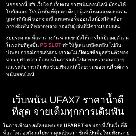
นอกจากนี้ ufa เว็บไซต์ เว็บตรง การพนันออนไลน์ มักจะให้
โบนัสและ
โปรโมชั่น
ที่คุ้มค่า ดึงดูดผู้เล่นใหม่และตอบแทน
ลูกค้าที่ภักดี นอกจากนี้ แพลตฟอร์มออนไลน์ยังมีตัวเลือก
การเดิมพัน ที่หลากหลาย รองรับผู้เล่นที่มีความชอบและ
งบประมาณ ที่แตกต่างกัน พวกเขายังให้การไม่เปิดเผยตัวตน
ในระดับที่สูงขึ้น
PG SLOT
ทำให้ผู้เล่น เพลิดเพลิน ไปกับ
ประสบการณ์การเล่นเกม เราจะไม่เปิดเผยข้อมูลส่วนตัวของ
ท่าน ยูฟ่า ความยืดหยุ่นในการสลับไปมาระหว่างเกมต่างๆ
และระดับการเดิมพันช่วยเพิ่มเสน่ห์โดยรวมของเว็บไซต์การ
พนันออนไลน์
เว็บพนัน UFAX7 ราคาน้ำดี
ที่สุด จ่ายเต็มทุกการเดิมพัน
ในการเข้ามา สมัครแทงบอล
UFABET
ของเรา ที่เป็นเว็บที่ดี
ที่สุด ไม่ต้องกังวลไปหากคุณเป็นสมาชิกที่เป็นมือใหม่ทั้งหลาย