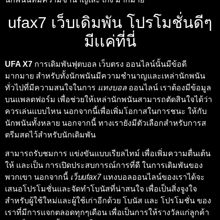
ufax7 เว็บเดิมพัน โปรโมชั่นดีๆ
มีเเค่ที่นี่
UFA X7
การเดิมพันฟุตบอล เว็บตรง ออนไลน์นั้นมีข้อดี
มากมาย สำหรับทั้งนักพนันมีความชำนาญและเหล่านักพนัน
ทั่วไปที่มีความสนใจในการ
เเทงบอล
ออนไลน์ เราต้องมีข้อมูล
บนแพลตฟอร์ม เพื่อช่วยให้เหล่านักพนันสามารถตัดสินใจได้ว่า
ควรเล่นเเบบไหน นอกจากนี้เพื่อเพิ่มโอกาสในการชนะ ให้กับ
นักพนันทั้งหลาย นอกจากนี้ ทางเรายังมีตัวเลือกสำหรับการส
ตรีมสดไว้สำหรับนักเดิมพัน
สามารถรับชมการ แข่งขันแบบเรียลไทม์ เพื่อเพิ่มความตื่นเต้น
ให้ เเละเป็น การเปิดประสบการณ์การที่ดี ในการเดิมพันของ
พวกเขา นอกจากนี้
เว็บufax7
เเทงบอลออนไลน์ของเราได้จะ
เสนอโปรโมชั่นและจัดทำโบนัสที่น่าสนใจ เพื่อเป็นสิ่งจูงใจ
สำหรับผู้ใช้ใหม่และผู้ใช้เก่าอีกด้วย โบนัส เเละ โปรโมชั่น ของ
เราที่มีการเเจกตลอดทุกๆเดือน เพื่อเป็นการให้รางวัลแก่ลูกค้า