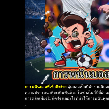
การพนันบอลที่เข้าถึงง่าย
ฟุตบอลเป็นกีฬายอดนิยม
ความปรารถนาที่จะเดิมพันด้วย ในช่วงไม่กี่ปีที่ผ่า
การคลิกเพียงไม่กี่ครั้ง แต่อะไรที่ทำให้การพนัน