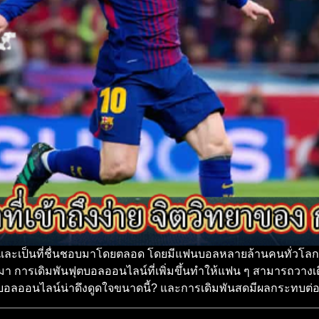
และเป็นที่ชื่นชอบมาโดยตลอด โดยมีแฟนบอลหลายล้านคนทั่วโลก
นมา การเดิมพันฟุตบอลออนไลน์ที่เพิ่มขึ้นทำให้แฟน ๆ สามารถวางเดิ
ฟุตบอลออนไลน์น่าดึงดูดใจขนาดนี้? และการเดิมพันสดมีผลกระทบต่