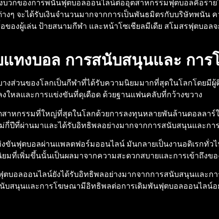
งบวกของการพนันฟุตบอลออนไลน์ต่ออุตสาหกรรมฟุตบอลคือรายได้ที่เ
างๆ จะได้รับเงินจำนวนมากจากการเป็นพันธมิตรกับบริษัทพนัน คว
ื้อของผู้เล่น ป้ายสนามกีฬา และหน้าโซเชียลมีเดีย สโมสรฟุตบอ
เว็บแทงบอล การสนับสนุนและ กา
ในบางส่วนของโลกเป็นกีฬาที่ได้รับความนิยมมากที่สุดในโลกโดยมีผู้
หลและการแข่งขันที่ดุเดือด ด้วยฐานแฟนคลับที่กว้างขวาง
ุตสาหกรรมที่ใหญ่ที่สุดในโลกด้วยการลงทุนหลายพันล้านดอลลาร์ในด
ไม่กี่ปีที่ผ่านมาและได้รับอิทธิพลอย่างมากจากการสนับสนุนและ
งขันฟุตบอลผ่านแพลตฟอร์มออนไลน์ มันกลายเป็นงานอดิเรกทั่วไป
ิยมที่เพิ่มขึ้นนั้นเป็นผลมาจากความสะดวกสบายและการเข้าถึงข
ฟุตบอลออนไลน์ยังได้รับอิทธิพลอย่างมากจากการสนับสนุนและการ
สนับสนุนและการโฆษณามีอิทธิพลต่อการเดิมพันฟุตบอลออนไลน์อย