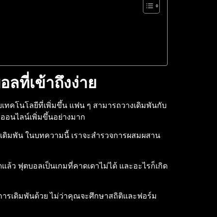
ลที่เข้าถึงง่าย
เทคโนโลยีที่เพิ่มขึ้น แฟน ๆ สามารถวางเดิมพันกับ
ออนไลน์เพิ่มขึ้นอย่างมาก
รเดิมพัน ในบทความนี้ เราจะสำรวจการผสมผสาน
้ว ฟุตบอลเป็นเกมที่คาดเดาไม่ได้ และอะไรก็เกิด
นการเดิมพันด้วย ไม่ว่าคุณจะศึกษาสถิติและฟอร์ม