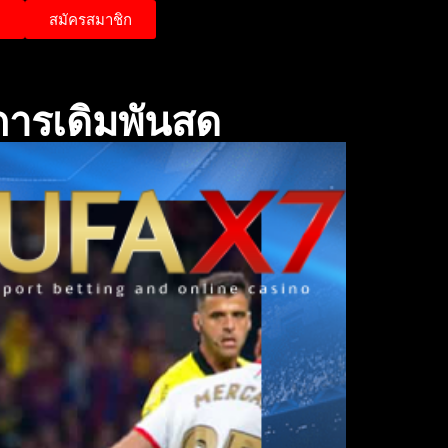
บ
สมัครสมาชิก
 การเดิมพันสด