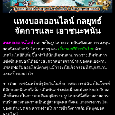
แทงบอลออนไลน์ กลยุทธ์
จัดการและ เอาชนะพนัน
แทงบอลออนไลน์
กลายเป็นรูปแบบความบันเทิงและการลงทุน
ยอดนิยมสำหรับใครหลายๆ คน
เว็บบอลที่ดีระดับโลก
ด้วย
เทคโนโลยีที่เพิ่มขึ้น ทำให้นักเดิมพันสามารถวางเดิมพันการ
แข่งขันฟุตบอลได้อย่างสะดวกสบายจากบ้านของตนเองผ่าน
แพลตฟอร์มออนไลน์ต่างๆ แม้ว่าจะเป็นกิจกรรมที่สนุกสนาน
และสร้างผลกำไร
การติดการพนันหรือที่รู้จักกันในชื่อการติดการพนัน เป็นโรคที่
มีลักษณะพิเศษคือต้องเดิมพันอย่างต่อเนื่องแม้จะประสบกับผล
เสียก็ตาม เป็นการเสพติดพฤติกรรมรูปแบบหนึ่งที่อาจส่งผลกระ
ทบร้ายแรงต่อความเป็นอยู่ส่วนบุคคล สังคม และทางการเงิน
ของแต่ละบุคคล ความง่ายในการเข้าถึงการเดิมพันฟุตบอล
ออนไลน์