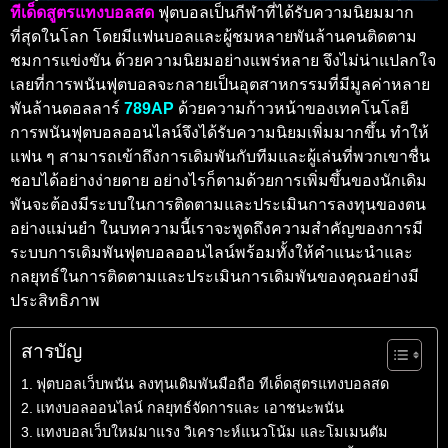
ทีเด็ดสูตรแทงบอลสด
ฟุตบอลเป็นกีฬาที่ได้รับความนิยมมาก
ที่สุดในโลก โดยมีแฟนบอลและผู้ชมหลายพันล้านคนติดตาม
ชมการแข่งขัน ด้วยความนิยมอย่างแพร่หลาย จึงไม่น่าแปลกใจ
เลยที่การพนันฟุตบอลจะกลายเป็นอุตสาหกรรมที่มีมูลค่าหลาย
พันล้านดอลลาร์
789AP
ด้วยความก้าวหน้าของเทคโนโลยี
การพนันฟุตบอลออนไลน์จึงได้รับความนิยมเพิ่มมากขึ้น ทำให้
แฟน ๆ สามารถเข้าถึงการเดิมพันกับทีมและผู้เล่นที่พวกเขาชื่น
ชอบได้อย่างง่ายดาย อย่างไรก็ตามด้วยการเพิ่มขึ้นของนักเดิม
พันจะต้องมีระบบในการติดตามและประเมินการลงทุนของตน
อย่างแม่นยำ ในบทความนี้เราจะพูดถึงความสำคัญของการมี
ระบบการเดิมพันฟุตบอลออนไลน์พร้อมทั้งให้คำแนะนำและ
กลยุทธ์ในการติดตามและประเมินการเดิมพันของคุณอย่างมี
ประสิทธิภาพ
สารบัญ
ฟุตบอลเว็บพนัน ลงทุนเดิมพันมือถือ ทีเด็ดสูตรแทงบอลสด
แทงบอลออนไลน์ กลยุทธ์จัดการและ เอาชนะพนัน
แทงบอลเว็บใหม่มาแรง วิเคราะห์แนวโน้ม และโมเมนตัม