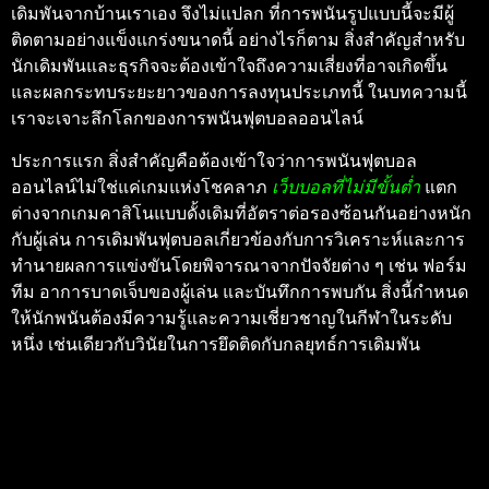
เดิมพันจากบ้านเราเอง จึงไม่แปลก ที่การพนันรูปแบบนี้จะมีผู้
ติดตามอย่างแข็งแกร่งขนาดนี้ อย่างไรก็ตาม สิ่งสำคัญสำหรับ
นักเดิมพันและธุรกิจจะต้องเข้าใจถึงความเสี่ยงที่อาจเกิดขึ้น
และผลกระทบระยะยาวของการลงทุนประเภทนี้ ในบทความนี้
เราจะเจาะลึกโลกของการพนันฟุตบอลออนไลน์
ประการแรก สิ่งสำคัญคือต้องเข้าใจว่าการพนันฟุตบอล
ออนไลน์ไม่ใช่แค่เกมแห่งโชคลาภ
เว็บบอลที่ไม่มีขั้นต่ำ
แตก
ต่างจากเกมคาสิโนแบบดั้งเดิมที่อัตราต่อรองซ้อนกันอย่างหนัก
กับผู้เล่น การเดิมพันฟุตบอลเกี่ยวข้องกับการวิเคราะห์และการ
ทำนายผลการแข่งขันโดยพิจารณาจากปัจจัยต่าง ๆ เช่น ฟอร์ม
ทีม อาการบาดเจ็บของผู้เล่น และบันทึกการพบกัน สิ่งนี้กำหนด
ให้นักพนันต้องมีความรู้และความเชี่ยวชาญในกีฬาในระดับ
หนึ่ง เช่นเดียวกับวินัยในการยึดติดกับกลยุทธ์การเดิมพัน