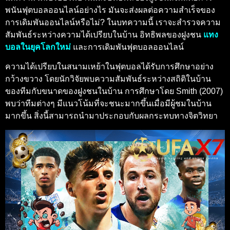
พนันฟุตบอลออนไลน์อย่างไร มันจะส่งผลต่อความสำเร็จของ
การเดิมพันออนไลน์หรือไม่? ในบทความนี้ เราจะสำรวจความ
สัมพันธ์ระหว่างความได้เปรียบในบ้าน อิทธิพลของฝูงชน
แทง
บอลในยุคโลกใหม่
และการเดิมพันฟุตบอลออนไลน์
ความได้เปรียบในสนามเหย้าในฟุตบอลได้รับการศึกษาอย่าง
กว้างขวาง โดยนักวิจัยพบความสัมพันธ์ระหว่างสถิติในบ้าน
ของทีมกับขนาดของฝูงชนในบ้าน การศึกษาโดย Smith (2007)
พบว่าทีมต่างๆ มีแนวโน้มที่จะชนะมากขึ้นเมื่อมีผู้ชมในบ้าน
มากขึ้น สิ่งนี้สามารถนำมาประกอบกับผลกระทบทางจิตวิทยา