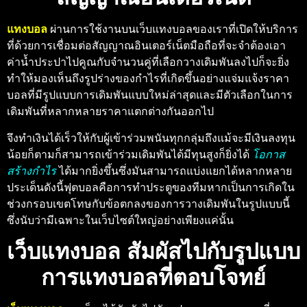
แทงบอล
ผ่านการใช้งานบนเว็บแทงบอลของเราที่เปิดให้บริการ
ที่ด้วยการเชื่อมต่อสัญญาณอินเตอร์เน็ตมือถือที่จะจำต้องเอา
ค่าน้ำประปาไปคูณกับจำนวนคู่ที่เลือกวางเดิมพันลงไปก็จะยิ่ง
ทำให้มองเห็นถึงรูปร่างของกำไรที่เกิดขึ้นอย่างแจ่มแจ้งราคา
บอลที่มีรูปแบบการเดิมพันแบบใหม่ล่าสุดและมีตัวเลือกในการ
เดิมพันที่หลากหลายราคาแตกต่างกันออกไป
จึงทำเงินได้เร็วให้กับผู้เข้าร่วมพนันทุกกลุ่มถึงแม้จะมีเงินลงทุน
น้อยก็ตามก็สามารถเข้าร่วมเดิมพันได้มีทุนสูงก็ยิ่งได้
โอกาส
สร้างกำไร
ได้มากยิ่งขึ้นซึ่งมันสามารถแบ่งแยกได้หลากหลาย
ประเด็นดังนี้ฟุตบอลคือการทำประตูของทีมหากเป็นการเกิดใน
ช่วงกรอบเขตโทษกับข้อตกลงของการวางเดิมพันในรูปแบบนี้
ซึ่งนับว่ามีเฉพาะในเว็บไซต์ใหญ่อย่างเพียงแค่นั้น
เว็บแทงบอล สัมผัสไปกับรูปแบบ
การแทงบอลที่ตอบโจทย์