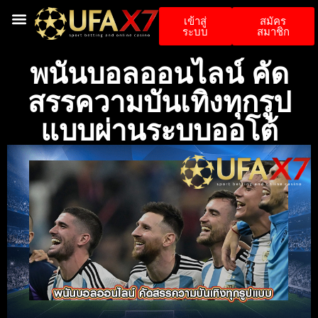
เข้าสู่
สมัคร
ระบบ
สมาชิก
หน้าหลัก
สล็อตทดลอง
ติดต่อเรา
Privacy Policy
พนันบอลออนไลน์ คัด
สรรความบันเทิงทุกรูป
แบบผ่านระบบออโต้