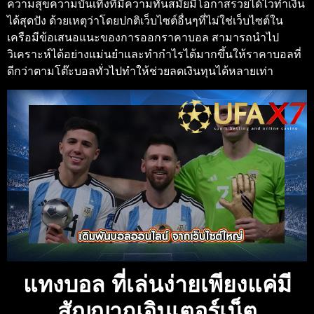
ความสุขความบันเทิงที่มีความทันสมัยมีโอกาสรวยได้ไวทำเงิน
ได้สุดปัง ด้วยเหตุว่าโดยปกติเว็บไซต์อื่นๆที่ไม่ใช่เว็บไซต์ใน
เครือมีข้อเสนอแนะของการออกราคาบอล สามารถนำไป
วิเคราะห์ได้อย่างแม่นยำและทำกำไรได้มากขึ้นให้ราคาบอลที่
ดีกว่าตามโต๊ะบอลทั่วไปทำให้ช่วยลดเงินทุนได้หลายเท่า
แทงบอล ที่เล่นง่ายเพียงแค่มี
สัญญาณอินเตอร์เน็ต