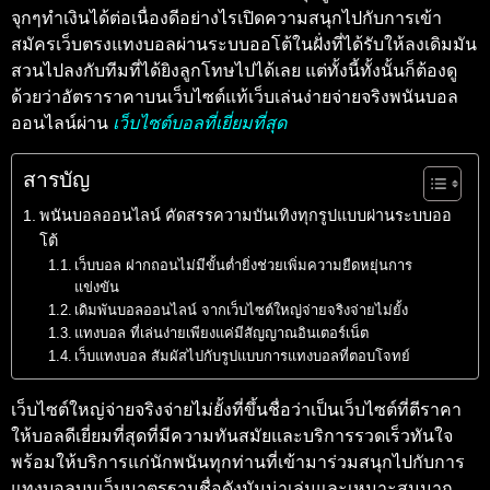
จุกๆทำเงินได้ต่อเนื่องดีอย่างไรเปิดความสนุกไปกับการเข้า
สมัครเว็บตรงแทงบอลผ่านระบบออโต้ในฝั่งที่ได้รับให้ลงเดิมมัน
สวนไปลงกับทีมที่ได้ยิงลูกโทษไปได้เลย แต่ทั้งนี้ทั้งนั้นก็ต้องดู
ด้วยว่าอัตราราคาบนเว็บไซต์แท้เว็บเล่นง่ายจ่ายจริงพนันบอล
ออนไลน์ผ่าน
เว็บไซต์บอลที่เยี่ยมที่สุด
สารบัญ
พนันบอลออนไลน์ คัดสรรความบันเทิงทุกรูปแบบผ่านระบบออ
โต้
เว็บบอล ฝากถอนไม่มีขั้นต่ำยิ่งช่วยเพิ่มความยืดหยุ่นการ
แข่งขัน
เดิมพันบอลออนไลน์ จากเว็บไซต์ใหญ่จ่ายจริงจ่ายไม่ยั้ง
แทงบอล ที่เล่นง่ายเพียงแค่มีสัญญาณอินเตอร์เน็ต
เว็บแทงบอล สัมผัสไปกับรูปแบบการแทงบอลที่ตอบโจทย์
เว็บไซต์ใหญ่จ่ายจริงจ่ายไม่ยั้งที่ขึ้นชื่อว่าเป็นเว็บไซต์ที่ตีราคา
ให้บอลดีเยี่ยมที่สุดที่มีความทันสมัยและบริการรวดเร็วทันใจ
พร้อมให้บริการแก่นักพนันทุกท่านที่เข้ามาร่วมสนุกไปกับการ
แทงบอลบนเว็บมาตรฐานชื่อดังมันน่าเล่นและเหมาะสมมาก