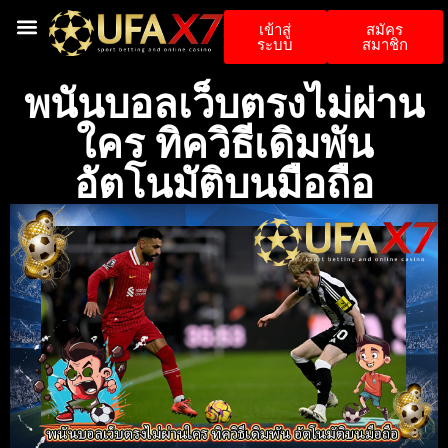
หน้าหลัก
สล็อตทดลอง
ติดต่อเรา
Privacy Policy
เข้าสู่
สมัคร
ระบบ
สมาชิก
พนันบอลเว็บตรงไม่ผ่าน
ใคร ทิควิธีเดิมพัน
อัตโนมัติบนมือถือ