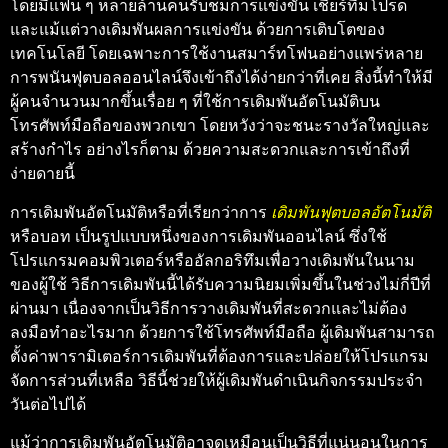
โดยมีแฟน ๆ หลายล้านคนรับชมการแข่งขัน เชียร์ทีมโปรด
และแม้แต่วางเดิมพันผลการแข่งขัน ด้วยการเติบโตของ
เทคโนโลยี โดยเฉพาะการใช้งานสมาร์ทโฟนอย่างแพร่หลาย
การพนันฟุตบอลออนไลน์จึงเข้าถึงได้ง่ายกว่าที่เคย สิ่งนี้ทำให้มี
ผู้คนจำนวนมากขึ้นเรื่อย ๆ ที่ใช้การเดิมพันอัตโนมัติบน
โทรศัพท์มือถือของพวกเขา โดยหวังว่าจะชนะรางวัลใหญ่และ
สร้างกำไร อย่างไรก็ตาม ด้วยความสะดวกและการเข้าถึงที่
ง่ายดายนี้
การเดิมพันอัตโนมัติหรือที่เรียกว่าการ
เดิมพันฟุตบอลอัตโนมัติ
หรือบอท เป็นรูปแบบหนึ่งของการเดิมพันออนไลน์ ซึ่งใช้
โปรแกรมคอมพิวเตอร์หรืออัลกอริทึมเพื่อวางเดิมพันในนาม
ของผู้ใช้ วิธีการเดิมพันนี้ได้รับความนิยมเพิ่มขึ้นในช่วงไม่กี่ปีที่
ผ่านมา เนื่องจากเป็นวิธีการวางเดิมพันที่สะดวกและไม่ต้อง
ลงมือทำอะไรมาก ด้วยการใช้โทรศัพท์มือถือ ผู้เดิมพันสามารถ
ตั้งค่าพารามิเตอร์การเดิมพันที่ต้องการและปล่อยให้โปรแกรม
จัดการส่วนที่เหลือ วิธีนี้ช่วยให้ผู้เดิมพันดำเนินกิจกรรมประจำ
วันต่อไปได้
แม้ว่าการเดิมพันอัตโนมัติอาจดูเหมือนเป็นวิธีที่แน่นอนในการ