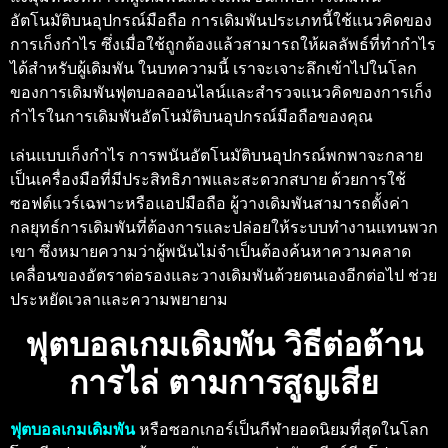
อัตโนมัติบนอุปกรณ์มือถือ การเดิมพันประเภทนี้ใช้แนวคิดของ
การเก็งกำไร ซึ่งเมื่อใช้ถูกต้องแล้วสามารถให้ผลลัพธ์ที่ทำกำไร
ได้สำหรับผู้เดิมพัน ในบทความนี้ เราจะเจาะลึกเข้าไปในโลก
ของการเดิมพันฟุตบอลออนไลน์และสำรวจแนวคิดของการเก็ง
กำไรในการเดิมพันอัตโนมัติบนอุปกรณ์มือถือของคุณ
เล่นแบบเก็งกำไร การพนันอัตโนมัติบนอุปกรณ์พกพาจะกลาย
เป็นเครื่องมือที่มีประสิทธิภาพและสะดวกสบาย ด้วยการใช้
ซอฟต์แวร์เฉพาะหรือแอปมือถือ ผู้วางเดิมพันสามารถตั้งค่า
กลยุทธ์การเดิมพันที่ต้องการและปล่อยให้ระบบทำงานแทนพวก
เขา ซึ่งหมายความว่าผู้พนันไม่จำเป็นต้องค้นหาความคลาด
เคลื่อนของอัตราต่อรองและวางเดิมพันด้วยตนเองอีกต่อไป ช่วย
ประหยัดเวลาและความพยายาม
ฟุตบอลเกมเดิมพัน วิธีต่อต้าน
การไล่ ตามการสูญเสีย
ฟุตบอลเกมเดิมพัน
หรือซอกเกอร์เป็นกีฬายอดนิยมที่สุดในโลก