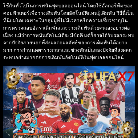
ใช้กันทั่วไปในการพนันฟุตบอลออนไลน์ โดยใช้อัลกอริทึมของ
คอมพิวเตอร์เพื่อวางเดิมพันโดยอัตโนมัติแทนผู้เดิมพัน วิธีนี้เป็น
ที่นิยมโดยเฉพาะในกลุ่มผู้ที่ไม่มีเวลาหรือความเชี่ยวชาญใน
การตรวจสอบอัตราเดิมพันและวางเดิมพันด้วยตนเองอย่างต่อ
เนื่อง แม้ว่าการพนันอัตโนมัติจะมีข้อดี แต่ก็อาจได้รับผลกระทบ
จากปัจจัยภายนอกที่ส่งผลต่อผลลัพธ์ของการเดิมพันได้อย่าง
มาก การกำหนดตารางเวลาและช่วงพักเป็นสองปัจจัยที่ส่งผลก
ระทบอย่างมากต่อการเดิมพันอัตโนมัติในฟุตบอลออนไลน์