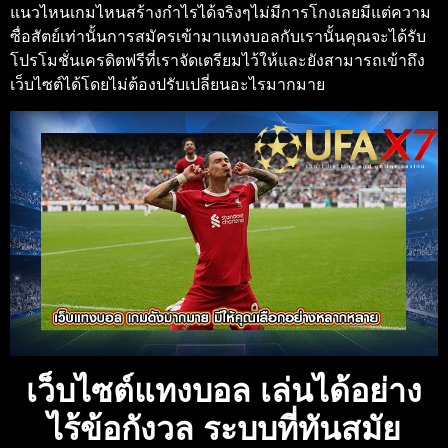
แนวไหนเกมไหนสร้างกำไรได้จริงๆไม่มีการโกงเลยมีแต่ความ
ซื่อสัตย์เท่านั้นการสมัครเข้ามาแทงบอลกับเรานั้นคุณจะได้รับ
โปรโมชั่นเครดิตฟรีที่เราจัดเตรียมไว้ให้และยังสามารถเข้าถึง
เว็บไซต์ได้โดยไม่ต้องปรับเปลี่ยนอะไรมากมาย
เว็บไซต์แทงบอล เล่นได้อย่าง
ไร้ข้อกังวล ระบบที่ทันสมัย