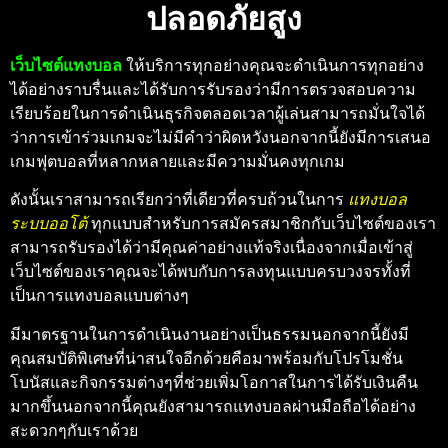
ปลอดภัยสูง
เว็บไซต์แทงบอล
ให้บริการทุกอย่างคุณจะดำเนินการทุกอย่าง
ได้อย่างราบรื่นและได้รับการรับรองว่ามีการตรวจสอบความ
เรียบร้อยในการดำเนินธุรกิจตลอดเวลาผู้เล่นสามารถมั่นใจได้
ว่าการเข้าร่วมเกมจะไม่มีคำว่าผิดหวังนอกจากนี้ยังมีการเสนอ
เกมฟุตบอลที่หลากหลายและมีความมั่นคงทุกเกม
ดังนั้นเราสามารถเรียกว่าที่เดียวที่ครบถ้วนในการ
แทงบอล
ระบบออโต้
ทุกแบบสำหรับการสมัครสมาชิกกับเว็บไซต์ของเรา
สามารถรับรองได้ว่ามีคุณค่าอย่างแท้จริงเนื่องจากเมื่อเข้าสู่
เว็บไซต์ของเราคุณจะได้พบกับการลงทุนแบบครบวงจรทั้งที่
เป็นการแทงบอลแบบต่างๆ
มีมาตรฐานในการดำเนินงานอย่างเป็นธรรมนอกจากนี้ยังมี
คุณสมบัติพิเศษที่น่าสนใจอีกด้วยคือมาพร้อมกับโปรโมชั่น
โบนัสและกิจกรรมต่างๆที่ช่วยเพิ่มโอกาสในการได้รับเงินคืน
มากขึ้นนอกจากนี้คุณยังสามารถแทงบอลผ่านมือถือได้อย่าง
สะดวกๆกับเราด้วย