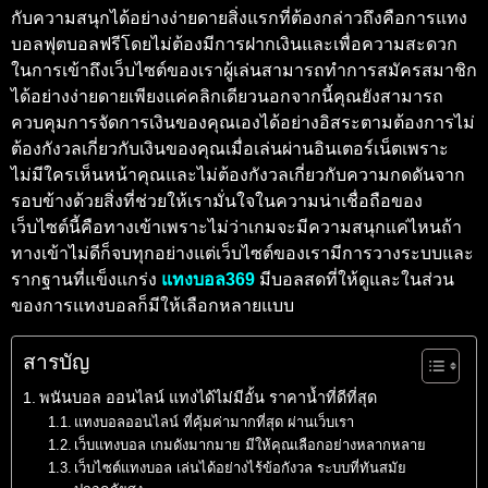
กับความสนุกได้อย่างง่ายดายสิ่งแรกที่ต้องกล่าวถึงคือการแทง
บอลฟุตบอลฟรีโดยไม่ต้องมีการฝากเงินและเพื่อความสะดวก
ในการเข้าถึงเว็บไซต์ของเราผู้เล่นสามารถทำการสมัครสมาชิก
ได้อย่างง่ายดายเพียงแค่คลิกเดียวนอกจากนี้คุณยังสามารถ
ควบคุมการจัดการเงินของคุณเองได้อย่างอิสระตามต้องการไม่
ต้องกังวลเกี่ยวกับเงินของคุณเมื่อเล่นผ่านอินเตอร์เน็ตเพราะ
ไม่มีใครเห็นหน้าคุณและไม่ต้องกังวลเกี่ยวกับความกดดันจาก
รอบข้างด้วยสิ่งที่ช่วยให้เรามั่นใจในความน่าเชื่อถือของ
เว็บไซต์นี้คือทางเข้าเพราะไม่ว่าเกมจะมีความสนุกแค่ไหนถ้า
ทางเข้าไม่ดีก็จบทุกอย่างแต่เว็บไซต์ของเรามีการวางระบบและ
รากฐานที่แข็งแกร่ง
แทงบอล369
มีบอลสดที่ให้ดูและในส่วน
ของการแทงบอลก็มีให้เลือกหลายแบบ
สารบัญ
พนันบอล ออนไลน์ แทงได้ไม่มีอั้น ราคาน้ำที่ดีที่สุด
แทงบอลออนไลน์ ที่คุ้มค่ามากที่สุด ผ่านเว็บเรา
เว็บแทงบอล เกมดังมากมาย มีให้คุณเลือกอย่างหลากหลาย
เว็บไซต์แทงบอล เล่นได้อย่างไร้ข้อกังวล ระบบที่ทันสมัย