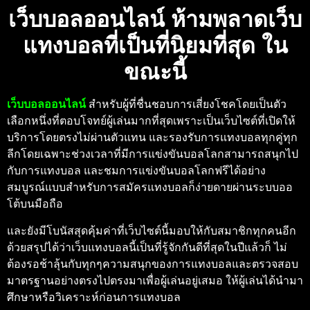
เว็บบอลออนไลน์ ห้ามพลาดเว็บ
แทงบอลที่เป็นที่นิยมที่สุด ใน
ขณะนี้
เว็บบอลออนไลน์
สำหรับผู้ที่ชื่นชอบการเสี่ยงโชคโดยเป็นตัว
เลือกหนึ่งที่ตอบโจทย์ผู้เล่นมากที่สุดเพราะเป็นเว็บไซต์ที่เปิดให้
บริการโดยตรงไม่ผ่านตัวแทน และรองรับการแทงบอลทุกคู่ทุก
ลีกโดยเฉพาะช่วงเวลาที่มีการแข่งขันบอลโลกสามารถสนุกไป
กับการแทงบอล และชมการแข่งขันบอลโลกฟรีได้อย่าง
สมบูรณ์แบบสำหรับการสมัครแทงบอลก็ง่ายดายผ่านระบบออ
โต้บนมือถือ
และยังมีโบนัสสุดคุ้มค่าที่เว็บไซต์นี้มอบให้กับสมาชิกทุกคนอีก
ด้วยสรุปได้ว่าเว็บแทงบอลนี้เป็นที่รู้จักกันดีที่สุดในปีแล้วก็ ไม่
ต้องรอช้าลุ้นกับทุกๆความสนุกของการแทงบอลและตรวจสอบ
มาตรฐานอย่างตรงไปตรงมาเพื่อผู้เล่นอยู่เสมอ ให้ผู้เล่นได้นำมา
ศึกษาหรือวิเคราะห์ก่อนการแทงบอล