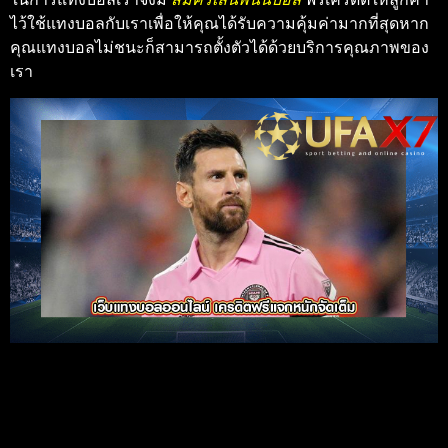
ไว้ใช้แทงบอลกับเราเพื่อให้คุณได้รับความคุ้มค่ามากที่สุดหาก
คุณแทงบอลไม่ชนะก็สามารถตั้งตัวได้ด้วยบริการคุณภาพของ
เรา