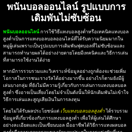
พนันบอลออนไลน์ รูปแบบการ
เดิมพันไม่ซับซ้อน
พนันบอลออนไลน์
การใช้วิธีแทงบอลสูงต่ำหรือเทคนิคแทงบอล
สูงต่ำเป็นการแทงบอลบอลออนไลน์ที่ได้รับความนิยมมากใน
หมู่ผู้เล่นเพราะเป็นรูปแบบการเดิมพันฟุตบอลที่ไม่ซับซ้อนและ
สามารถทำนายผลได้อย่างง่ายดายโดยมีเทคนิคและวิธีการเล่น
ที่สามารถใช้งานได้ง่าย
หากมีการรวบรวมและวิเคราะห์ข้อมูลอย่างถูกต้องจะช่วยเพิ่ม
โอกาสในการชนะรางวัลได้อย่างมากขึ้น อย่างไรก็ตามยังมีผู้
เล่นบางกลุ่ม ที่ยังไม่มีความรู้เกี่ยวกับการเล่นการแทงบอลบอล
สูงต่ำ ซึ่งอาจเป็นเสี่ยงโดยไม่จำเป็นดังนั้นให้นักเดิมพันไม่เข้าใจ
วิธีการเล่นและสูญเสียเงินในการลงทุน
โดยไม่ได้รับผลประโยชน์แต่
เว็บแทงบอลบอลสูงต่ำ
ได้รวบรวม
ข้อมูลที่เกี่ยวข้องกับการแทงบอลสูงต่ำ เพื่อให้ผู้เล่นได้ศึกษา
อย่างละเอียดและเป็นเซียนบอล มืออาชีพได้วิธีการแทงผลบอล