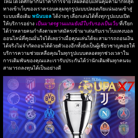
ใหม่ได้ได้ศึกษากันราคาการจ่ายให้ผลตอบแทนคุ้มค่ามากที่สุด
ทางเข้าเว็บของเราครอบคลุมทุกรูปแบบปลอดภัยแน่นอนเข้าสู่
ระบบเพื่อเดิม
พนันบอล
ได้ง่ายๆ เลือกเล่นได้ทั้งทุกรูปแบบเปิด
ให้บริการอย่าง
เป็นมาตรฐานแถมยังมีใบรับรองเป็นเว็บ
ที่เรียก
ได้ว่าหลายคนกำลังตามหาสมัครเข้ามาเล่นกับเราเว็บแทงบอล
ออนไลน์ที่คุณมั่นใจได้เลยว่าเมื่อคุณเล่นได้จะสามารถถอนเงิน
ได้จริงไม่จำกัดถอนได้ด้วยตัวเองอีกทั้งยังเป็นผู้เชียวชาญคอยให้
บริการความช่วยเหลือคุณในทุกรูปแบบตลอดทุกช่วงเวลาใน
การเดิมพันของคุณและเรารับประกันได้ว่านักเดิมพันทุกคนจะ
สามารถลงทุนได้เป็นอย่างดี