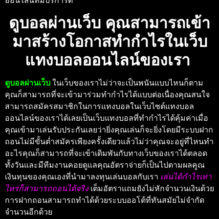
ออนไลน์ที่มีบริการดี
ดูบอลผ่านเว็บ คุณสามารถเข้า
มาสร้างโอกาสทำกำไรในเว็บ
แทงบอลออนไลน์ของเรา
ดูบอลผ่านเว็บ
ในเว็บของเราไม่ว่าจะเป็นพนันแบบไหนก็ตาม
คุณก็สามารถที่จะเข้ามาร่วมทำกำไรได้แบบต่อเนื่องคุณสนใจ
สามารถสมัครสมาชิกในการแทงบอลในเว็บไซต์แทงบอล
ออนไลน์ของเราได้เลยเป็นเว็บแทงบอลที่ทำกำไรได้คุ้มค่าเมื่อ
คุณเข้ามาเล่นรับประกันเลยว่ายิ่งคุณเล่นก็จะยิ่งโดยมีระบบฝาก
ถอนไม่มีขั้นต่ำสมัครเพียงครั้งเดียวแล้วไม่ว่าคุณจะอยู่ที่ไหนทำ
อะไรคุณก็สามารถที่จะเข้าเดิมพันกับทางเว็บของเราได้ตลอด
ทั้งวันและมีทีมงานคอยดูแลคุณอัตราจ่ายก็เป็นไปตามผลคูณ
เงินทุนของคุณเองที่นำมาลงทุนเล่นบอลกับเรา
เล่นได้กำไรเท่า
ไหร่ก็สามารถถอนได้จริง
เต็มอัตราแถมยังไม่หักจำนวนเงินด้วย
การฝากถอนสามารถทำได้ด้วยระบบออโต้ที่ทันสมัยไม่จำกัด
จำนวนอีกด้วย