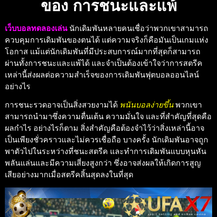
ของ การชนะและแพ้
เว็บบอลทดลองเล่น
นักเดิมพันหลายคนเชื่อว่าพวกเขาสามารถ
ควบคุมการเดิมพันของตนได้ แต่ความจริงก็คือมันเป็นเกมแห่ง
โอกาส แม้แต่นักเดิมพันที่มีประสบการณ์มากที่สุดก็สามารถ
ผ่านทั้งการชนะและแพ้ได้ และจำเป็นต้องเข้าใจว่าการสตรีค
เหล่านี้ส่งผลต่อความสำเร็จของการเดิมพันฟุตบอลออนไลน์
อย่างไร
การชนะรวดอาจเป็นสิ่งสวยงามได้
พนันบอลง่ายขึ้น
พวกเขา
สามารถนำมาซึ่งความตื่นเต้น ความมั่นใจ และที่สำคัญที่สุดคือ
ผลกำไร อย่างไรก็ตาม สิ่งสำคัญคือต้องจำไว้ว่าสิ่งเหล่านี้อาจ
เป็นเพียงชั่วคราวและไม่ควรเชื่อถือ บางครั้ง นักเดิมพันอาจถูก
พาตัวไปในระหว่างที่ชนะสตรีค และทำการเดิมพันแบบหุนหัน
พลันแล่นและมีความเสี่ยงสูงกว่า ซึ่งอาจส่งผลให้เกิดการสูญ
เสียอย่างมากเมื่อสตรีคสิ้นสุดลงในที่สุด