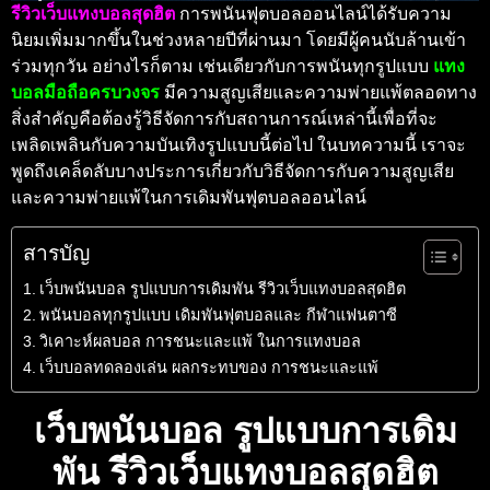
รีวิวเว็บแทงบอลสุดฮิต
การพนันฟุตบอลออนไลน์ได้รับความ
นิยมเพิ่มมากขึ้นในช่วงหลายปีที่ผ่านมา โดยมีผู้คนนับล้านเข้า
ร่วมทุกวัน อย่างไรก็ตาม เช่นเดียวกับการพนันทุกรูปแบบ
แทง
บอลมือถือครบวงจร
มีความสูญเสียและความพ่ายแพ้ตลอดทาง
สิ่งสำคัญคือต้องรู้วิธีจัดการกับสถานการณ์เหล่านี้เพื่อที่จะ
เพลิดเพลินกับความบันเทิงรูปแบบนี้ต่อไป ในบทความนี้ เราจะ
พูดถึงเคล็ดลับบางประการเกี่ยวกับวิธีจัดการกับความสูญเสีย
และความพ่ายแพ้ในการเดิมพันฟุตบอลออนไลน์
สารบัญ
เว็บพนันบอล รูปแบบการเดิมพัน รีวิวเว็บแทงบอลสุดฮิต
พนันบอลทุกรูปแบบ เดิมพันฟุตบอลและ กีฬาแฟนตาซี
วิเคาะห์ผลบอล การชนะและแพ้ ในการแทงบอล
เว็บบอลทดลองเล่น ผลกระทบของ การชนะและแพ้
เว็บพนันบอล รูปแบบการเดิม
พัน รีวิวเว็บแทงบอลสุดฮิต