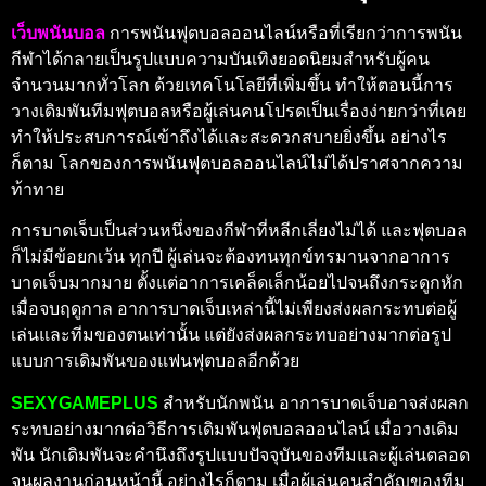
เว็บพนันบอล
การพนันฟุตบอลออนไลน์หรือที่เรียกว่าการพนัน
กีฬาได้กลายเป็นรูปแบบความบันเทิงยอดนิยมสำหรับผู้คน
จำนวนมากทั่วโลก ด้วยเทคโนโลยีที่เพิ่มขึ้น ทำให้ตอนนี้การ
วางเดิมพันทีมฟุตบอลหรือผู้เล่นคนโปรดเป็นเรื่องง่ายกว่าที่เคย
ทำให้ประสบการณ์เข้าถึงได้และสะดวกสบายยิ่งขึ้น อย่างไร
ก็ตาม โลกของการพนันฟุตบอลออนไลน์ไม่ได้ปราศจากความ
ท้าทาย
การบาดเจ็บเป็นส่วนหนึ่งของกีฬาที่หลีกเลี่ยงไม่ได้ และฟุตบอล
ก็ไม่มีข้อยกเว้น ทุกปี ผู้เล่นจะต้องทนทุกข์ทรมานจากอาการ
บาดเจ็บมากมาย ตั้งแต่อาการเคล็ดเล็กน้อยไปจนถึงกระดูกหัก
เมื่อจบฤดูกาล อาการบาดเจ็บเหล่านี้ไม่เพียงส่งผลกระทบต่อผู้
เล่นและทีมของตนเท่านั้น แต่ยังส่งผลกระทบอย่างมากต่อรูป
แบบการเดิมพันของแฟนฟุตบอลอีกด้วย
SEXYGAMEPLUS
สำหรับนักพนัน อาการบาดเจ็บอาจส่งผลก
ระทบอย่างมากต่อวิธีการเดิมพันฟุตบอลออนไลน์ เมื่อวางเดิม
พัน นักเดิมพันจะคำนึงถึงรูปแบบปัจจุบันของทีมและผู้เล่นตลอด
จนผลงานก่อนหน้านี้ อย่างไรก็ตาม เมื่อผู้เล่นคนสำคัญของทีม