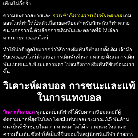
เพียงไม่กี่ครั้ง
ความสะดวกสบายและ
การเข้าถึงของการเดิมพันฟุตบอล
เกม
ออนไลน์ทำให้เป็นตัวเลือกยอดนิยมสำหรับนักพนันกีฬาหลาย
คน นอกจากนี้ ตัวเลือกการเดิมพันและตลาดที่มีให้เลือก
มากมายทางออนไลน์
ทำให้น่าดึงดูดใจมากกว่าวิธีการเดิมพันกีฬาแบบดั้งเดิม เจ้ามือ
รับแทงออนไลน์นำเสนอการเดิมพันที่หลากหลาย ตั้งแต่การเดิม
พันแบบชนะ/แพ้แบบธรรมดา ไปจนถึงการเดิมพันที่ซับซ้อนมาก
ขึ้น
วิเคาะห์ผลบอล การชนะและแพ้
ในการแทงบอล
วิเคาะห์ผลบอล
ฟุตบอลเป็นกีฬาที่ได้รับความนิยมและมีผู้
ติดตามมากที่สุดในโลก โดยมีแฟนบอลประมาณ 3.5 พันล้าน
คน เป็นที่ชื่นชอบในความคาดเดาไม่ได้ ความหลงใหล และ
ความตื่นเต้น ซึ่งทำให้เป็นที่ชื่นชอบในหมู่นักพนันกีฬา ด้วยการ