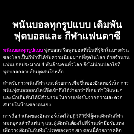
พนันบอลทุกรูปแบบ เดิมพัน
ฟุตบอลและ กีฬาแฟนตาซี
พนันบอลทุกรูปแบบ
ฟุตบอลหรือฟุตบอลที่เป็นที่รู้จักในบางส่วน
ของโลกเป็นกีฬาที่ได้รับความนิยมมากที่สุดในโลก ด้วยจำนวน
แฟนบอลประมาณ 4 พันล้านคนทั่วโลก จึงไม่น่าแปลกใจที่
ฟุตบอลกลายเป็นจุดสนใจหลัก
สำหรับการพนันกีฬา และด้วยการเพิ่มขึ้นของอินเทอร์เน็ต การ
พนันฟุตบอลออนไลน์จึงเข้าถึงได้ง่ายกว่าที่เคย ทำให้แฟน ๆ
และนักเดิมพันได้มีส่วนร่วมในการแข่งขันจากความสะดวก
สบายในบ้านของตนเอง
การถือกำเนิดของอินเทอร์เน็ตได้ปฏิวัติวิธีที่ผู้คนเดิมพันกีฬา
หมดยุคแล้วที่แฟน ๆ และผู้เดิมพันต้องไปที่ร้านเจ้ามือรับแทง
เพื่อวางเดิมพันกับทีมโปรดของพวกเขา ตอนนี้ด้วยการคลิก