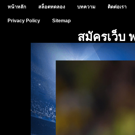
หน้าหลัก
สล็อตทดลอง
บทความ
ติดต่อเรา
Privacy Policy
Sitemap
สมัครเว็บ พ