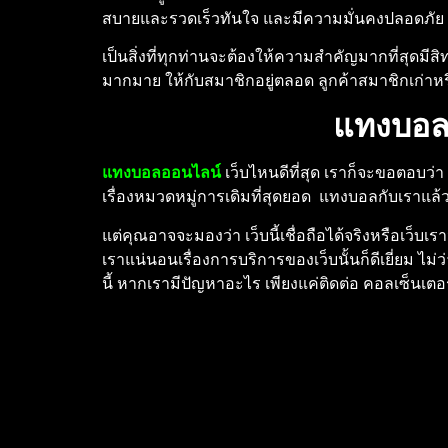
สบายและรวดเร็วทันใจ และมีความมั่นคงปลอดภัย
เป็นสิ่งที่ทุกท่านจะต้องให้ความสำคัญมากที่สุดมีสิ
มากมาย ให้กับสมาชิกอยู่ตลอด ลูกค้าสมาชิกเก่าหรื
แทงบอล
แทงบอลออนไลน์
เว็บไหนดีที่สุด เราก็จะขอตอบว่า
เรื่องหมวดหมู่การเดิมที่สุดยอด แทงบอลกับเราแล้วแ
แต่คุณอาจจะมองว่า เว็บนี้เชื่อถือได้จริงหรือเว็บเรา
เราแน่นอนเรื่องการบริการของเว็บนั้นก็ดีเยี่ยม ไม่
นี้ หากเรามีปัญหาอะไร เพียงแค่ติดต่อ คอลเซ็นเต