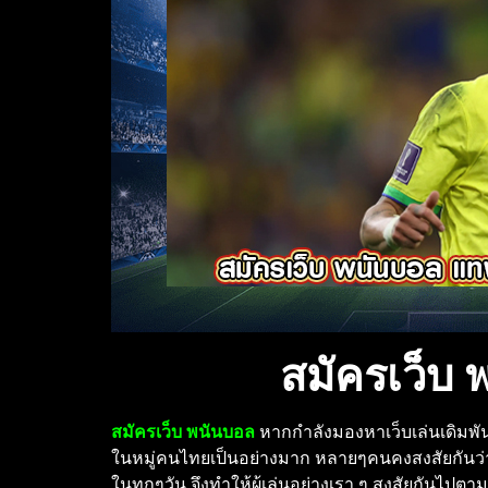
สมัครเว็บ พ
สมัครเว็บ พนันบอล
หากกำลังมองหาเว็บเล่นเดิมพันแ
ในหมู่คนไทยเป็นอย่างมาก หลายๆคนคงสงสัยกันว่
ในทุกๆวัน จึงทำให้ผู้เล่นอย่างเรา ๆ สงสัยกันไปต