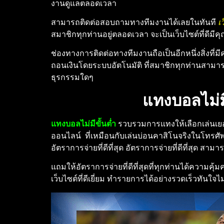
งานดูแลตลอดเวลา
สามารถติดต่อสอบถามทางทีมงานได้เลยในทันที
เ
สมาชิกทุกท่านอยู่ตลอดเวลา จะเป็นเว็บไซต์ที่ดีมี
ช่องทางการติดต่อทางทีมงานถือเป็นอีกหนึ่งสิ่งท
ถอนเงินโดยระบบอัตโนมัติ ที่สมาชิกทุกท่านสาม
ธุรกรรมใดๆ
แทงบอลไม่มี
แทงบอลไม่มีขั้นต่ำ
รวบรวมการแทงให้เลือกเล่นเยอ
ออนไลน์ ที่เหมือนกับเล่นบ่อนคาสิโนจริงในโทรศัพ
อัตราการจ่ายที่ดีที่สุด อัตราการจ่ายที่ดีที่สุด สา
แถมให้อัตราการจ่ายที่ดีที่สุดที่ทุกท่านได้ควา
เว็บไซต์ที่ดีเยี่ยม ทำรายการได้อย่างรวดเร็วทันใ