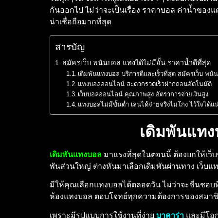
กันออกไป ไม่ว่าจะเป็นเรื่อง ราคาบอล ค่าน้ำของแต่
น่าเชื่อถือมากที่สุด
สารบัญ
สมัครเว็บ พนันบอล แทงได้ไม่มีอั้น ราคาน้ำดีที่สุด
เดิมพันแทงบอล บริการดีและเร็วที่สุด สมัครเว็บ พน
แทงบอลออนไลน์ สะดวกรวดเร็วฝากถอนอัตโนมัติ
เว็บบอลออนไลน์ คุณภาพสูง อัตราการจ่ายเงินสูง
แทงบอลไม่มีขั้นต่ำ เล่นได้จ่ายจริงไม่โกง ไว้ใจได้แ
เดิมพันแทงบ
เดิมพันแทงบอล
มาแรงที่สุดในตอนนี้ ต้องยกให้เว็บ
พันส่วนใหญ่ ต่างหันมาเลือกเดิมพันผ่านทาง เว็บแทง
มีให้คุณเลือกแทงบอลได้ตลอดวัน ไม่ว่าจะชื่นชอบที
ห้องแทงบอล ตอบโจทย์ทุกความต้องการของสมาชิก
เพราะมีรูปแบบการใช้งานที่ง่าย
บาคาร่า
และมีโอก