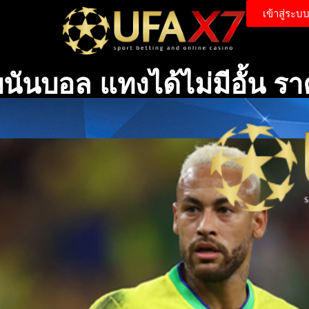
เข้าสู่ระบ
นันบอล แทงได้ไม่มีอั้น ราค