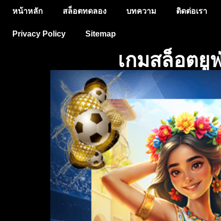
หน้าหลัก
สล็อตทดลอง
บทความ
ติดต่อเรา
Privacy Policy
Sitemap
เกมสล็อตยูฟ