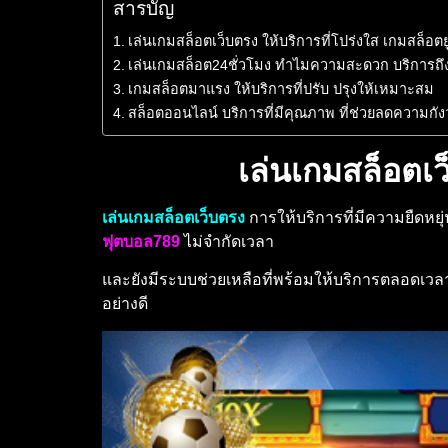
สารบัญ
เล่นเกมสล็อตเว็บตรง ให้บริการที่โปร่งใส เกมสล็อต
เล่นเกมสล็อต24ชั่วโมง ทำไมความสะดวก บริการถึ
เกมสล็อตมาแรง ให้บริการที่ปรับ ปรุงให้เหมาะสม
สล็อตออนไลน์ บริการที่มีคุณภาพ ที่ช่วยลดความกั
เล่นเกมสล็อตเว
เล่นเกมสล็อตเว็บตรง
การให้บริการที่มีความยืดหยุ่
ฟุตบอล789
ไม่จำกัดเวลา
และยังมีระบบช่วยเหลือที่พร้อมให้บริการตลอดเวล
อย่างดี