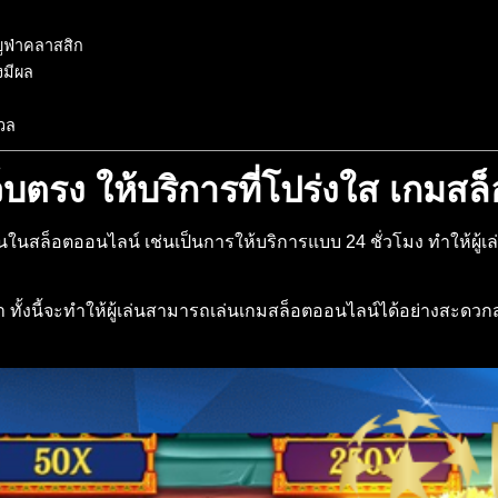
ยูฟ่าคลาสสิก
งมีผล
งวล
็บตรง ให้บริการที่โปร่งใส เกมสล
นในสล็อตออนไลน์ เช่นเป็นการให้บริการแบบ 24 ชั่วโมง ทำให้ผู้เล่
า ทั้งนี้จะทำให้ผู้เล่นสามารถเล่นเกมสล็อตออนไลน์ได้อย่างสะด