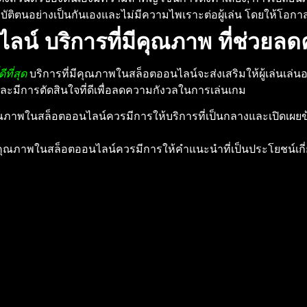
ติตนอย่างเป็นกันเองและไม่มีความไพเราะต่อผู้เล่น โดยให้โอกาสเท
ลน์ บริการที่มีคุณภาพ ที่ช่วยล
ีที่สุด
บริการที่มีคุณภาพในสล็อตออนไลน์จะส่งเสริมให้ผู้เล่นเล่นอ
ิและมีการตัดสินใจที่ดีเพื่อลดความกังวลในการเล่นเกม
ภาพในสล็อตออนไลน์ควรมีการให้บริการที่เป็นกลางและเปิดเผยข้อมูลท
ีคุณภาพในสล็อตออนไลน์ควรมีการให้คำแนะนำที่เป็นประโยชน์เกี่