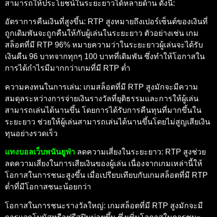
สามารถให้ประโยชน์ในระยะยาวได้หลายด้าน ดังนี้:
อัตราการคืนเงินที่สูงขึ้น: RTP สูงหมายถึงเปอร์เซ็นต์ของเงินที่
ถูกเดิมพันจะถูกคืนให้กับผู้เล่นในระยะยาว ตัวอย่างเช่น เกม
สล็อตที่มี RTP 96% หมายความว่าในระยะยาวผู้เล่นจะได้รับ
เงินคืน 96 บาทจากทุกๆ 100 บาทที่เดิมพัน ซึ่งทำให้โอกาสใน
การได้กำไรมีมากกว่าเกมที่มี RTP ต่ำ
ความคงทนในการเล่น: เกมสล็อตที่มี RTP สูงมักจะมีความ
สมดุลระหว่างการจ่ายเงินรางวัลที่ยุติธรรมและการให้ผู้เล่น
สามารถเล่นได้นานขึ้น โดยการได้รับการคืนทุนที่มากขึ้นใน
ระยะยาว ช่วยให้ผู้เล่นสามารถเล่นได้นานขึ้นโดยไม่สูญเสียเงิน
ทุนอย่างรวดเร็ว
แทงบอลเว็บพนันยูฟ่า
ลดความเสี่ยงในระยะยาว: RTP สูงช่วย
ลดความเสี่ยงในการเสียเงินของผู้เล่น เนื่องจากเกมเหล่านี้ให้
โอกาสในการชนะสูงขึ้น เมื่อเปรียบเทียบกับเกมสล็อตที่มี RTP
ต่ำที่มีโอกาสชนะน้อยกว่า
โอกาสในการชนะรางวัลใหญ่: เกมสล็อตที่มี RTP สูงมักจะมี