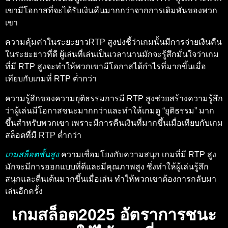
เขามีโอกาสที่จะได้รับเงินคืนมากกว่าจากการเดิมพันของพวก
เขา
ความคุ้มค่าในระยะยาวRTP สูงบ่งชี้ว่าเกมนั้นมีการจ่ายเงินคืน
ในระยะยาวที่ดี ผู้เล่นที่เล่นเป็นเวลานานมักจะรู้สึกมั่นใจว่าเกม
ที่มี RTP สูงจะทำให้พวกเขามีโอกาสได้กำไรที่มากขึ้นเมื่อ
เทียบกับเกมที่ RTP ต่ำกว่า
ความรู้สึกของความยุติธรรมการมี RTP สูงช่วยสร้างความรู้สึก
ว่าผู้เล่นมีโอกาสชนะมากกว่าและทำให้เกมดู “ยุติธรรม” มาก
ขึ้นสำหรับพวกเขา เพราะมีการคืนเงินที่มากขึ้นเมื่อเทียบกับเกม
สล็อตที่มี RTP ต่ำกว่า
เกมสล็อตชั้นสูง
ความเชื่อมโยงกับความสนุก เกมที่มี RTP สูง
มักจะมีการออกแบบที่ดีและมีคุณภาพสูง ซึ่งทำให้ผู้เล่นรู้สึก
สนุกและตื่นเต้นมากขึ้นเมื่อเล่น ทำให้พวกเขาต้องการกลับมา
เล่นอีกครั้ง
เกมสล็อต2025 อัตราการชนะ