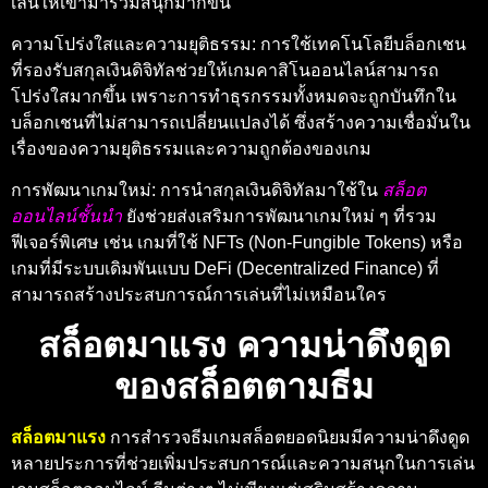
เล่นให้เข้ามาร่วมสนุกมากขึ้น
ความโปร่งใสและความยุติธรรม: การใช้เทคโนโลยีบล็อกเชน
ที่รองรับสกุลเงินดิจิทัลช่วยให้เกมคาสิโนออนไลน์สามารถ
โปร่งใสมากขึ้น เพราะการทำธุรกรรมทั้งหมดจะถูกบันทึกใน
บล็อกเชนที่ไม่สามารถเปลี่ยนแปลงได้ ซึ่งสร้างความเชื่อมั่นใน
เรื่องของความยุติธรรมและความถูกต้องของเกม
การพัฒนาเกมใหม่: การนำสกุลเงินดิจิทัลมาใช้ใน
สล็อต
ออนไลน์ชั้นนำ
ยังช่วยส่งเสริมการพัฒนาเกมใหม่ ๆ ที่รวม
ฟีเจอร์พิเศษ เช่น เกมที่ใช้ NFTs (Non-Fungible Tokens) หรือ
เกมที่มีระบบเดิมพันแบบ DeFi (Decentralized Finance) ที่
สามารถสร้างประสบการณ์การเล่นที่ไม่เหมือนใคร
สล็อตมาแรง ความน่าดึงดูด
ของสล็อตตามธีม
สล็อตมาแรง
การสำรวจธีมเกมสล็อตยอดนิยมมีความน่าดึงดูด
หลายประการที่ช่วยเพิ่มประสบการณ์และความสนุกในการเล่น