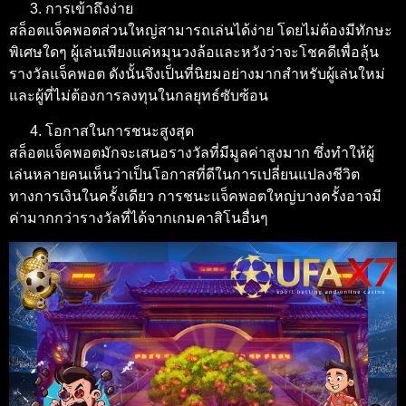
การเข้าถึงง่าย
สล็อตแจ็คพอตส่วนใหญ่สามารถเล่นได้ง่าย โดยไม่ต้องมีทักษะ
พิเศษใดๆ ผู้เล่นเพียงแค่หมุนวงล้อและหวังว่าจะโชคดีเพื่อลุ้น
รางวัลแจ็คพอต ดังนั้นจึงเป็นที่นิยมอย่างมากสำหรับผู้เล่นใหม่
และผู้ที่ไม่ต้องการลงทุนในกลยุทธ์ซับซ้อน
โอกาสในการชนะสูงสุด
สล็อตแจ็คพอตมักจะเสนอรางวัลที่มีมูลค่าสูงมาก ซึ่งทำให้ผู้
เล่นหลายคนเห็นว่าเป็นโอกาสที่ดีในการเปลี่ยนแปลงชีวิต
ทางการเงินในครั้งเดียว การชนะแจ็คพอตใหญ่บางครั้งอาจมี
ค่ามากกว่ารางวัลที่ได้จากเกมคาสิโนอื่นๆ