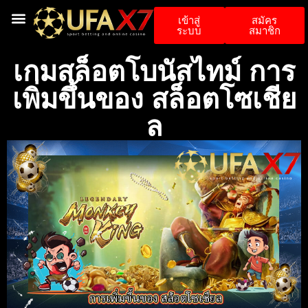
เข้าสู่
สมัคร
ระบบ
สมาชิก
หน้าหลัก
สล็อตทดลอง
ติดต่อเรา
Privacy Policy
เกมสล็อตโบนัสไทม์ การ
เพิ่มขึ้นของ สล็อตโซเชีย
ล