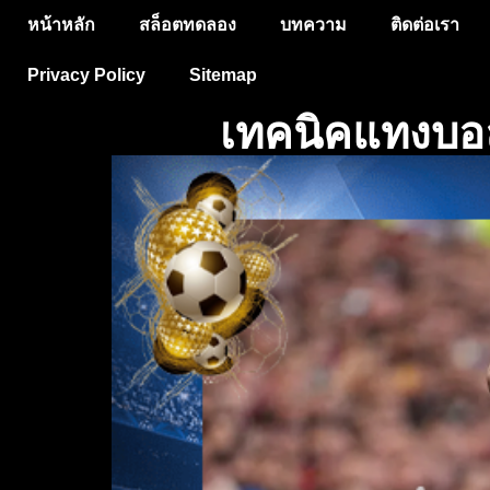
หน้าหลัก
สล็อตทดลอง
บทความ
ติดต่อเรา
Privacy Policy
Sitemap
เทคนิคแทงบอล