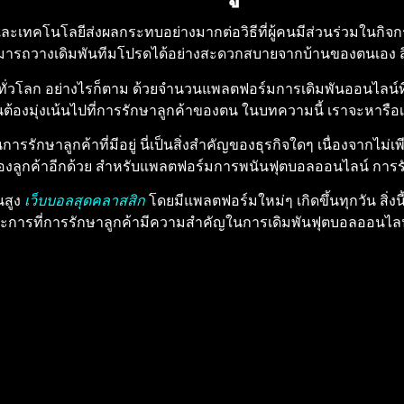
และเทคโนโลยีส่งผลกระทบอย่างมากต่อวิธีที่ผู้คนมีส่วนร่วมในกิจก
รถวางเดิมพันทีมโปรดได้อย่างสะดวกสบายจากบ้านของตนเอง สิ่งน
ุดทั่วโลก อย่างไรก็ตาม ด้วยจำนวนแพลตฟอร์มการเดิมพันออนไลน์ที่
ป็นต้องมุ่งเน้นไปที่การรักษาลูกค้าของตน ในบทความนี้ เราจะหารือเ
กษาลูกค้าที่มีอยู่ นี่เป็นสิ่งสำคัญของธุรกิจใดๆ เนื่องจากไม่เพ
ูกค้าอีกด้วย สำหรับแพลตฟอร์มการพนันฟุตบอลออนไลน์ การรักษา
นสูง
เว็บบอลสุดคลาสสิก
โดยมีแพลตฟอร์มใหม่ๆ เกิดขึ้นทุกวัน สิ่ง
บางประการที่การรักษาลูกค้ามีความสำคัญในการเดิมพันฟุตบอลออนไลน