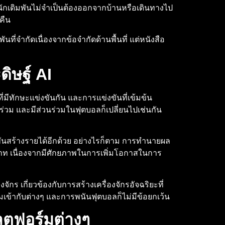
ักเดิมพันไม่จำเป็นต้องออกจากบ้านหรือเดินทางไป
คืน
ี่จำกัดเนื่องจากข้อจำกัดด้านพื้นที่ แต่หนังสือ
ิษฐ์ AI
มีทักษะแข่งขันกัน และการแข่งขันที่เข้มข้น
วนร่วม และมีส่วนร่วมในฟุตบอลก็เปลี่ยนไปเช่นกัน
ันสร้างรายได้อีกด้วย อย่างไรก็ตาม การทำนายผล
ีบทบาท เนื่องจากมีศักยภาพในการเพิ่มโอกาสในการ
ักร เกี่ยวข้องกับการสร้างเครื่องจักรอัจฉริยะที่
มเข้ากับต่างๆ และการพนันฟุตบอลก็ไม่มีข้อยกเว้น
พลตฟอร์มต่างๆ