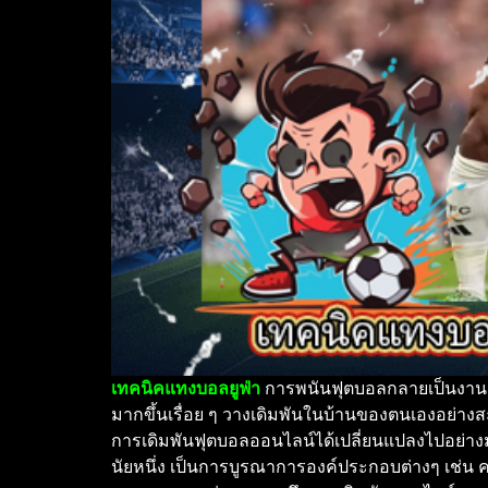
เทคนิคแทงบอลยูฟ่า
การพนันฟุตบอลกลายเป็นงานอ
มากขึ้นเรื่อย ๆ วางเดิมพันในบ้านของตนเองอย่าง
การเดิมพันฟุตบอลออนไลน์ได้เปลี่ยนแปลงไปอย่า
นัยหนึ่ง เป็นการบูรณาการองค์ประกอบต่างๆ เช่น