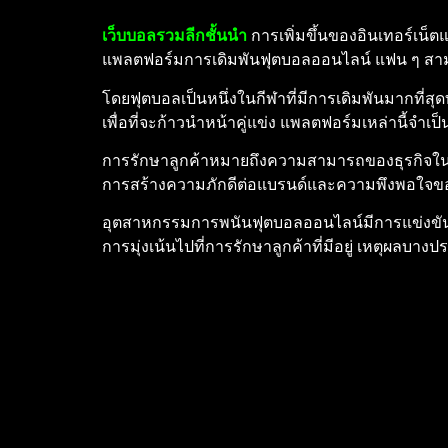
เว็บบอลรวมลีกชั้นนำ
การเพิ่มขึ้นของอินเทอร์เน็ต
แพลตฟอร์มการเดิมพันฟุตบอลออนไลน์ แฟน ๆ สามา
โดยฟุตบอลเป็นหนึ่งในกีฬาที่มีการเดิมพันมากที่ส
เพื่อที่จะก้าวนำหน้าคู่แข่ง แพลตฟอร์มเหล่านี้จำเ
การรักษาลูกค้าหมายถึงความสามารถของธุรกิจในการรั
การสร้างความภักดีต่อแบรนด์และความพึงพอใจของล
อุตสาหกรรมการพนันฟุตบอลออนไลน์มีการแข่งขั
การมุ่งเน้นไปที่การรักษาลูกค้าที่มีอยู่ เหตุผล