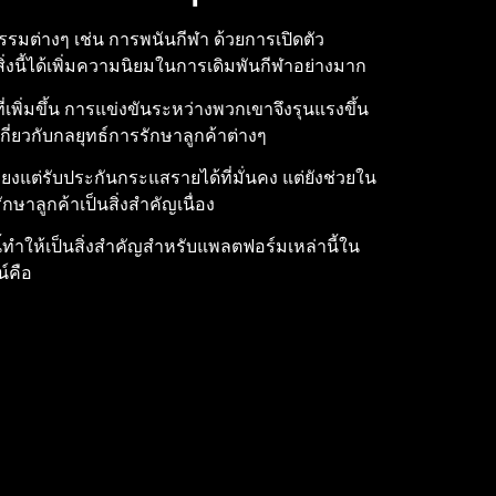
รรมต่างๆ เช่น การพนันกีฬา ด้วยการเปิดตัว
ี้ได้เพิ่มความนิยมในการเดิมพันกีฬาอย่างมาก
เพิ่มขึ้น การแข่งขันระหว่างพวกเขาจึงรุนแรงขึ้น
กี่ยวกับกลยุทธ์การรักษาลูกค้าต่างๆ
ียงแต่รับประกันกระแสรายได้ที่มั่นคง แต่ยังช่วยใน
ลูกค้าเป็นสิ่งสำคัญเนื่อง
นี้ทำให้เป็นสิ่งสำคัญสำหรับแพลตฟอร์มเหล่านี้ใน
์คือ