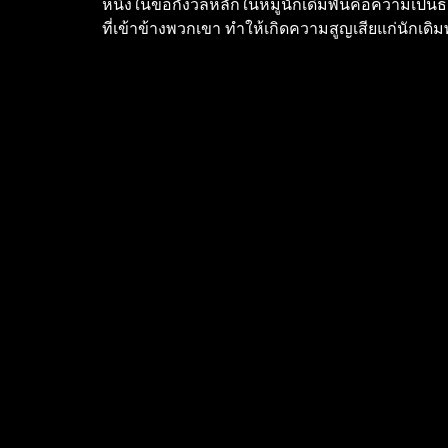
หนึ่งในข้อกังวลหลักในหมู่นักเดิมพันคือความเป
ที่เข้าข้างพวกเขา ทำให้เกิดความสูญเสียแก่นักเดิม