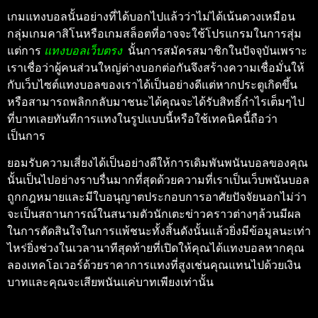
เกมแทงบอลนั้นอย่างที่ได้บอกไปแล้วว่าไม่ได้เน้นดวงเหมือน
กลุ่มเกมคาสิโนหรือเกมสล็อตที่อาจจะใช้โปรแกรมในการสุ่ม
แต่การ
แทงบอลเว็บตรง
นั้นการสมัครสมาชิกในปัจจุบันเพราะ
เราเชื่อว่าผู้คนส่วนใหญ่ต่างบอกต่อกันจึงสร้างความเชื่อมั่นให้
กับเว็บไซต์แทงบอลของเราได้เป็นอย่างดีแต่หากประตูเกิดขึ้น
หรือสามารถพลิกกลับมาชนะได้คุณจะได้รับสิทธิ์กำไรเต็มๆไป
ที่บาทเลยทันทีการแทงในรูปแบบนี้หรือใช้เทคนิคนี้ถือว่า
เป็นการ
ยอมรับความเสี่ยงได้เป็นอย่างดีให้การเดิมพันพนันบอลของคุณ
นั้นเป็นไปอย่างราบรื่นมากที่สุดด้วยความที่เราเป็นเว็บพนันบอล
ถูกกฎหมายและมีใบอนุญาตประกอบการอาศัยปัจจัยนอกไม่ว่า
จะเป็นสถานการณ์ในสนามตัวนักเตะข่าวคราวต่างๆล้วนมีผล
ในการตัดสินใจในการแพ้ชนะทั้งสิ้นดังนั้นแล้วยิ่งมีข้อมูลนะเท่า
ไหร่ยิ่งช่วงในเวลานาทีสุดท้ายที่เปิดให้คุณได้แทงบอลหากคุณ
ลองเทคโอเวอร์ด้วยราคาการแทงที่สูงเช่นคุณแทนไปด้วยเงิน
บาทและคุณจะเสียพนันแค่บาทเพียงเท่านั้น