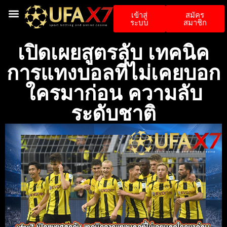
เข้าสู่
สมัคร
ระบบ
สมาชิก
หน้าหลัก
สล็อตทดลอง
ติดต่อเรา
Privacy Policy
เปิดเผยสูตรลับ เทคนิค
การแทงบอลที่ไม่เคยบอก
ใครมาก่อน ความลับ
ระดับชาติ