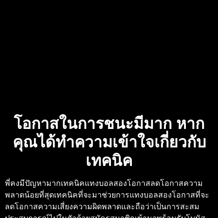
โอกาสในการชนะมีมาก หาก
คุณได้ทำความเข้าใจเกี่ยวกับ
เทคนิค
พี่คงมีปัญหามากเทคนิคแทงบอลสองโอกาสลดโอกาสความ
พลาดน้อยที่สุดเทคนิคที่จะมาช่วยการแทงบอลสองโอกาสที่จะ
ลดโอกาสความเสี่ยงความผิดพลาดและถือว่าเป็นการสะสม