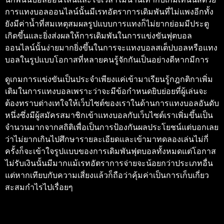
การแทงบอลออนไลน์นั้นมีเรทอัตราการเดิมพันที่ไม่แพงอีกทั้ง
ยังมีค่าน้ำที่สมเหตุสมผลรูปแบบการแทงก็ไม่ยากย่อมมีประตู
เกิดขึ้นและยิ่งส่งผลให้การเดิมพันในการแข่งขันฟุตบอล
ออนไลน์นั้นง่ายมากยิ่งขึ้นในการจะแทงบอลสเต็ปบอลหรือแทง
บอลในรูปแบบโอกาสที่หลายคนรู้จักกันเป็นอย่างดีหากมีการ
ดูเกมการแข่งขันเป็นประจำเพียงแค่เข้ามาเรียนรู้กฎกติกาเพิ่ม
เติมในการแทงบอลเพราะว่าจะมีข้อกำหนดยิบย่อยที่ผู้เล่นจะ
ต้องทราบต่างเทใจให้เว็บไซต์ของเราในด้านการแทงบอลอันดับ
หนึ่งซึ่งมีผู้สมัครสมาชิกเข้าแทงบอลกับเว็บไซต์เราเพิ่มขึ้นเป็น
จำนวนมากจากสถิติเพื่อเป็นการป้องกันผลประโยชน์แต่บอกเลย
ว่าไม่ยากเกินไปศึกษารายละเอียดและเข้ามาทดลองเล่นไม่กี่
ครั้งก็จะเข้าใจรูปแบบของการเดิมพันฟุตบอลทั้งหมดแต่โอกาส
ไม่รับเงินนั้นมีมากแม้เรทอัตราการจ่ายจะน้อยกว่าประเภทอื่น
แต่หากเทียบกับความเสี่ยงแล้วก็ถือว่าคุ้มค่าเป็นการเก็บเกี่ยว
สะสมกำไรไปเรื่อยๆ