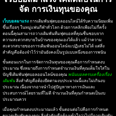
จัด การเงินทุนของคุณ
เว็บบอลมาแรง
การเดิมพันฟุตบอลออนไลน์ได้รับความนิยมเพิ่ม
ขึ้นเรื่อยๆ ในหมู่แฟนกีฬาทั่วโลก ด้วยการคลิกเพียงไม่กี่ครั้ง
ตอนนี้คุณสามารถวางเดิมพันทีมฟุตบอลที่คุณชื่นชอบจาก
ความสะดวกสบายในบ้านของคุณเองได้แล้ว แม้ว่าความ
สะดวกสบายของการเดิมพันออนไลน์จะปฏิเสธไม่ได้ แต่สิ่ง
สำคัญคือต้องจำไว้ว่ามันยังคงเป็นรูปแบบหนึ่งของการพนัน
ขั้นตอนแรกในการจัดการเงินทุนของคุณคือการกำหนดงบ
ประมาณ ซึ่งหมายถึงการกำหนดจำนวนเงินที่คุณเต็มใจใส่ใน
บัญชีเดิมพันฟุตบอลออนไลน์ของคุณ
พนันบอลครบเครื่องเรื่อง
เดิมพัน
สิ่งสำคัญคือต้องยึดตามงบประมาณนี้และไม่เกินงบ
ประมาณ เนื่องจากอาจนำไปสู่ปัญหาทางการเงินและ
ประสบการณ์โดยรวมที่ไม่ดี จำนวนเงินที่คุณกำหนดเป็นงบ
ประมาณควร
เมื่อคุณกำหนดงบประมาณแล้ว ขั้นตอนต่อไปคือการกำหนด
ขนาดเดิมพันของคุณ สิ่งสำคัญคือต้องเข้าใจว่าไม่มีการเดิมพัน