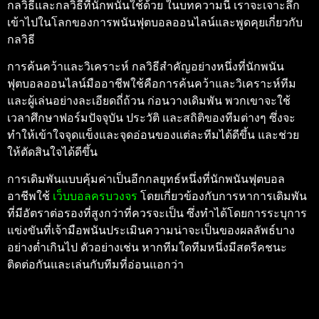
กลวิธีและกลวิธีที่นักพนันใช้ด้วย ในบทความนี้ เราจะเจาะลึก
เข้าไปในโลกของการพนันฟุตบอลออนไลน์และพูดคุยเกี่ยวกับ
กลวิธี
การค้นคว้าและวิเคราะห์ กลวิธีสำคัญอย่างหนึ่งที่นักพนัน
ฟุตบอลออนไลน์มืออาชีพใช้คือการค้นคว้าและวิเคราะห์ทีม
และผู้เล่นอย่างละเอียดถี่ถ้วน ก่อนวางเดิมพัน พวกเขาจะใช้
เวลาศึกษาฟอร์มปัจจุบัน ประวัติ และสถิติของทีมต่างๆ ซึ่งจะ
ทำให้เข้าใจจุดแข็งและจุดอ่อนของแต่ละทีมได้ดีขึ้น และช่วย
ให้ตัดสินใจได้ดีขึ้น
การเดิมพันแบบคุ้มค่าเป็นอีกกลยุทธ์หนึ่งที่นักพนันฟุตบอล
อาชีพใช้
เว็บบอลครบวงจร
โดยเกี่ยวข้องกับการหาการเดิมพัน
ที่มีอัตราต่อรองที่สูงกว่าที่ควรจะเป็น ซึ่งทำได้โดยการระบุการ
แข่งขันที่เจ้ามือพนันประเมินความน่าจะเป็นของผลลัพธ์บาง
อย่างต่ำเกินไป ตัวอย่างเช่น หากทีมใดทีมหนึ่งมีสตรีคชนะ
ติดต่อกันและเล่นกับทีมที่อ่อนแอกว่า