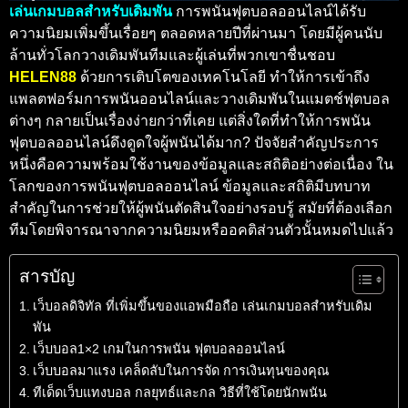
เล่นเกมบอลสำหรับเดิมพัน
การพนันฟุตบอลออนไลน์ได้รับ
ความนิยมเพิ่มขึ้นเรื่อยๆ ตลอดหลายปีที่ผ่านมา โดยมีผู้คนนับ
ล้านทั่วโลกวางเดิมพันทีมและผู้เล่นที่พวกเขาชื่นชอบ
HELEN88
ด้วยการเติบโตของเทคโนโลยี ทำให้การเข้าถึง
แพลตฟอร์มการพนันออนไลน์และวางเดิมพันในแมตช์ฟุตบอล
ต่างๆ กลายเป็นเรื่องง่ายกว่าที่เคย แต่สิ่งใดที่ทำให้การพนัน
ฟุตบอลออนไลน์ดึงดูดใจผู้พนันได้มาก? ปัจจัยสำคัญประการ
หนึ่งคือความพร้อมใช้งานของข้อมูลและสถิติอย่างต่อเนื่อง ใน
โลกของการพนันฟุตบอลออนไลน์ ข้อมูลและสถิติมีบทบาท
สำคัญในการช่วยให้ผู้พนันตัดสินใจอย่างรอบรู้ สมัยที่ต้องเลือก
ทีมโดยพิจารณาจากความนิยมหรืออคติส่วนตัวนั้นหมดไปแล้ว
สารบัญ
เว็บอลดิจิทัล ที่เพิ่มขึ้นของแอพมือถือ เล่นเกมบอลสำหรับเดิม
พัน
เว็บบอล1×2 เกมในการพนัน ฟุตบอลออนไลน์
เว็บบอลมาแรง เคล็ดลับในการจัด การเงินทุนของคุณ
ทีเด็ดเว็บแทงบอล กลยุทธ์และกล วิธีที่ใช้โดยนักพนัน