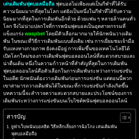
เล่นเดิมพันฟุตบอลมือถือ
ฟุตบอลไม่เพียงแต่เป็นกีฬาที่ได้รับ
ความนิยมมากที่สุดในโลก แต่ยังเป็นหนึ่งในกีฬาที่ได้รับความ
นิยมมากที่สุดในการเดิมพันอีกด้วย ด้วยแฟน ๆ หลายล้านคนทั่ว
โลก จึงไม่น่าแปลกใจที่การพนันฟุตบอลเป็นอุตสาหกรรมที่
แข็งแกร่ง
waspbet
โดยมีตัวเลือกมากมายให้นักพนันวางเดิม
พัน ในขณะที่วิธีการเดิมพันแบบดั้งเดิม เช่น การเยี่ยมชมเจ้ามือ
รับแทงทางกายภาพ ยังคงมีอยู่ การเพิ่มขึ้นของเทคโนโลยีได้
เปิดโลกใหม่ของการเดิมพันฟุตบอลออนไลน์ที่สะดวกสบายและ
น่าตื่นเต้น หนึ่งในความก้าวหน้าที่สำคัญที่สุดในการเดิมพัน
ฟุตบอลออนไลน์คือตัวเลือกในการเดิมพันระหว่างการแข่งขัน
ในอดีต นักพนันต้องวางเดิมพันก่อนการแข่งขัน แต่ตอนนี้พวก
เขาสามารถวางเดิมพันได้ในขณะที่การแข่งขันกำลังเกิดขึ้น
บทความนี้จะสำรวจความสะดวกสบายและประโยชน์ของการ
เดิมพันระหว่างการแข่งขันบนเว็บไซต์พนันฟุตบอลออนไลน์
สารบัญ
ยูฟ่าเว็บพนันบอลฮิต วิธีหลีกเลี่ยงการฉ้อโกง เล่นเดิมพัน
ฟุตบอลมือถือ