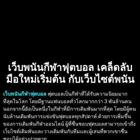
เว็บพนันกีฬาฟุตบอล เคล็ดลับ
มือใหม่เริ่มต้น กับเว็บไซต์พนัน
เว็บพนันกีฬาฟุตบอล
ฟุตบอลเป็นกีฬาที่ได้รับความนิยมมาก
ที่สุดในโลก โดยมีฐานแฟนบอลทั่วโลกมากกว่า 3 พันล้านคน
นอกจากนี้ยังเป็นหนึ่งในกีฬาที่มีการเดิมพันมากที่สุด โดยมีผู้คน
นับล้านเดิมพันการแข่งขันฟุตบอลทุกสัปดาห์ ด้วยการเพิ่มขึ้น
ของการเดิมพันกีฬาออนไลน์ ผู้ที่ชื่นชอบฟุตบอลสามารถเข้าถึง
เว็บไซต์เดิมพันและวางเดิมพันกับทีมและผู้เล่นที่พวกเขาชื่น
ชอบได้อย่างง่ายดาย