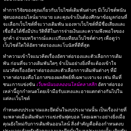
ทำการวิจัยของคุณเกี่ยวกับเว็บไซต์เดิมพันต่างๆ มีเว็บไซต์พนัน
ฟุตบอลออนไลน์มากมาย และคุณจำเป็นต้องศึกษาข้อมูลก่อนที่
จะเลือกเว็บไซต์ที่จะวางเดิมพัน มองหาเว็บไซต์ที่มีชื่อเสียงและ
เชื่อถือได้ซึ่งมีประวัติที่ดีในการจ่ายเงินและความพึงพอใจของ
ลูกค้า อ่านบทวิจารณ์และเปรียบเทียบเว็บไซต์ต่างๆ เพื่อดูว่า
เว็บไซต์ใดให้อัตราต่อรองและโบนัสที่ดีที่สุด
ทำความเข้าใจแนวคิดเรื่องอัตราต่อรองและตัวเลือกการเดิม
พัน ก่อนที่จะวางเดิมพันใดๆ จำเป็นอย่างยิ่งที่จะต้องเข้าใจ
แนวคิดเรื่องอัตราต่อรองและตัวเลือกการเดิมพันต่างๆ ที่มี
ราคาต่อรองคือโอกาสของผลลัพธ์ที่เฉพาะเจาะจง เช่น ทีมที่
ชนะการแข่งขัน
เว็บพนันบอลออนไลน์คลาสสิก
อัตราต่อรอง
เหล่านี้ถูกกำหนดโดยเจ้ามือรับแทงและอาจแตกต่างกันไปใน
แต่ละเว็บไซต์
กำหนดงบประมาณและยึดมั่นในงบประมาณนั้น เป็นเรื่องง่ายที่
จะพลาดเมื่อเดิมพันการแข่งขันฟุตบอล โดยเฉพาะอย่างยิ่งเมื่อ
คุณยังใหม่กับการเดิมพันออนไลน์ สิ่งสำคัญคือต้องกำหนดงบ
ประมาณสำหรับตัวคุณเองและยึดมั่นในงบประมาณนั้น เดิมพัน