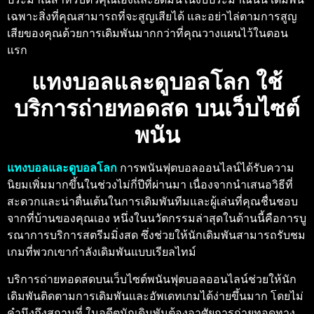
เฉพาะสิ่งที่คุณสามารถที่จะสูญเสียได้ และอย่าไล่ตามการสูญ
เสียของคุณด้วยการเดิมพันมากกว่าที่คุณวางแผนไว้ในตอน
แรก
แทงบอลและดูบอลโลก ใช้
บริการถ่ายทอดสด บนเว็บไซต์
พนัน
แทงบอลและดูบอลโลก
การพนันฟุตบอลออนไลน์ได้รับความ
นิยมเพิ่มมากขึ้นในช่วงไม่กี่ปีที่ผ่านมา เนื่องจากนำเสนอวิธีที่
สะดวกและน่าตื่นเต้นในการเดิมพันทีมและผู้เล่นที่คุณชื่นชอบ
จากที่บ้านของคุณเอง หนึ่งในนวัตกรรมล่าสุดในด้านนี้คือการบู
รณาการบริการสตรีมมิ่งสด ซึ่งช่วยให้นักเดิมพันสามารถรับชม
เกมที่พวกเขากำลังเดิมพันแบบเรียลไทม์
บริการถ่ายทอดสดบนเว็บไซต์พนันฟุตบอลออนไลน์ช่วยให้นัก
เดิมพันติดตามการเดิมพันและอัพเดทเกมได้ง่ายขึ้นมาก โดยไม่
คำนึงถึงสถานที่ ในอดีตนักเดิมพันต้องอาศัยการถ่ายทอดทาง