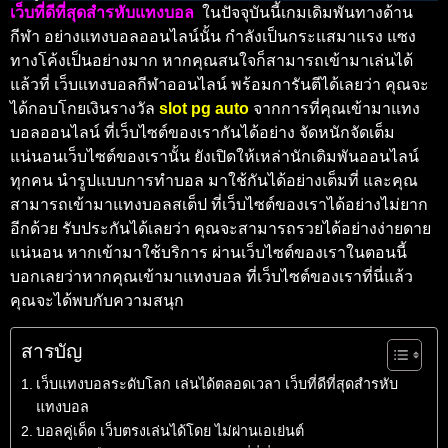
เว็บที่ดีที่สุดสำรหับแทงบอล
ในปัจจุบันนี้เกมเดิมพันทางด้าน
กีฬา อย่างแทงบอลออนไลน์นั้น กำลังเป็นกระแสมาแรง แซง
ทางโค้งเป็นอย่างมาก หากคุณสนใจก็สามารถเข้ามาเล่นได้
แล้วที่ เว็บแทงบอลกีฬาออนไลน์ พร้อมการันตีได้เลยว่า คุณจะ
ได้กอบโกยเงินรางวัล
slot pg auto
จากการที่คุณเข้ามาแทง
บอลออนไลน์ ที่เว็บไซต์ของเรากันได้อย่าง จัดหนักจัดเต็ม
แน่นอนเว็บไซต์ของเรานั้น ยังเปิดให้เหล่านักเดิมพันออนไลน์
ทุกคน นำรูปแบบการทำบอล มาใช้กันได้อย่างเต็มที่ และคุณ
สามารถเข้ามาแทงบอลสเต็ป ที่เว็บไซต์ของเราได้อย่างไม่ยาก
อีกด้วย รับประกันได้เลยว่า คุณจะสามารถรวยได้อย่างง่ายดาย
แน่นอน หากเข้ามาใช้บริการ ผ่านเว็บไซต์ของเราในตอนนี้
บอกเลยว่าหากคุณเข้ามาแทงบอล ที่เว็บไซต์ของเราที่นี่แล้ว
คุณจะได้พบกับความสนุก
สารบัญ
เว็บแทงบอลระดับโลก เล่นได้ตลอดเวลา เว็บที่ดีที่สุดสำรหับ
แทงบอล
บอลคู่เด็ด เว็บตรงเล่นได้โดย ไม่ผ่านเอเย่นต์