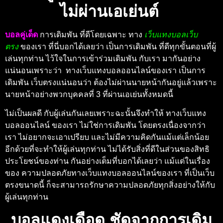
ไม่ผ่านเอเย่นต์
บอลคู่เด็ด
การเดิมพัน ที่ดีโดยเฉพาะ ทาง
เว็บแทงบอลเว็บ
ตรง
ของเรา ที่นี่บอกได้เลยว่า เป็นการเดิมพัน ที่ดีทุกขั้นตอนที่ผู้
เล่นทุกท่าน ไว้ใจในการเข้าร่วมเดิมพัน กับเรา มากันอย่าง
แน่นอนเพราะว่า ทางเว็บแทงบอลออนไลน์ของเรา เป็นการ
เดิมพัน เว็บตรงแน่นอนว่า ต้องไม่ผ่านนายหน้ากันอยู่แล้วเพราะ
นายหน้าอย่างพวกบุคคลที่ 3 ที่ผ่านเอเย่นทั้งหมดนี้
ไม่เป็นผลดี กับผู้เล่นกันเลยเพราะฉะนั้นจึงทำให้ ทางเว็บแทง
บอลออนไลน์ ของเรา ไม่ใช่การเดิมพัน โดยตรงเนื่องจากว่า
เรา ไม่อยากจะเอาเปรียบ และไม่มีความคิดกันแม้แต่เล็กน้อย
อีกด้วยที่จะทำให้ผู้เล่นทุกท่าน ไม่ได้รับสิ่งที่ดีในส่วนของสิทธิ
ประโยชน์ของท่าน กันอย่างเต็มที่บอกได้เลยว่า แม้แต่ในเรื่อง
ของ ความปลอดภัยทางเว็บแทงบอลออนไลน์ของเรา ที่เป็นเว็บ
ตรงขนาดนี้ ก็จะสามารถรักษาความปลอดภัยทุกสิ่งอย่างให้กับ
ผู้เล่นทุกท่าน
บอลแดงเดือด ชัดจากการเดิม