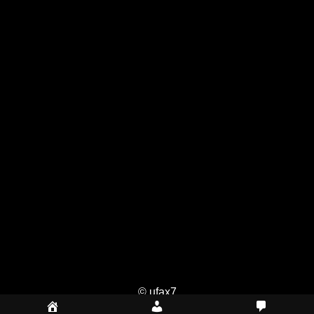
© ufax7