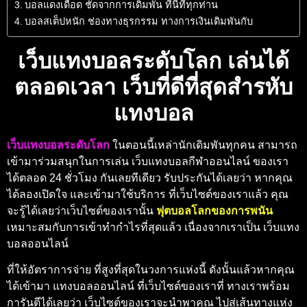
บอลแดงเดือด ชัดจากการเดิมพัน ที่นี่ที่ทุกท่าน
บอลสเต็ปหนัก ช่องทางธุรกรรม ทางการเงินเดิมพันกับ
เว็บแทงบอลระดับโลก เล่นได้
ตลอดเวลา เว็บที่ดีที่สุดสำรหับ
แทงบอล
เว็บแทงบอลระดับโลก
ในตอนนี้เหล่านักเดิมพันทุกคน สามารถ
เข้ามาร่วมสนุกในการเล่น เว็บแทงบอลกีฬาออนไลน์ ของเรา
ได้ตลอด 24 ชั่วโมง กันเลยทีเดียว รับประกันได้เลยว่า หากคุณ
ได้ลองเปิดใจ และเข้ามาใช้บริการ ที่เว็บไซต์ของเราแล้ว คุณ
จะรู้ได้เลยว่าเว็บไซต์ของเรานั้น
ฟุตบอลโลกของการพนัน
เหมาะสมกับการเข้าทำกำไรที่สุดแล้ว เนื่องจากเราเป็น เว็บแทง
บอลออนไลน์
ที่ให้อัตราการจ่าย ที่สูงที่สุดในวงการแห่งนี้ ดังนั้นแล้วหากคุณ
ได้เข้ามา แทงบอลออนไลน์ ที่เว็บไซต์ของเราที่ ทางเราพร้อม
การันตีได้เลยว่า เว็บไซต์ของเราจะนำพาคุณ ไปสู่เส้นทางแห่ง