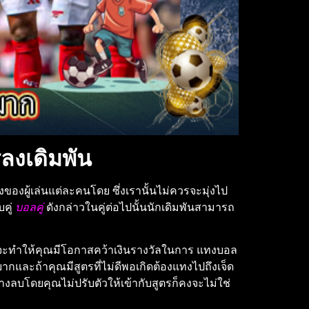
ลงเดิมพัน
องผู้เล่นแต่ละคนโดย ซึ่งเรานั้นไม่ควรจะมุ่งไป
บคู่
บอลคู่
ดังกล่าวในคู่ต่อไปนั้นนักเดิมพันสามารถ
ยที่จะทำให้คุณมีโอกาสคว้าเงินรางวัลในการ แทงบอล
ากและถ้าคุณมีสูตรที่ไม่ดีพอเกิดต้องแทงไปถึงเจ็ด
ทางลบโดยคุณไม่ปรับตัวให้เข้ากับสูตรก็คงจะไม่ใช่