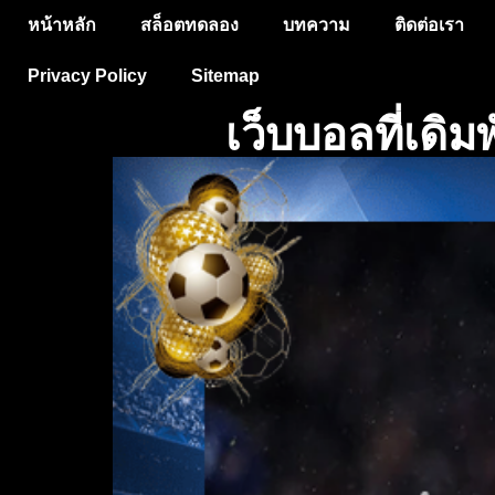
หน้าหลัก
สล็อตทดลอง
บทความ
ติดต่อเรา
Privacy Policy
Sitemap
เว็บบอลที่เดิม