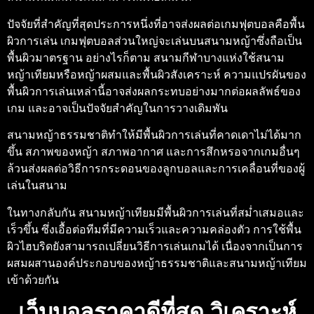
ปัจจัยที่สำคัญที่สุดประการหนึ่งที่อาจส่งผลต่อเกมฟุตบอลคือพื้น
ผิวการเล่น เกมฟุตบอลส่วนใหญ่จะเล่นบนสนามหญ้าซึ่งถือเป็น
พื้นผิวมาตรฐาน อย่างไรก็ตาม สนามกีฬาบางแห่งใช้สนาม
หญ้าเทียมหรือหญ้าผสมและพื้นผิวสังเคราะห์ ความแปรผันของ
พื้นผิวการเล่นเหล่านี้อาจส่งผลกระทบอย่างมากต่อผลลัพธ์ของ
เกม และอาจเป็นปัจจัยสำคัญในการวางเดิมพัน
สนามหญ้าธรรมชาติทำให้มีพื้นผิวการเล่นที่คาดเดาไม่ได้มาก
ขึ้น สภาพของหญ้า สภาพอากาศ และการสึกหรอจากเกมอื่นๆ
ล้วนส่งผลต่อวิธีการกระดอนของลูกบอลและการเคลื่อนที่ของผู้
เล่นในสนาม
ในทางกลับกัน สนามหญ้าเทียมมีพื้นผิวการเล่นที่สม่ำเสมอและ
เร็วขึ้น ซึ่งเอื้อต่อทีมที่มีความเร็วและความคล่องตัว การใช้พื้น
ผิวไฮบริดยังสามารถเปลี่ยนวิธีการเล่นเกมได้ เนื่องจากเป็นการ
ผสมผสานองค์ประกอบของหญ้าธรรมชาติและสนามหญ้าเทียม
เข้าด้วยกัน
เว็บบอลราคาดีที่สุด วิเคราะห์