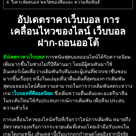
วิเคาะห์ผลบอล พลวัตของทีมและ ความสัมพันธ์
อัปเดตราคาเว็บบอล การ
เคลื่อนไหวของไลน์ เว็บบอล
ฝาก-ถอนออโต้
อัปเดตราคาเว็บบอล
การพนันฟุตบอลออนไลน์ได้รับความนิยม
เพิ่มมากขึ้นในช่วงไม่กี่ปีที่ผ่านมา โดยมีผู้คนหันมาใช้
อินเทอร์เน็ตเพื่อวางเดิมพันกับทีมและผู้เล่นที่พวกเขาชื่นชอบ
มากขึ้นเรื่อยๆ หนึ่งในแง่มุมที่น่าตื่นเต้นที่สุดของการเดิมพัน
ฟุตบอลออนไลน์คือความสามารถในการวางเดิมพันสดระหว่าง
เกม
เว็บบอลที่ดียอดนิยม
ซึ่งเพิ่มความตื่นเต้นและอะดรีนาลีน
ในระดับใหม่ให้กับประสบการณ์การเดิมพัน เพื่อที่จะประสบ
ความสำเร็จ
การเคลื่อนไหวของไลน์หรือที่เรียกว่าไลน์การเดิมพัน หมายถึง
อัตราต่อรองหรือการกระจายแต้มที่เสนอโดยเจ้ามือรับแทงใน
เกมใดเกมหนึ่ง เส้นเหล่านี้เริ่มแรกถูกกำหนดโดยอิงจากปัจจัย