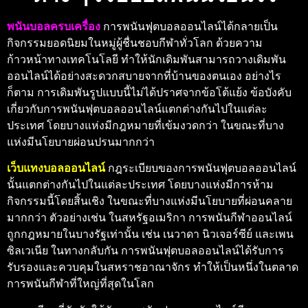
พนันบอลครบเครื่อง
การพนันฟุตบอลออนไลน์ได้กลายเป็น
กิจกรรมยอดนิยมในหมู่ผู้ชื่นชอบกีฬาทั่วโลก ด้วยความ
ก้าวหน้าทางเทคโนโลยี ทำให้นักเดิมพันสามารถวางเดิมพัน
ออนไลน์ได้อย่างสะดวกสบายจากที่บ้านของตนเอง อย่างไร
ก็ตาม การเดิมพันรูปแบบนี้ไม่ได้ปราศจากข้อโต้แย้ง ข้อบังคับ
เกี่ยวกับการพนันฟุตบอลออนไลน์แตกต่างกันไปในแต่ละ
ประเทศ โดยบางแห่งมีกฎหมายที่เข้มงวดกว่า ในขณะที่บาง
แห่งมีนโยบายผ่อนปรนมากกว่า
เว็บแทงบอลออนไลน์
กฎระเบียบของการพนันฟุตบอลออนไลน์
นั้นแตกต่างกันไปในแต่ละประเทศ โดยบางแห่งมีการห้าม
กิจกรรมนี้โดยสิ้นเชิง ในขณะที่บางแห่งมีนโยบายที่ผ่อนคลาย
มากกว่า ตัวอย่างเช่น ในสหรัฐอเมริกา การพนันกีฬาออนไลน์
ถูกกฎหมายในบางรัฐเท่านั้น เช่น เนวาดา นิวเจอร์ซีย์ และเพน
ซิลเวเนีย ในทางกลับกัน การพนันฟุตบอลออนไลน์ได้รับการ
รับรองและควบคุมในสหราชอาณาจักร ทำให้เป็นหนึ่งในตลาด
การพนันกีฬาที่ใหญ่ที่สุดในโลก