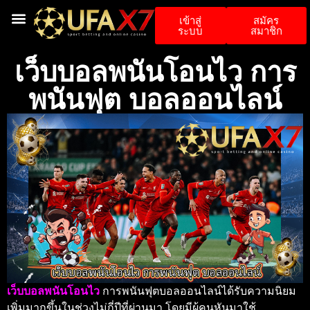
เข้าสู่
สมัคร
ระบบ
สมาชิก
หน้าหลัก
สล็อตทดลอง
ติดต่อเรา
Privacy Policy
เว็บบอลพนันโอนไว การ
พนันฟุต บอลออนไลน์
เว็บบอลพนันโอนไว
การพนันฟุตบอลออนไลน์ได้รับความนิยม
เพิ่มมากขึ้นในช่วงไม่กี่ปีที่ผ่านมา โดยมีผู้คนหันมาใช้