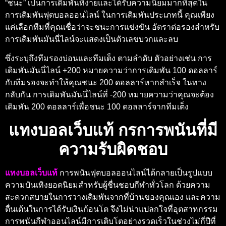
“ชนะ” เป็นการเดิมพันที่ง่ายและได้รับความนิยมมากที่สุดใน
การเดิมพันฟุตบอลออนไลน์ ในการเดิมพันประเภทนี้ คุณเพียง
แค่เลือกทีมที่คุณเชื่อว่าจะชนะการแข่งขัน อัตราต่อรองสำหรับ
การเดิมพันมันนี่ไลน์จะแสดงเป็นตัวเลขบวกและลบ
ซึ่งระบุถึงทีมรองบ่อนและทีมเต็ง ตามลำดับ ตัวอย่างเช่น การ
เดิมพันมันนี่ไลน์ +200 หมายความว่าการเดิมพัน 100 ดอลลาร์
กับทีมรองจะทำให้คุณชนะ 200 ดอลลาร์หากสำเร็จ ในทาง
กลับกัน การเดิมพันมันนี่ไลน์ที่ -200 หมายความว่าคุณจะต้อง
เดิมพัน 200 ดอลลาร์เพื่อชนะ 100 ดอลลาร์จากทีมเต็ง
แทงบอลเว็บแท้ กรการพนันที่มี
ความรับผิดชอบ
แทงบอลเว็บแท้
การพนันฟุตบอลออนไลน์ได้กลายเป็นรูปแบบ
ความบันเทิงยอดนิยมสำหรับผู้ชื่นชอบกีฬาทั่วโลก ด้วยความ
สะดวกสบายในการวางเดิมพันจากที่บ้านของคุณเอง และความ
ตื่นเต้นในการได้รับเงินก้อนโต จึงไม่น่าแปลกใจที่อุตสาหกรรม
การพนันกีฬาออนไลน์มีการเติบโตอย่างรวดเร็วในช่วงไม่กี่ปีที่