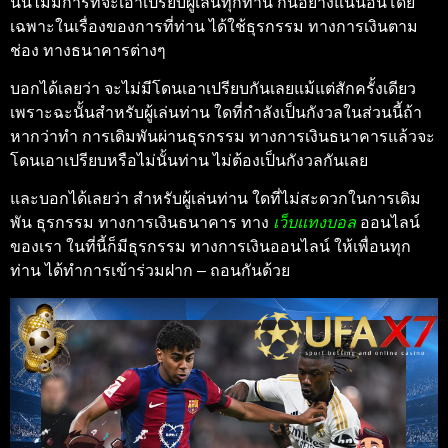
นั้นไม่มีการที่จะเอาเปรียบผู้เล่นทุกท่าน กันอย่างแน่นอนโดย
เฉพาะในเรื่องของการที่ท่าน ได้ใช้ธุรกรรม ทางการเงินตาม
ช่อง ทางธนาคารต่างๆ
บอกได้เลยว่า จะไม่มีโดนเอาเปรียบกันเลยแม้แต่สักครั้งเดียว
เพราะฉะนั้นสำหรับผู้เล่นท่าน ใดที่กำลังเป็นกังวลในส่วนนี้ถ้า
หากว่าทำ การเดิมพันผ่านธุรกรรม ทางการเงินธนาคารแล้วจะ
โดนเอาเปรียบหรือไม่นั้นท่าน ไม่ต้องเป็นกังวลกันเลย
และบอกได้เลยว่า สำหรับผู้เล่นท่าน ใดที่ไม่สะดวกในการเดิม
พัน ธุรกรรม ทางการเงินธนาคาร ทาง
เว็บแทงบอล
ออนไลน์
ของเรา ในที่นี้ก็มีธุรกรรม ทางการเงินออนไลน์ ให้เพื่อนทุก
ท่าน ได้ทำการเข้าร่วมฝาก – ถอนกันด้วย