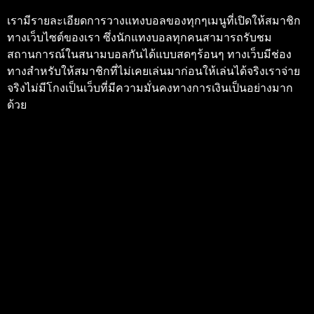
เรามีรายละเอียดการวางแทงบอลของทุกๆเมนูที่เปิดให้สมาชิก
ทางเว็บไซต์ของเรา ซึ่งนักแทงบอลทุกคนสามารถรับชม
สถานการณ์ในสนามบอลกันได้แบบสดๆร้อนๆ ทางเว็บมีช่อง
ทางสำหรับให้สมาชิกที่ไม่เคยเล่นมาก่อนให้เล่นได้จริงเราจ่าย
จริงไม่มีโกงเป็นเว็บที่มีความมั่นคงทางการเงินเป็นอย่างมาก
ด้วย