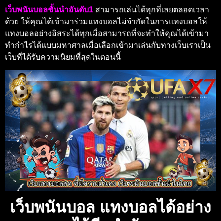
เว็บพนันบอลชั้นนำอันดับ1
สามารถเล่นได้ทุกที่เลยตลอดเวลา
ด้วย ให้คุณได้เข้ามาร่วมแทงบอลไม่จำกัดในการแทงบอลให้
แทงบอลอย่างอิสระได้ทุกเมื่อสามารถที่จะทำให้คุณได้เข้ามา
ทำกำไรได้แบบมหาศาลเมื่อเลือกเข้ามาเล่นกับทางเว็บเราเป็น
เว็บที่ได้รับความนิยมที่สุดในตอนนี้
เว็บพนันบอล แทงบอลได้อย่าง