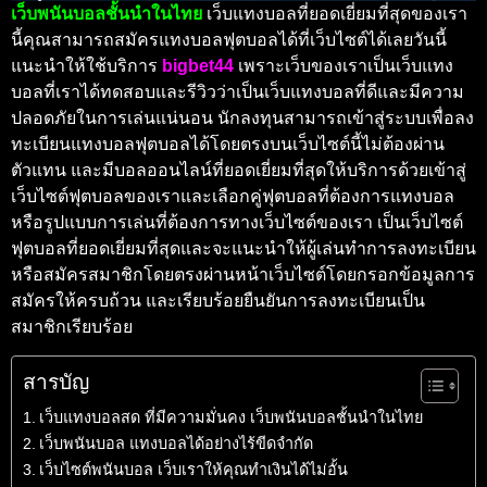
เว็บพนันบอลชั้นนำในไทย
เว็บแทงบอลที่ยอดเยี่ยมที่สุดของเรา
นี้คุณสามารถสมัครแทงบอลฟุตบอลได้ที่เว็บไซต์ได้เลยวันนี้
แนะนำให้ใช้บริการ
bigbet44
เพราะเว็บของเราเป็นเว็บแทง
บอลที่เราได้ทดสอบและรีวิวว่าเป็นเว็บแทงบอลที่ดีและมีความ
ปลอดภัยในการเล่นแน่นอน
นักลงทุนสามารถเข้าสู่ระบบเพื่อลง
ทะเบียนแทงบอลฟุตบอลได้โดยตรงบนเว็บไซต์นี้ไม่ต้องผ่าน
ตัวแทน และมีบอลออนไลน์ที่ยอดเยี่ยมที่สุดให้บริการด้วยเข้าสู่
เว็บไซต์ฟุตบอลของเราและเลือกคู่ฟุตบอลที่ต้องการแทงบอล
หรือรูปแบบการเล่นที่ต้องการทางเว็บไซต์ของเรา เป็นเว็บไซต์
ฟุตบอลที่ยอดเยี่ยมที่สุดและจะแนะนำให้ผู้เล่นทำการลงทะเบียน
หรือสมัครสมาชิกโดยตรงผ่านหน้าเว็บไซต์โดยกรอกข้อมูลการ
สมัครให้ครบถ้วน และเรียบร้อยยืนยันการลงทะเบียนเป็น
สมาชิกเรียบร้อย
สารบัญ
เว็บแทงบอลสด ที่มีความมั่นคง เว็บพนันบอลชั้นนำในไทย
เว็บพนันบอล แทงบอลได้อย่างไร้ขีดจำกัด
เว็บไซต์พนันบอล เว็บเราให้คุณทำเงินได้ไม่อั้น