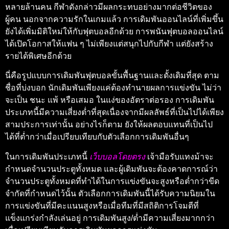
หลายล้านคน กีฬาดังกล่าวมีผลกระทบอย่างมากต่อชีวิตของ
ผู้คน นอกจากความรักในเกมแล้ว การเดิมพันออนไลน์ที่เพิ่มขึ้น
ยังได้เพิ่มมิติใหม่ให้กับฟุตบอลอีกด้วย การพนันฟุตบอลออนไลน์
ได้เปิดโอกาสให้แฟน ๆ ไม่เพียงแต่สนุกไปกับกีฬา แต่ยังสร้าง
รายได้พิเศษอีกด้วย
นี่คือรูปแบบการเดิมพันฟุตบอลขั้นพื้นฐานและดั้งเดิมที่สุด ตาม
ชื่อที่บ่งบอก นักเดิมพันเพียงแค่ต้องทำนายผลการแข่งขัน ไม่ว่า
จะเป็น ชนะ แพ้ หรือเสมอ ในแง่ของอัตราต่อรอง การเดิมพัน
ประเภทนี้มีความเสี่ยงต่ำที่สุดเนื่องจากมีผลลัพธ์ที่เป็นไปได้เพียง
สามประการเท่านั้น อย่างไรก็ตาม ยังให้ผลตอบแทนที่เป็นไป
ได้ที่ต่ำกว่าเมื่อเปรียบเทียบกับตัวเลือกการเดิมพันอื่นๆ
ในการเดิมพันประเภทนี้
เว็บบอลโดยตรง
เจ้ามือรับแทงม้าจะ
กำหนดจำนวนประตูทั้งหมด และผู้เดิมพันจะต้องคาดการณ์ว่า
จำนวนประตูทั้งหมดที่ทำได้ในการแข่งขันจะสูงหรือต่ำกว่าขีด
จำกัดที่กำหนดไว้นั้น ตัวเลือกการเดิมพันนี้ได้รับความนิยมใน
การแข่งขันที่มีคะแนนสูงหรือเมื่อทีมที่มีสถิติการโจมตีที่
แข็งแกร่งกำลังเล่นอยู่ การเดิมพันสูง/ต่ำมีความเสี่ยงมากกว่า