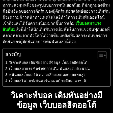
ทุกวัน แง่มุมหนึ่งของรูปแบบการพนันยอดนิยมที่มักถูกมองข้าม
คืออิทธิพลของการตัดสินของผู้ตัดสินต่อผลลัพธ์ของการเดิมพัน
ด้วยความก้าวหน้าทางเทคโนโลยีทำให้การเดิมพันออนไลน์
เข้าถึงและได้รับความนิยมมากขึ้นกว่าเดิม
เว็บบอลมาแรง
อันดับ1
สิ่งนี้ทำให้นักเดิมพันวางเดิมพันในการแข่งขันฟุตบอลที่
หลากหลายจากทั่วโลกได้ง่ายขึ้น แต่ยังเพิ่มผลกระทบของการ
ตัดสินของผู้ตัดสินต่อการเดิมพันเหล่านี้ด้วย
สารบัญ
วิเคาะห์บอล เดิมพันอย่างมีข้อมูล เว็บบอลฮิตออโต้
เว็บบอลมาแรง ขีดจำกัดการเดิม พันและงบประมาณ
พนันบอลเว็บออโต้ ความเสี่ยงและ ผลตอบแทนสูง
เว็บบอลโน1 แข่งขันทัวร์นาเมนต์ ระดับนานาชาติ
วิเคาะห์บอล เดิมพันอย่างมี
ข้อมูล เว็บบอลฮิตออโต้