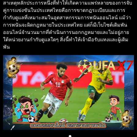
สาเหตุหลักประการหนึ่งที่ทำให้เกิดความแพร่หลายของการจับ
คู่การแข่งขันในประเทศไทยคือการขาดกฎระเบียบและการ
กำกับดูแลที่เหมาะสมในอุตสาหกรรมการพนันออนไลน์ แม้ว่า
การพนันจะผิดกฎหมายในประเทศไทย แต่ก็มีเว็บไซต์เดิมพัน
ออนไลน์จำนวนมากที่ดำเนินการนอกกฎหมายและไม่อยู่ภาย
ใต้หน่วยงานกำกับดูแลใดๆ สิ่งนี้ทำให้เจ้ามือรับแทงและผู้เดิม
พัน