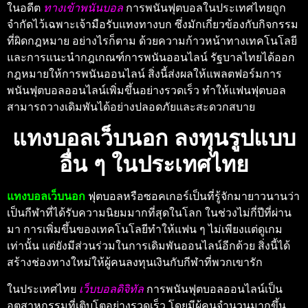
ในอดีต
ทางเข้าพนันบอล
การพนันฟุตบอลในประเทศไทยถูก
จำกัดไว้เฉพาะเจ้ามือรับแทงทางบก ซึ่งมักเกี่ยวข้องกับกิจกรรม
ที่ผิดกฎหมาย อย่างไรก็ตาม ด้วยความก้าวหน้าทางเทคโนโลยี
และการแนะนำกฎเกณฑ์การพนันออนไลน์ รัฐบาลไทยได้ออก
กฎหมายให้การพนันออนไลน์ สิ่งนี้ส่งผลให้แพลตฟอร์มการ
พนันฟุตบอลออนไลน์เพิ่มขึ้นอย่างรวดเร็ว ทำให้แฟนฟุตบอล
สามารถวางเดิมพันได้อย่างปลอดภัยและสะดวกสบาย
แทงบอลเว็บนอก ลงทุนรูปแบบ
อื่น ๆ ในประเทศไทย
แทงบอลเว็บนอก
ฟุตบอลหรือซอคเกอร์เป็นที่รู้จักมายาวนานว่า
เป็นกีฬาที่ได้รับความนิยมมากที่สุดในโลก ในช่วงไม่กี่ปีที่ผ่าน
มา การเพิ่มขึ้นของเทคโนโลยีทำให้แฟน ๆ ไม่เพียงแต่ดูเกม
เท่านั้น แต่ยังมีส่วนร่วมในการเดิมพันออนไลน์อีกด้วย สิ่งนี้ได้
สร้างช่องทางใหม่ให้ผู้คนลงทุนเงินกับกีฬาที่พวกเขารัก
ในประเทศไทย
เว็บบอลดิจิทัล
การพนันฟุตบอลออนไลน์เป็น
อุตสาหกรรมที่เติบโตอย่างรวดเร็ว โดยมีผู้คนจำนวนมากขึ้น