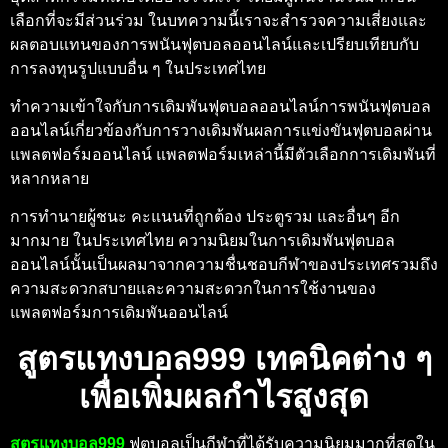
เลือกที่จะมีส่วนร่วม ในบทความนี้เราจะสำรวจความเสี่ยงและ
ผลตอบแทนของการพนันฟุตบอลออนไลน์และเปรียบเทียบกับ
การลงทุนรูปแบบอื่น ๆ ในประเทศไทย
ทำความเข้าใจกับการเดิมพันฟุตบอลออนไลน์การพนันฟุตบอล
ออนไลน์เกี่ยวข้องกับการวางเดิมพันผลการแข่งขันฟุตบอลผ่าน
แพลตฟอร์มออนไลน์ แพลตฟอร์มเหล่านี้มีตัวเลือกการเดิมพันที่
หลากหลาย
การทำนายผู้ชนะ คะแนนที่ถูกต้อง ประตูรวม และอื่นๆ อีก
มากมาย ในประเทศไทย ความนิยมในการเดิมพันฟุตบอล
ออนไลน์นั้นเป็นผลมาจากความชื่นชอบกีฬาของประเทศรวมถึง
ความสะดวกสบายและความสะดวกในการใช้งานของ
แพลตฟอร์มการเดิมพันออนไลน์
สูตรแทงบอล999 เทคนิคต่าง ๆ
เพื่อเพิ่มผลกำไรสูงสุด
สูตรแทงบอล999
ฟุตบอลเป็นกีฬาที่ได้รับความนิยมมากที่สุดใน