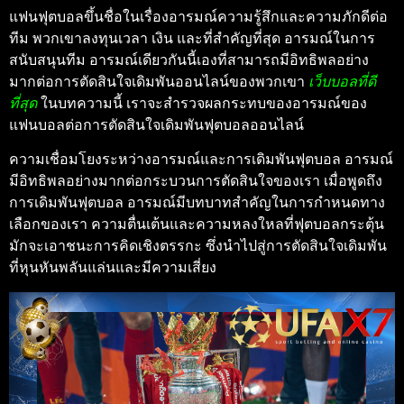
แฟนฟุตบอลขึ้นชื่อในเรื่องอารมณ์ความรู้สึกและความภักดีต่อ
ทีม พวกเขาลงทุนเวลา เงิน และที่สำคัญที่สุด อารมณ์ในการ
สนับสนุนทีม อารมณ์เดียวกันนี้เองที่สามารถมีอิทธิพลอย่าง
มากต่อการตัดสินใจเดิมพันออนไลน์ของพวกเขา
เว็บบอลที่ดี
ที่สุด
ในบทความนี้ เราจะสำรวจผลกระทบของอารมณ์ของ
แฟนบอลต่อการตัดสินใจเดิมพันฟุตบอลออนไลน์
ความเชื่อมโยงระหว่างอารมณ์และการเดิมพันฟุตบอล อารมณ์
มีอิทธิพลอย่างมากต่อกระบวนการตัดสินใจของเรา เมื่อพูดถึง
การเดิมพันฟุตบอล อารมณ์มีบทบาทสำคัญในการกำหนดทาง
เลือกของเรา ความตื่นเต้นและความหลงใหลที่ฟุตบอลกระตุ้น
มักจะเอาชนะการคิดเชิงตรรกะ ซึ่งนำไปสู่การตัดสินใจเดิมพัน
ที่หุนหันพลันแล่นและมีความเสี่ยง