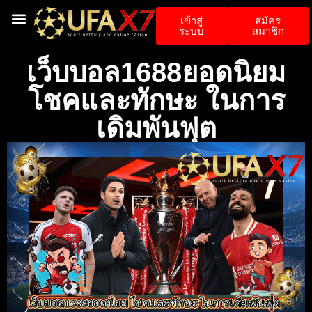
เข้าสู่
สมัคร
ระบบ
สมาชิก
หน้าหลัก
สล็อตทดลอง
ติดต่อเรา
Privacy Policy
เว็บบอล1688ยอดนิยม
โชคและทักษะ ในการ
เดิมพันฟุต