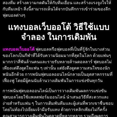
สองทีม สร้างความกดดันให้กับทีมเยือน และสร้างแรงจูงใจให้
กับทีมเหย้า สิ่งนี้สามารถเห็นได้จากบันทึกการเข้าร่วมของลีก
ฟุตบอลต่างๆ
แทงบอลเว็บออโต้ วิธีใช้แบบ
จำลอง ในการเดิมพัน
แทงบอลเว็บออโต้
ฟุตบอลหรือฟุตบอลที่เป็นที่รู้จักในบางส่วน
ของโลกเป็นกีฬาที่ได้รับความนิยมมากที่สุดในโลก ด้วยแฟนๆ
มากกว่าสี่พันล้านคนและรายรับหลายล้านดอลลาร์ ฟุตบอลไม่
เพียงแต่ดึงดูดใจแฟน ๆ เท่านั้น แต่ยังดึงดูดความสนใจของนัก
พนันอีกด้วย การพนันฟุตบอลออนไลน์กลายเป็นอุตสาหกรรมที่
เฟื่องฟู โดยมีผู้คนนับล้านวางเดิมพันในการแข่งขันทุกวัน
การพนันฟุตบอลออนไลน์เป็นการวางเดิมพันผลการแข่งขัน
ฟุตบอลโดยใช้แพลตฟอร์มออนไลน์ นำเสนอวิธีที่สะดวกและ
ง่ายสำหรับแฟน ๆ ในการเดิมพันทีมและผู้เล่นที่พวกเขาชื่นชอบ
โดยไม่ต้องไปเยี่ยมเจ้ามือรับแทง ด้วยการคลิกเพียงไม่กี่ครั้ง
คุณสามารถวางเดิมพันในตลาดที่หลากหลาย รวมถึงผลการ