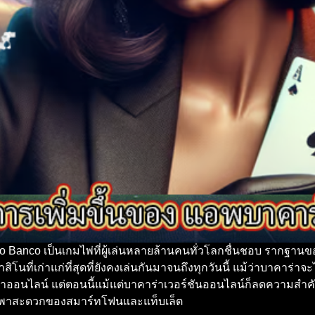
unto Banco เป็นเกมไพ่ที่ผู้เล่นหลายล้านคนทั่วโลกชื่นชอบ รากฐานข
สิโนที่เก่าแก่ที่สุดที่ยังคงเล่นกันมาจนถึงทุกวันนี้ แม้ว่าบาค
าร่าออนไลน์ แต่ตอนนี้แม้แต่บาคาร่าเวอร์ชันออนไลน์ก็ลดความสำ
กพาสะดวกของสมาร์ทโฟนและแท็บเล็ต