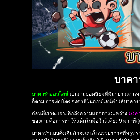
บาคาร
บาคาร่าออนไลน์
เป็นเกมยอดนิยมที่มีมายาวนานหลา
ก็ตาม การเติบโตของคาสิโนออนไลน์ทำให้บาคาร่าได้รั
ก่อนที่เราจะเจาะลึกถึงความแตกต่างระหว่าง
บาคา
ของเกมคือการทำให้แต้มในมือใกล้เคียง 9 มากที่ส
บาคาร่าแบบดั้งเดิมมักจะเล่นในบรรยากาศที่หรูหราแล