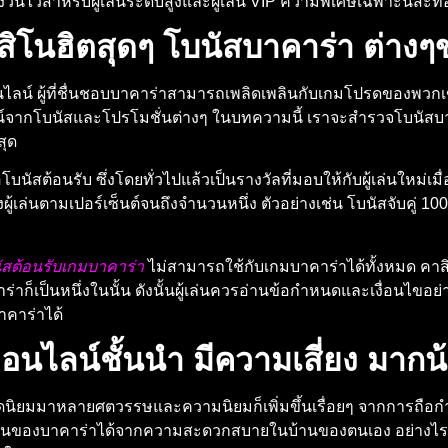
นไว้สำหรับผู้เล่นระดับสูงและผู้เล่น VIP ความพิเศษเฉพาะนี้สะท้อ
ิโนฮิตสุดๆ โบนัสบาคาร่า ต่าง
ลน์ ผู้ที่ชื่นชอบบาคาร่าสามารถเพลิดเพลินกับเกมโปรดของพวก
ชน์จากโบนัสและโปรโมชั่นต่างๆ ในบทความนี้ เราจะสำรวจโบนัสบ
สุด
บนัสต้อนรับ ซึ่งโดยทั่วไปแล้วเป็นรางวัลที่มอบให้กับผู้เล่นใหม่
งผู้เล่นตามเปอร์เซ็นต์จนถึงจำนวนหนึ่ง ตัวอย่างเช่น โบนัสจับคู่ 
ัสต้อนรับเกมบาคาร่า
ไม่สามารถใช้กับเกมบาคาร่าได้ทั้งหมด คาส
็เป็นหนึ่งในนั้น ดังนั้นผู้เล่นควรอ่านข้อกำหนดและเงื่อนไขอย่า
คาร่าได้
อนไลน์ชั้นนำ มีความเสี่ยง มากน้
นิยมมาหลายศตวรรษและความนิยมก็เพิ่มขึ้นเรื่อยๆ จากการถือก
เต้นของบาคาร่าได้จากความสะดวกสบายในบ้านของตนเอง อย่างไรก็ต