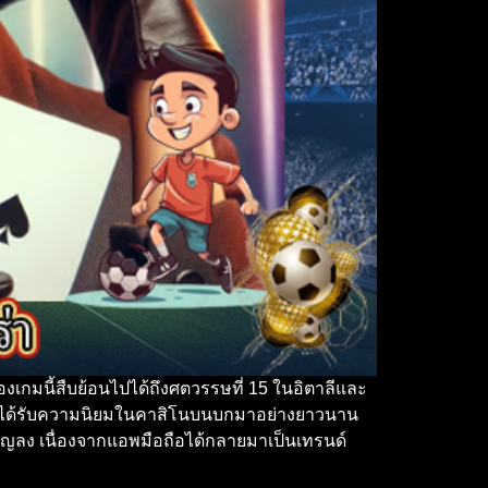
องเกมนี้สืบย้อนไปได้ถึงศตวรรษที่ 15 ในอิตาลีและ
าร่าจะได้รับความนิยมในคาสิโนบนบกมาอย่างยาวนาน
คัญลง เนื่องจากแอพมือถือได้กลายมาเป็นเทรนด์