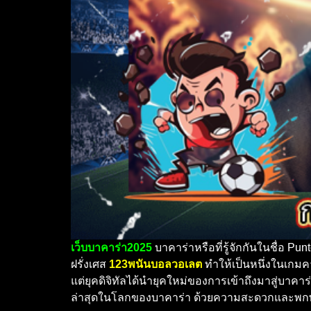
เว็บบาคาร่า2025
บาคาร่าหรือที่รู้จักกันในชื่อ P
ฝรั่งเศส
123พนันบอลวอเลต
ทำให้เป็นหนึ่งในเกมคา
แต่ยุคดิจิทัลได้นำยุคใหม่ของการเข้าถึงมาสู่บาค
ล่าสุดในโลกของบาคาร่า ด้วยความสะดวกและพ