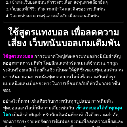
เข้าเล่นเว็บบอลชั้นน สำรวจตัวเลือก ลงทุนทางเลือกอื่นๆ
เว็บบอลที่มีรีวิว ทำความเข้าใจ แนวคิดของการเดิมพัน
วิเคาะห์บอล ความรู้และเคล็ดลับ เพื่อลงเล่นเดิมพัน
ใช้สูตรแทงบอล เพื่อลดความ
เสี่ยง เว็บพนันบอลเกมเดิมพัน
ใช้สูตรแทงบอล
การระบาดใหญ่ส่งผลกระทบอย่างมีนัยสำคัญ
ต่ออุตสาหกรรมกีฬา โดยลีกและทัวร์นาเมนท์จำนวนมากถูก
ระงับหรือยกเลิกโดยสิ้นเชิง เป็นผลให้ผู้ที่ชื่นชอบฟุตบอลจำนวน
มากหันมาเล่นการพนันฟุตบอลออนไลน์เพื่อความบันเทิงรูป
แบบหนึ่งและเป็นช่องทางในการเชื่อมต่อกับกีฬาที่พวกเขาชื่น
ชอบ
อย่างไรก็ตาม เช่นเดียวกับการพนันทุกรูปแบบ การเดิมพัน
ฟุตบอลออนไลน์ก็มีความเสี่ยงเช่นกัน
เข้าแทงบอลได้ทั่วทุกมุม
โลก
เป็นสิ่งสำคัญสำหรับนักเดิมพันที่จะเข้าใจถึงความสำคัญ
ของการกระจายพอร์ตการเดิมพันของตนเพื่อลดความเสี่ยงและ