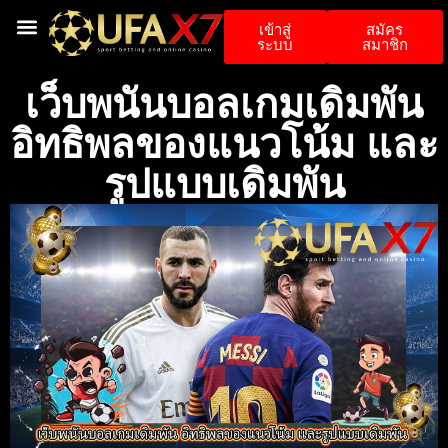
เข้าสู่
สมัคร
ระบบ
สมาชิก
หน้าหลัก
สล็อตทดลอง
ติดต่อเรา
Privacy Policy
เว็บพนันบอลเกมเดิมพัน
อิทธิพลของแนวโน้ม และ
รูปแบบเดิมพัน