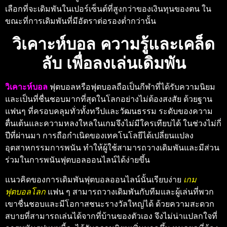
เลือกที่จะเดิมพันในเปอร์เซ็นต์ที่สูงกว่าของเงินทุนของตน ใน
ขณะที่การเดิมพันที่มีอัตราต่อรองต่ำกว่านั้น
วิเคาะห์บอล ความรู้และเคล็ด
ลับ เพื่อลงเล่นเดิมพัน
วิเคาะห์บอล
ฟุตบอลหรือฟุตบอลถือเป็นกีฬาที่ได้รับความนิยม
และเป็นที่ชื่นชอบมากที่สุดในโลกอย่างไม่ต้องสงสัย ด้วยฐาน
แฟนๆ ที่ครอบคลุมทั่วทั้งทวีปและวัฒนธรรม ระดับของความ
ตื่นเต้นและความหลงใหลในเกมจึงไม่มีใครเทียบได้ ในช่วงไม่กี่
ปีที่ผ่านมา การถือกำเนิดของเทคโนโลยีได้เปลี่ยนแปลง
อุตสาหกรรมการพนัน ทำให้ผู้ใช้สามารถวางเดิมพันและมีส่วน
ร่วมในการพนันฟุตบอลออนไลน์ได้ง่ายขึ้น
แนวคิดของการเดิมพันฟุตบอลออนไลน์นั้นเรียบง่าย
เกม
ฟุตบอลโลก
แฟน ๆ สามารถวางเดิมพันกับทีมและผู้เล่นที่พวก
เขาชื่นชอบและมีโอกาสชนะรางวัลใหญ่ได้ ด้วยความสะดวก
สบายที่สามารถเล่นได้จากที่บ้านของตัวเอง จึงไม่น่าแปลกใจที่