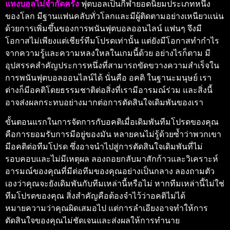
แทงบอลไม่จำกัดครั้ง
ฟุตบอลเป็นกีฬายอดนิยมประเภทหนึ่ง
ของโลก มีฐานแฟนคลับทั่วโลกและมีผู้ติดตามอย่างเหนียวแน่น
ด้วยการเพิ่มขึ้นของการพนันฟุตบอลออนไลน์ แฟนๆ จึงมี
โอกาสไม่เพียงแต่เชียร์ทีมโปรดเท่านั้น แต่ยังมีโอกาสทำกำไร
จากความรู้และความหลงใหลในเกมนี้ด้วย อย่างไรก็ตาม มี
อุปสรรคสำคัญประการหนึ่งที่สามารถขัดขวางความสำเร็จใน
การพนันฟุตบอลออนไลน์ได้ นั่นคือ อคติ ในฐานะมนุษย์ เรา
ต่างก็มีอคติโดยธรรมชาติต่อสิ่งที่เรามีอารมณ์ร่วม และสิ่งนี้
อาจส่งผลกระทบอย่างมากต่อการตัดสินใจเดิมพันของเรา
ขั้นตอนแรกในการจัดการกับอคติเมื่อเดิมพันทีมโปรดของคุณ
คือการยอมรับการมีอยู่ของมัน หลายคนไม่รู้ด้วยซ้ำว่าพวกเขา
มีอคติต่อทีมโปรด ซึ่งอาจนำไปสู่การตัดสินใจเดิมพันที่ไม่
รอบคอบและไม่มีเหตุผล ลองถอยกลับมาสักก้าวและวิเคราะห์
อารมณ์ของคุณที่มีต่อทีมของคุณอย่างเป็นกลาง ลองถามตัว
เองว่าคุณจะยังเดิมพันกับทีมเหล่านี้หรือไม่ หากทีมเหล่านี้ไม่ใช่
ทีมโปรดของคุณ สิ่งสำคัญคือต้องจำไว้ว่าอคติไม่ได้
หมายความว่าคุณผิดเสมอไป แต่การลำเอียงอาจทำให้การ
ตัดสินใจของคุณไม่ชัดเจนและส่งผลให้การทำนาย