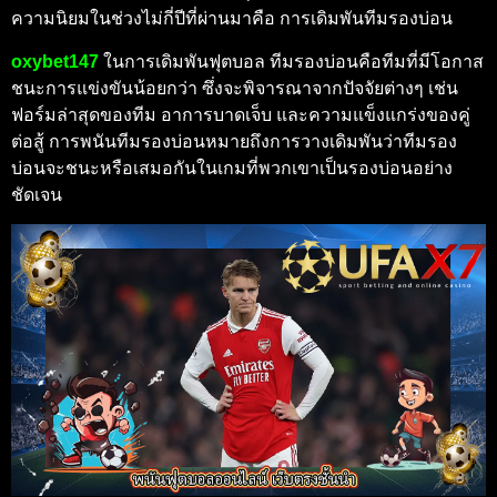
ความนิยมในช่วงไม่กี่ปีที่ผ่านมาคือ การเดิมพันทีมรองบ่อน
oxybet147
ในการเดิมพันฟุตบอล ทีมรองบ่อนคือทีมที่มีโอกาส
ชนะการแข่งขันน้อยกว่า ซึ่งจะพิจารณาจากปัจจัยต่างๆ เช่น
ฟอร์มล่าสุดของทีม อาการบาดเจ็บ และความแข็งแกร่งของคู่
ต่อสู้ การพนันทีมรองบ่อนหมายถึงการวางเดิมพันว่าทีมรอง
บ่อนจะชนะหรือเสมอกันในเกมที่พวกเขาเป็นรองบ่อนอย่าง
ชัดเจน