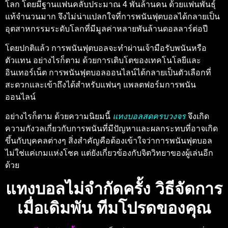
โลก โดยมีฐานแฟนคลับประมาณ 4 พันล้านคน ด้วยแฟนพันธุ์
แท้จำนวนมาก จึงไม่น่าแปลกใจที่การพนันฟุตบอลได้กลายเป็น
อุตสาหกรรมระดับโลกที่มีมูลค่าหลายพันล้านดอลลาร์ต่อปี
โดยปกติแล้ว การพนันฟุตบอลจะทำผ่านเจ้ามือรับพนันหรือ
ตัวแทน อย่างไรก็ตาม ด้วยการเติบโตของเทคโนโลยีและ
อินเทอร์เน็ต การพนันฟุตบอลออนไลน์ได้กลายเป็นตัวเลือกที่
สะดวกและเข้าถึงได้สำหรับแฟนๆ แพลตฟอร์มการพนัน
ออนไลน์
อย่างไรก็ตาม ด้วยความนิยมนี้
แทงบอลสดครบวงจร
จึงเกิด
ความกังวลเกี่ยวกับการพนันที่มีปัญหาและผลกระทบที่อาจเกิด
ขึ้นกับบุคคลต่างๆ สิ่งสำคัญคือต้องเข้าใจว่าการพนันฟุตบอล
ไม่ใช่แค่เกมแห่งโชค แต่ยังเกี่ยวข้องกับจิตวิทยาของผู้เล่นอีก
ด้วย
แทงบอลไม่จำกัดครั้ง วิธีจัดการ
เมื่อเดิมพัน ทีมโปรดของคุณ