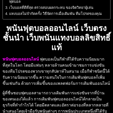
ฟุตบอล
เว็บบอลที่ดีที่สุด ตรวจสอบผลกระทบ ของจิตวิทยาผู้เล่น
แทงบอลไม่จำกัดครั้ง วิธีจัดการเมื่อเดิมพัน ทีมโปรดของคุณ
พนันฟุตบอลออนไลน์ เว็บตรง
ชั้นนำ เว็บพนันแทงบอลลิขสิทธิ์
แท้
พนันฟุตบอลออนไลน์
ฟุตบอลเป็นกีฬาที่ได้รับความนิยมมาก
ที่สุดในโลก โดยมีแฟนๆ หลายล้านคนเข้ามาชมการแข่งขัน
ของทีมโปรดของพวกเขาทุกสัปดาห์ในสนาม เมื่อกีฬาชนิดนี้ได้
รับความนิยมมากขึ้น ความสนใจในการเดิมพันฟุตบอลก็เพิ่ม
ขึ้นเช่นกัน ด้วยการเพิ่มขึ้นของแพลตฟอร์มการเดิมพันออนไลน์
ผู้ที่ชื่นชอบฟุตบอลสามารถวางเดิมพันการแข่งขันจากที่บ้าน
ของตนเองได้แล้ว การเดิมพันฟุตบอลออนไลน์ได้กลายเป็น
ธุรกิจที่ทำกำไรได้ โดยมีตลาดและอัตราต่อรองที่หลากหลายที่
นำเสนอโดยเจ้ามือรับพนันต่างๆ การพนันประเภทหนึ่งที่ได้รับ