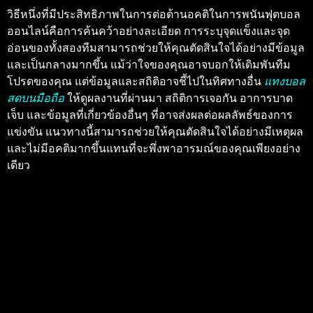
วิธีหนึ่งที่มีประสิทธิภาพในการต่อต้านอคติในการพนันฟุตบอล
ออนไลน์คือการค้นคว้าอย่างละเอียด การระบุจุดแข็งและจุด
อ่อนของทั้งสองทีมสามารถช่วยให้คุณตัดสินใจได้อย่างมีข้อมูล
และเป็นกลางมากขึ้น แม้ว่าใจของคุณอาจบอกให้เดิมพันทีม
โปรดของคุณ แต่ข้อมูลและสถิติอาจชี้ไปในทิศทางอื่น
แทงบอล
สดบนมือถือ
ให้ดูผลงานที่ผ่านมา สถิติการเจอกัน อาการบาด
เจ็บ และข้อมูลที่เกี่ยวข้องอื่นๆ ที่อาจส่งผลต่อผลลัพธ์ของการ
แข่งขัน แนวทางนี้สามารถช่วยให้คุณตัดสินใจได้อย่างมีเหตุผล
และไม่มีอคติมากขึ้นแทนที่จะพึ่งพาอารมณ์ของคุณเพียงอย่าง
เดียว