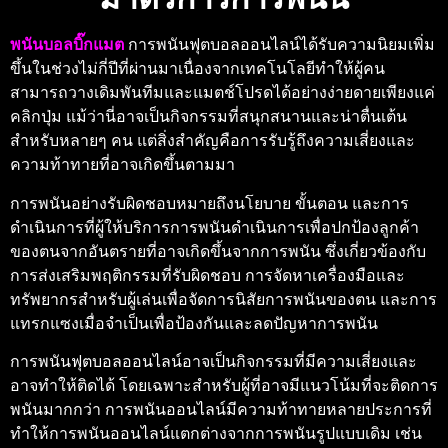
พนันบอลบิ๊กแมต
การพนันฟุตบอลออนไลน์ได้รับความนิยมเพิ่ม
ขึ้นในช่วงไม่กี่ปีที่ผ่านมาเนื่องจากเทคโนโลยีทำให้ผู้คน
สามารถวางเดิมพันทีมและแมตช์โปรดได้อย่างง่ายดายเพียงแค่
คลิกปุ่ม แม้ว่านี่อาจเป็นกิจกรรมที่สนุกสนานและน่าตื่นเต้น
สำหรับหลายๆ คน แต่สิ่งสำคัญคือการรับรู้ถึงความเสี่ยงและ
ความท้าทายที่อาจเกิดขึ้นตามมา
การพนันอย่างรับผิดชอบหมายถึงนโยบาย ขั้นตอน และการ
ดำเนินการที่ผู้ให้บริการการพนันดำเนินการเพื่อปกป้องลูกค้า
ของตนจากอันตรายที่อาจเกิดขึ้นจากการพนัน ซึ่งเกี่ยวข้องกับ
การส่งเสริมพฤติกรรมที่รับผิดชอบ การจัดหาเครื่องมือและ
ทรัพยากรสำหรับผู้เล่นเพื่อจัดการนิสัยการพนันของตน และการ
แทรกแซงเมื่อจำเป็นเพื่อป้องกันและลดปัญหาการพนัน
การพนันฟุตบอลออนไลน์อาจเป็นกิจกรรมที่มีความเสี่ยงและ
อาจทำให้ติดได้ โดยเฉพาะสำหรับผู้ที่อาจมีแนวโน้มที่จะติดการ
พนันมากกว่า การพนันออนไลน์มีความท้าทายหลายประการที่
ทำให้การพนันออนไลน์แตกต่างจากการพนันรูปแบบเดิม เช่น