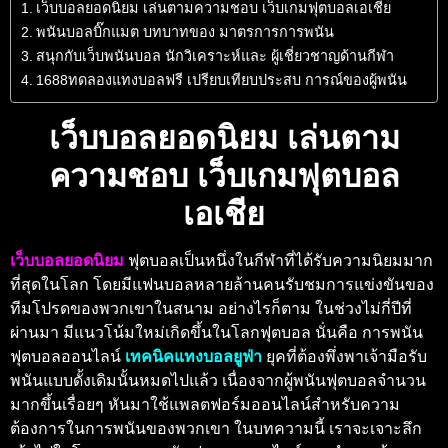
เว็บบอลยอดนิยม เล่นตามความชอบ เว็บเกมฟุตบอลเอเชีย
พนันบอลบิ๊กแมต บทบาทของ มาตรการการพนัน
สนุกกับเว็บพนันบอล นักวิเคราะห์และ ผู้เชี่ยวชาญด้านกีฬา
1688ทดลองแทงบอลฟรี เปรียบเทียบประสบ การณ์ของผู้พนัน
เว็บบอลยอดนิยม เล่นตาม
ความชอบ เว็บเกมฟุตบอล
เอเชีย
เว็บบอลยอดนิยม
ฟุตบอลเป็นหนึ่งในกีฬาที่ได้รับความนิยมมาก
ที่สุดในโลก โดยมีแฟนบอลหลายล้านคนรับชมการแข่งขันของ
ทีมโปรดของพวกเขาในสนาม อย่างไรก็ตาม ในช่วงไม่กี่ปีที่
ผ่านมา มีแนวโน้มใหม่เกิดขึ้นในโลกฟุตบอล นั่นคือ การพนัน
ฟุตบอลออนไลน์
เทคนิคแทงบอลยูฟ่า
ยุคที่ต้องพึ่งพาเจ้ามือรับ
พนันแบบดั้งเดิมนั้นหมดไปแล้ว เนื่องจากผู้พนันฟุตบอลจำนวน
มากขึ้นเรื่อยๆ หันมาใช้แพลตฟอร์มออนไลน์สำหรับความ
ต้องการในการพนันของพวกเขา ในบทความนี้ เราจะเจาะลึก