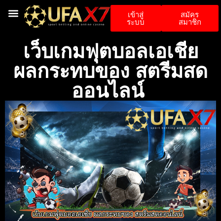
เข้าสู่
สมัคร
ระบบ
สมาชิก
หน้าหลัก
สล็อตทดลอง
ติดต่อเรา
Privacy Policy
เว็บเกมฟุตบอลเอเชีย
ผลกระทบของ สตรีมสด
ออนไลน์