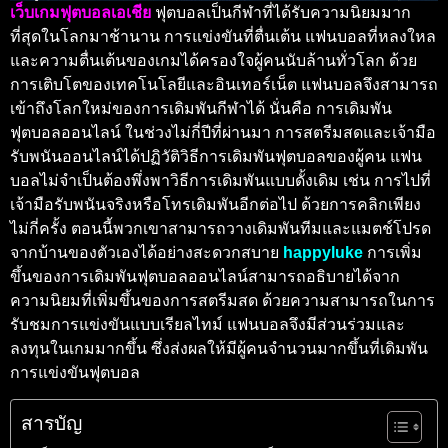
เว็บเกมฟุตบอลเอเชีย
ฟุตบอลเป็นกีฬาที่ได้รับความนิยมมาก
ที่สุดในโลกมาช้านาน การแข่งขันที่ตื่นเต้น แฟนบอลที่หลงใหล
และความตื่นเต้นของเกมได้ครองใจผู้คนนับล้านทั่วโลก ด้วย
การเติบโตของเทคโนโลยีและอินเทอร์เน็ต แฟนบอลจึงสามารถ
เข้าถึงโลกใหม่ของการเดิมพันกีฬาได้ นั่นคือ การเดิมพัน
ฟุตบอลออนไลน์ ในช่วงไม่กี่ปีที่ผ่านมา การสตรีมสดและเจ้ามือ
รับพนันออนไลน์ได้ปฏิวัติวิธีการเดิมพันฟุตบอลของผู้คน แฟน
บอลไม่จำเป็นต้องพึ่งพาวิธีการเดิมพันแบบดั้งเดิม เช่น การไปที่
เจ้ามือรับพนันจริงหรือโทรเดิมพันอีกต่อไป ด้วยการคลิกเพียง
ไม่กี่ครั้ง ตอนนี้พวกเขาสามารถวางเดิมพันทีมและแมตช์โปรด
จากบ้านของตัวเองได้อย่างสะดวกสบาย
happyluke
การเพิ่ม
ขึ้นของการเดิมพันฟุตบอลออนไลน์สามารถอธิบายได้จาก
ความนิยมที่เพิ่มขึ้นของการสตรีมสด ด้วยความสามารถในการ
รับชมการแข่งขันแบบเรียลไทม์ แฟนบอลจึงมีส่วนร่วมและ
ลงทุนในเกมมากขึ้น ซึ่งส่งผลให้มีผู้คนจำนวนมากขึ้นที่เดิมพัน
การแข่งขันฟุตบอล
สารบัญ