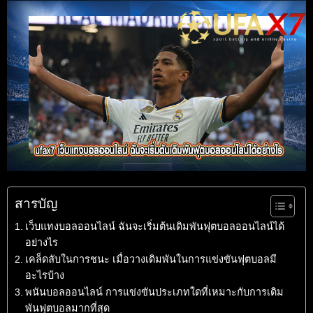
สารบัญ
เว็บแทงบอลออนไลน์ ฉันจะเริ่มต้นเดิมพันฟุตบอลออนไลน์ได้
อย่างไร
เคล็ดลับในการชนะ เมื่อวางเดิมพันในการแข่งขันฟุตบอลมี
อะไรบ้าง
พนันบอลออนไลน์ การแข่งขันประเภทใดที่เหมาะกับการเดิม
พันฟุตบอลมากที่สุด