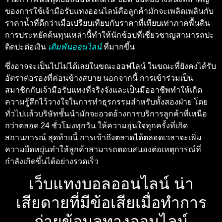
ของการใช้เจ้ามือรับแทงออนไลน์คือลูกค้ามักจะเพลิดเพลินกับ
ราคาน้ำที่ดีกว่าเมื่อเปรียบเทียบกับราคาที่เทียบเท่าภาคพื้นดิน
การประหยัดต้นทุนเหล่านี้ทำให้นักช้อปที่เชี่ยวชาญสามารถปะ
ติดปะต่อเงิน
เดิมพันออนไลน์
ที่มากขึ้น
ซึ่งอาจจะเป็นไปไม่ได้เลยในขณะออฟไลน์ ในขณะที่ยังคงได้รับ
อัตราต่อรองที่ค่อนข้างสบาย นอกจากนี้ การเข้าร่วมเป็น
สมาชิกกับเจ้ามือรับแทงที่จริงจังและเป็นมืออาชีพทำให้เกิด
ความรู้สึกไว้วางใจในการทำธุรกรรมสำหรับทั้งสองฝ่าย โดย
ทั่วไปแล้วบริษัทชั้นนำมักจะอวดอ้างการบริการลูกค้าที่เหนือ
กว่าตลอด 24 ชั่วโมงทุกวัน ให้ความอุ่นใจทุกครั้งที่เกิด
สถานการณ์ สุดท้ายนี้ การเข้าถึงตลาดได้ตลอดเวลาจะเพิ่ม
ความยืดหยุ่นทำให้ลูกค้าสามารถตอบสนองต่อเหตุการณ์ที่
กำลังเกิดขึ้นได้อย่างรวดเร็ว
เว็บแทงบอลออนไลน์ น่า
เสียดายที่มีข้อเสียเมื่อทำการ
ถ่ายข้อมูลทางออนไลน์