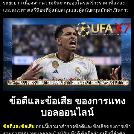
ระยะยาว เนื่องจากความผันผวนของโครงสร้างราคาที่ลดลง
และแนวทางเสรีนิยมที่ผู้สนับสนุนและผู้สนับสนุนมักดำเนินการ
ข้อดีและข้อเสีย ของการแทง
บอลออนไลน์
ข้อดีและข้อเสีย
ตอนนี้เรามาสำรวจข้อดีและข้อเสียของการเข้า
ร่วมการพนันฟุตบอลออนไลน์กัน ข้อดี ข้อดีอย่างหนึ่งที่สำคัญ