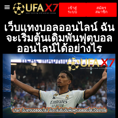
เข้าสู่
สมัคร
ระบบ
สมาชิก
หน้าหลัก
สล็อตทดลอง
ติดต่อเรา
Privacy Policy
เว็บแทงบอลออนไลน์ ฉัน
จะเริ่มต้นเดิมพันฟุตบอล
ออนไลน์ได้อย่างไร