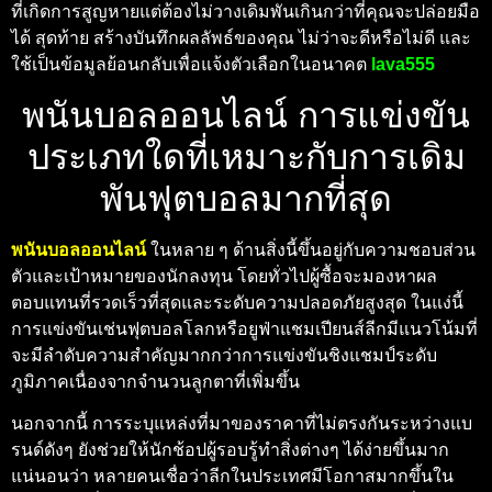
ที่เกิดการสูญหายแต่ต้องไม่วางเดิมพันเกินกว่าที่คุณจะปล่อยมือ
ได้ สุดท้าย สร้างบันทึกผลลัพธ์ของคุณ ไม่ว่าจะดีหรือไม่ดี และ
ใช้เป็นข้อมูลย้อนกลับเพื่อแจ้งตัวเลือกในอนาคต
lava555
พนันบอลออนไลน์ การแข่งขัน
ประเภทใดที่เหมาะกับการเดิม
พันฟุตบอลมากที่สุด
พนันบอลออนไลน์
ในหลาย ๆ ด้านสิ่งนี้ขึ้นอยู่กับความชอบส่วน
ตัวและเป้าหมายของนักลงทุน โดยทั่วไปผู้ซื้อจะมองหาผล
ตอบแทนที่รวดเร็วที่สุดและระดับความปลอดภัยสูงสุด ในแง่นี้
การแข่งขันเช่นฟุตบอลโลกหรือยูฟ่าแชมเปียนส์ลีกมีแนวโน้มที่
จะมีลำดับความสำคัญมากกว่าการแข่งขันชิงแชมป์ระดับ
ภูมิภาคเนื่องจากจำนวนลูกตาที่เพิ่มขึ้น
นอกจากนี้ การระบุแหล่งที่มาของราคาที่ไม่ตรงกันระหว่างแบ
รนด์ดังๆ ยังช่วยให้นักช้อปผู้รอบรู้ทำสิ่งต่างๆ ได้ง่ายขึ้นมาก
แน่นอนว่า หลายคนเชื่อว่าลีกในประเทศมีโอกาสมากขึ้นใน