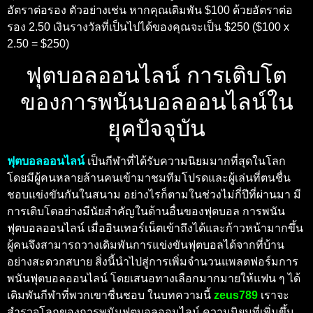
อัตราต่อรอง ตัวอย่างเช่น หากคุณเดิมพัน $100 ด้วยอัตราต่อ
รอง 2.50 เงินรางวัลที่เป็นไปได้ของคุณจะเป็น $250 ($100 x
2.50 = $250)
ฟุตบอลออนไลน์ การเติบโต
ของการพนันบอลออนไลน์ใน
ยุคปัจจุบัน
ฟุตบอลออนไลน์
เป็นกีฬาที่ได้รับความนิยมมากที่สุดในโลก
โดยมีผู้คนหลายล้านคนเข้ามาชมทีมโปรดและผู้เล่นที่ตนชื่น
ชอบแข่งขันกันในสนาม อย่างไรก็ตามในช่วงไม่กี่ปีที่ผ่านมา มี
การเติบโตอย่างมีนัยสำคัญในด้านอื่นของฟุตบอล การพนัน
ฟุตบอลออนไลน์ เมื่ออินเทอร์เน็ตเข้าถึงได้และก้าวหน้ามากขึ้น
ผู้คนจึงสามารถวางเดิมพันการแข่งขันฟุตบอลได้จากที่บ้าน
อย่างสะดวกสบาย สิ่งนี้นำไปสู่การเพิ่มจำนวนแพลตฟอร์มการ
พนันฟุตบอลออนไลน์ โดยเสนอทางเลือกมากมายให้แฟน ๆ ได้
เดิมพันกีฬาที่พวกเขาชื่นชอบ ในบทความนี้
zeus789
เราจะ
สำรวจโลกของการพนันฟุตบอลออนไลน์ ความนิยมที่เพิ่มขึ้น