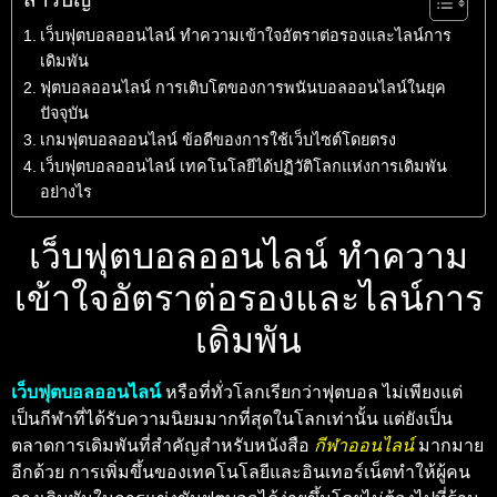
เว็บฟุตบอลออนไลน์ ทำความเข้าใจอัตราต่อรองและไลน์การ
เดิมพัน
ฟุตบอลออนไลน์ การเติบโตของการพนันบอลออนไลน์ในยุค
ปัจจุบัน
เกมฟุตบอลออนไลน์ ข้อดีของการใช้เว็บไซต์โดยตรง
เว็บฟุตบอลออนไลน์ เทคโนโลยีได้ปฏิวัติโลกแห่งการเดิมพัน
อย่างไร
เว็บฟุตบอลออนไลน์ ทำความ
เข้าใจอัตราต่อรองและไลน์การ
เดิมพัน
เว็บฟุตบอลออนไลน์
หรือที่ทั่วโลกเรียกว่าฟุตบอล ไม่เพียงแต่
เป็นกีฬาที่ได้รับความนิยมมากที่สุดในโลกเท่านั้น แต่ยังเป็น
ตลาดการเดิมพันที่สำคัญสำหรับหนังสือ
กีฬาออนไลน์
มากมาย
อีกด้วย การเพิ่มขึ้นของเทคโนโลยีและอินเทอร์เน็ตทำให้ผู้คน