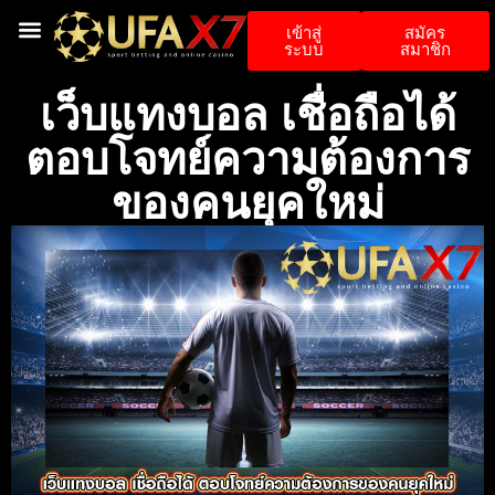
เข้าสู่
สมัคร
ระบบ
สมาชิก
หน้าหลัก
สล็อตทดลอง
ติดต่อเรา
Privacy Policy
เว็บแทงบอล เชื่อถือได้
ตอบโจทย์ความต้องการ
ของคนยุคใหม่