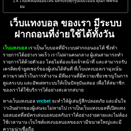
เว็บแทงบอลออนไลน์ มีครบจบทุกรูปแบบไม่อั้น คุณภาพพรีเมี่
ยม
เว็บแทงบอล ของเรา มีระบบ
ฝากถอนที่ง่ายใช้ได้ทั้งวัน
เว็บแทงบอล
เราเป็นเว็บบอลที่มีระบบฝากถอนออโต้ ซึ่งทำ
รายการได้อย่างรวดเร็ว เราไม่ผ่านคนกลาง ผู้เล่นสามารถทำ
รายการได้ด้วยตัวเอง โดยไม่ต้องแจ้งเจ้าหน้าที่ และสามารถรับ
เครดิตเข้ายูสเซอร์ของผู้เล่นได้ทันที ที่เว็บแทงบอลเรามุ่งเน้น
ความรวดเร็วในการทำงาน มีทีมงานที่มีความเชี่ยวชาญในการ
ดูแลระบบ และอัพเดทระบบให้เป็นปัจจุบันเสมอ เพื่อให้สมาชิก
ของเราได้ใช้บริการได้อย่างสะดวกสบาย
ทางเว็บแทงบอล
vrcbet
จะทำให้ผู้เล่นรู้สึกปลอดภัย และมั่นใจ
ว่าเงินฝากของผู้เล่นจะไม่หายไป เราเป็นเว็บแทงบอลที่เปิดแทง
บอลบอลที่สมัครเล่นบอลบอลกับเราได้อย่างง่ายดายและไม่ต้อง
ใช้เวลานาน เว็บไซต์แทงบอลบอลของเรามีขนาดใหญ่และมี
ความน่าเชื่อถือ