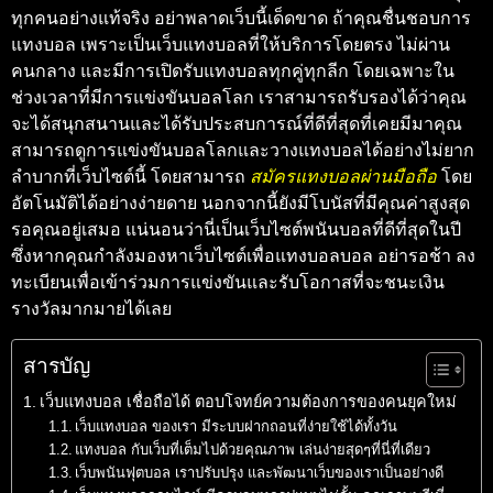
ทุกคนอย่างแท้จริง อย่าพลาดเว็บนี้เด็ดขาด ถ้าคุณชื่นชอบการ
แทงบอล เพราะเป็นเว็บแทงบอลที่ให้บริการโดยตรง ไม่ผ่าน
คนกลาง และมีการเปิดรับแทงบอลทุกคู่ทุกลีก โดยเฉพาะใน
ช่วงเวลาที่มีการแข่งขันบอลโลก เราสามารถรับรองได้ว่าคุณ
จะได้สนุกสนานและได้รับประสบการณ์ที่ดีที่สุดที่เคยมีมาคุณ
สามารถดูการแข่งขันบอลโลกและวางแทงบอลได้อย่างไม่ยาก
ลำบากที่เว็บไซต์นี้ โดยสามารถ
สมัครแทงบอลผ่านมือถือ
โดย
อัตโนมัติได้อย่างง่ายดาย นอกจากนี้ยังมีโบนัสที่มีคุณค่าสูงสุด
รอคุณอยู่เสมอ แน่นอนว่านี่เป็นเว็บไซต์พนันบอลที่ดีที่สุดในปี
ซึ่งหากคุณกำลังมองหาเว็บไซต์เพื่อแทงบอลบอล อย่ารอช้า ลง
ทะเบียนเพื่อเข้าร่วมการแข่งขันและรับโอกาสที่จะชนะเงิน
รางวัลมากมายได้เลย
สารบัญ
เว็บแทงบอล เชื่อถือได้ ตอบโจทย์ความต้องการของคนยุคใหม่
เว็บแทงบอล ของเรา มีระบบฝากถอนที่ง่ายใช้ได้ทั้งวัน
แทงบอล กับเว็บที่เต็มไปด้วยคุณภาพ เล่นง่ายสุดๆที่นี่ที่เดียว
เว็บพนันฟุตบอล เราปรับปรุง และพัฒนาเว็บของเราเป็นอย่างดี