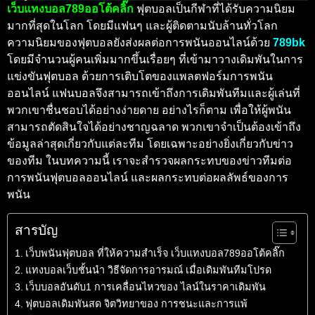
เว็บแทงบอล789ออโต้คลิ๊ก
ฟุตบอลเป็นกีฬาที่ได้รับความนิยม
มากที่สุดในโลก โดยมีแฟนๆ และผู้ติดตามนับล้านทั่วโลก
ความนิยมของฟุตบอลยังส่งผลต่อการพนันออนไลน์ด้วย
789bk
โดยมีจำนวนผู้คนเพิ่มมากขึ้นเรื่อยๆ ที่เข้ามาวางเดิมพันในการ
แข่งขันฟุตบอล ด้วยการเติบโตของแพลตฟอร์มการพนัน
ออนไลน์ แฟนบอลจึงสามารถเข้าถึงการเดิมพันทีมและผู้เล่นที่
พวกเขาชื่นชอบได้อย่างง่ายดาย อย่างไรก็ตาม เพื่อให้ผู้พนัน
สามารถตัดสินใจได้อย่างชาญฉลาด พวกเขาจำเป็นต้องเข้าถึง
ข้อมูลล่าสุดเกี่ยวกับแต่ละทีม โดยเฉพาะอย่างยิ่งเกี่ยวกับข่าว
ของทีม ในบทความนี้ เราจะสำรวจผลกระทบของข่าวทีมต่อ
การพนันฟุตบอลออนไลน์ และผลกระทบต่อผลลัพธ์ของการ
พนัน
สารบัญ
เว็บพนันฟุตบอล ที่ให้ความสำเร็จ เว็บแทงบอล789ออโต้คลิ๊ก
แทงบอลเว็บชั้นนำ วิธีจัดการอารมณ์ เมื่อเดิมพันทีมโปรด
เว็บบอลอันดับ1 การเคลื่อนไหวของ ไลน์ในราคาเดิมพัน
ฟุตบอลเดิมพันสด จิตวิทยาของ การชนะและการแพ้