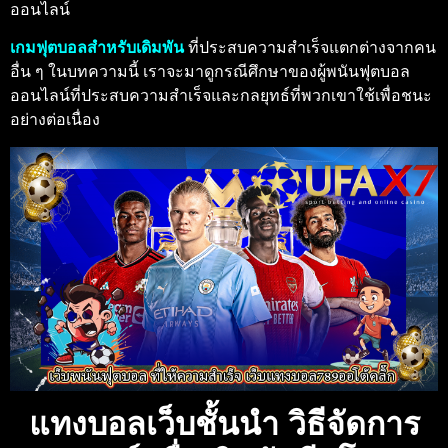
ออนไลน์
เกมฟุตบอลสำหรับเดิมพัน
ที่ประสบความสำเร็จแตกต่างจากคน
อื่น ๆ ในบทความนี้ เราจะมาดูกรณีศึกษาของผู้พนันฟุตบอล
ออนไลน์ที่ประสบความสำเร็จและกลยุทธ์ที่พวกเขาใช้เพื่อชนะ
อย่างต่อเนื่อง
แทงบอลเว็บชั้นนำ วิธีจัดการ