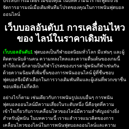
ประสบการณ์โดยรวมของคุณ ในบทความนี้ เราจะพูดถึงวิธี
จัดการอารมณ์เมื่อเดิมพันทีมโปรดของคุณในการพนันฟุตบอล
ออนไลน์
เว็บบอลอันดับ1 การเคลื่อนไหว
ของ ไลน์ในราคาเดิมพัน
เว็บบอลอันดับ1
ฟุตบอลเป็นกีฬายอดนิยมทั่วโลก มีแฟนๆ และผู้
ติดตามนับล้านคน ความหลงใหลและความตื่นเต้นของเกมนี้
ทำให้เกมนี้กลายเป็นกีฬาโปรดของบรรดาผู้พนันกีฬาเช่นกัน
ด้วยความนิยมที่เพิ่มขึ้นของการพนันออนไลน์ ผู้ที่ชื่นชอบ
ฟุตบอลจึงมีตัวเลือกในการวางเดิมพันทีมและผู้เล่นที่พวกเขาชื่น
ชอบเพียงไม่กี่คลิก
อย่างไรก็ตาม เช่นเดียวกับการพนันรูปแบบอื่นๆ การพนัน
ฟุตบอลออนไลน์มีความเสี่ยงในระดับหนึ่ง นี่คือจุดที่ความ
เข้าใจเกี่ยวกับการเคลื่อนไหวของไลน์มีความสำคัญอย่างยิ่ง
สำหรับผู้พนัน ในบทความนี้ เราจะสำรวจแนวคิดของการ
เคลื่อนไหวของไลน์ในการพนันฟุตบอลออนไลน์และความ