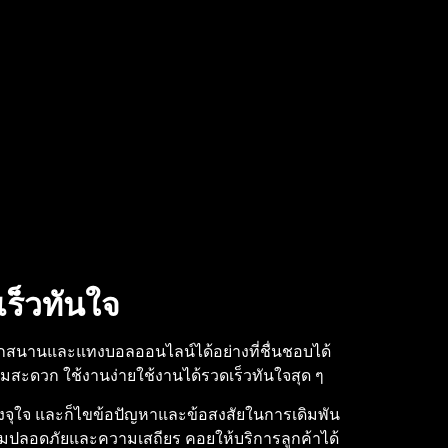
เร็วทันใจ
มสนุกสนานและแทงบอลออนไลน์ได้อย่างที่ชื่นชอบได้
ามสะดวก ใช้งานง่ายใช้งานได้รวดเร็วทันใจสุด ๆ
ย่างจุใจ และก็ไขข้อปัญหาและข้อสงสัยในการเดิมพัน
มีความปลอดภัยและความเสถียร คอยให้บริการลูกค้าได้