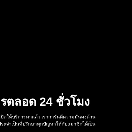
รตลอด 24 ชั่วโมง
เปิดให้บริการมาแล้ว เราการันตีความมั่นคงด้าน
จำเป็นที่ปรึกษาทุกปัญหาให้กับสมาชิกได้เป็น