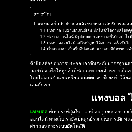
สารบัญ
แทงบอลชั้นนำ ฝากถอนด้วยระบบออโต้บริการตลอด 
แทงบอล ไม่ผ่านเอเย่นต์เล่นเมื่อไหร่ก็ได้ตามสไตล์ค
ฟุตบอลออนไลน์ มีรูปแบบการแทงบอลที่ได้ผลกำไรที่สู
แทงบอลออนไลน์ แก้ไขปัญหาได้อย่างรวดเร็วทันใจ
เว็บแทงบอล เป็นเว็บที่ปลอดภัยมากและมีอัตราการจ่าย
ซึ่งยึดหลักของการประกอบอาชีพระดับมาตรฐานสา
บกพร่อง เพื่อให้ลูกค้าที่ชอบแทงบอลทั้งหลายเกิด
โดยไม่ผ่านตัวแทนหรือเอเย่นต์ต่างๆ ซึ่งจะทำให้สมา
เล่นกับเรา
แทงบอล ไม
แทงบอล
ที่มาแรงที่สุดในเวลานี้ จนถูกยกย่องจากเว
ออนไลน์ ทางเว็บเรายังเป็นศูนย์รวมเว็บการเดิมพัน
ฝากถอนด้วยระบบอัตโนมัติ