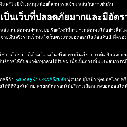
อนเงินฟรีไม่มีขั้น คนทุนน้อยก็สามารถเข้ามาเล่นกับเราเช่นกัน
ป็นเว็บที่ปลอดภัยมากและมีอัตรา
ลือกเล่นเกมเดิมพันผ่านระบบเรียลไทม์ที่สามารถเดิมพันได้อย่างลื่
พ จ่ายเงินจริงรวดเร็วทันใจเว็บตรงแทงบอลออนไลน์อันดับ 1 ที่ค
งานได้อย่างดีเยี่ยม โอนเงินฟรีจบครบในเรื่องการเดิมพันแทงบอลออน
ว้บริการให้กับสมาชิกทุกคนได้รับชม เพื่อเป็นการเพิ่มประสบการณ์ใ
ดสลีก้า
ฟุตบอลยูฟ่า แชมป์เปียนลีก
ฟุตบอล ยูโรป้า ฟุตบอลโลก หร
ลได้ที่ดีที่สุดในไทย ค่ายหลักพร้อมให้บริการเลือกแทงบอลออนไลน