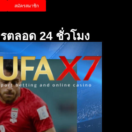
บ
สมัครสมาชิก
รตลอด 24 ชั่วโมง