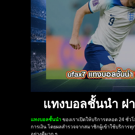
แทงบอลชั้นนำ ฝา
แทงบอลชั้นนำ
ของเราเปิดให้บริการตลอด 24 ชั
การเงิน โดยผลสำรวจจากสมาชิกผู้เข้าใช้บริการท
อย่างดีมาก ๆ