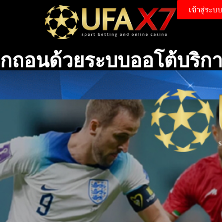
เข้าสู่ระบ
กถอนด้วยระบบออโต้บริกา