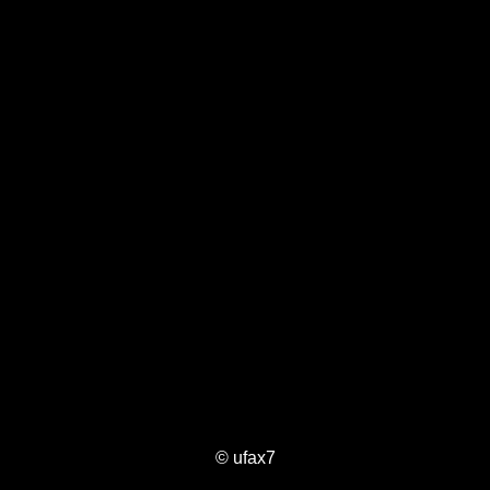
© ufax7