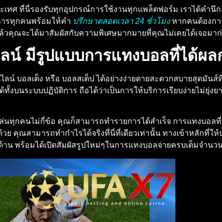
ในประเทศ ที่นี่รองรับทุกอุปกรณ์การใช้งานทุกแพล็ตฟอร์ม เราได้ค
การทุกคนพร้อมให้คำ
ปรึกษาตลอดเวลา 24 ชั่วโมง
หากคนต้องการเว
รา แล้วคุณจะได้มาสัมผัสกับความพิเศษมากมายที่คุณไม่เคยได้เจอม
์ มีรูปแบบการแทงบอลที่ได้ผลกำไ
์ บอลเต็ง หรือ บอลสเต็ป ได้อย่างง่ายดายสะดวกสบายสุดมันส์ที
งบนระบบปฏิบัติการ ถือได้ว่าเป็นการให้บริการเรียบง่ายไม่ยุ่งย
ู้เล่นทุกคนไม่กี่ข้อ คุณก็สามารถทำรายการได้สำเร็จ การแทงบอลที
้วย คุณสามารถทำกำไรได้จริงที่นี่ที่เดียวเท่านั้น ทางเข้าหลักที่
ด้าน พร้อมได้เปิดสัมผัสรูปใหม่ๆในการแทงบอลจ่ายครบเต็มจำนว