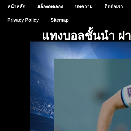
หน้าหลัก
สล็อตทดลอง
บทความ
ติดต่อเรา
Privacy Policy
Sitemap
แทงบอลชั้นนำ ฝา