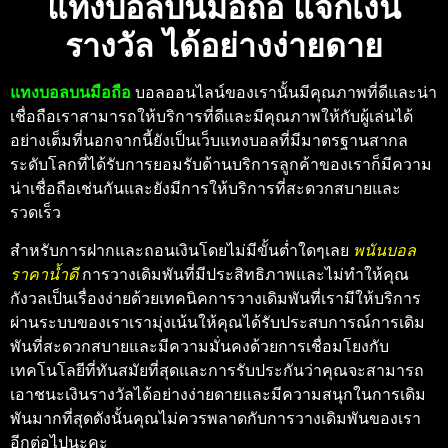
แทงบอลบนมือถือ แจกเงิน
รางวัล ได้อย่างง่ายดาย
แทงบอลบนมือถือ
บอลออนไลน์ของเรานั้นมีคุณภาพที่ดีและน่า
เชื่อถือเราสามารถให้บริการที่ดีและมีคุณภาพให้กับผู้เล่นได้
อย่างเต็มที่นอกจากนี้ยังเป็นเว็บแทงบอลที่มีมาตรฐานสากล
ระดับโลกที่ได้รับการยอมรับด้านบริการลูกค้าของเราก็มีความ
น่าเชื่อถือเช่นกันและยังมีการให้บริการที่สะดวกสบายและ
รวดเร็ว
สำหรับการฝากและถอนเงินโดยไม่มีขั้นต่ำใดๆเลย
พนันบอล
ราคาน้ำดี
การวางเดิมพันที่มีประสิทธิภาพและไม่ทำให้คุณ
กังวลเป็นเรื่องง่ายด้วยเทคนิคการวางเดิมพันที่เรามีให้บริการ
ผ่านระบบของเราเรามุ่งเน้นให้คุณได้รับประสบการณ์การเดิม
พันที่สะดวกสบายและมีความมั่นคงด้วยการเชื่อมโยงกับ
เทคโนโลยีที่ทันสมัยที่สุดและการรับประกันว่าคุณจะสามารถ
เอาชนะเงินรางวัลได้อย่างง่ายดายและมีความสนุกในการเดิม
พันมากที่สุดดังนั้นคุณไม่ควรพลาดกับการวางเดิมพันของเรา
อีกต่อไปนะคะ