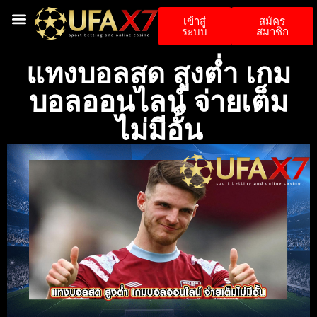
เข้าสู่
สมัคร
ระบบ
สมาชิก
หน้าหลัก
สล็อตทดลอง
ติดต่อเรา
Privacy Policy
แทงบอลสด สูงต่ำ เกม
บอลออนไลน์ จ่ายเต็ม
ไม่มีอั้น