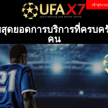
เข้าสู่ระบ
ุดยอดการบริการที่ครบครัน
คน