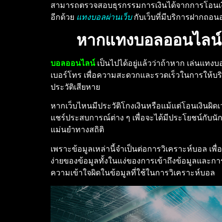
สามารถตรวจสอบธุรกรรมการเงินได้จากการโอนเงินผ่
อีกด้วย
แทงบอลผ่านเว็บ
กับเว็บที่มีบริการฝากถอน
หากแทงบอลออนไลน์อ
บอลออนไลน์
เป็นไปได้อยู่แล้วว่าถ้าหาก เล่นแทง
เบอร์โทร เพื่อความสะดวกและรวดเร็วในการให้บริการ
ประวัติเสียหาย
หากเว็บไหนมีประวัติโกงเงินหรือแม้แต่โอนเงินผิ
แชร์ประสบการณ์ต่าง ๆ เพื่อจะได้มีประโยชน์กั
แม่นยำทางสถิติ
เพราะข้อมูลเหล่านี้จำเป็นต่อการวิเคราะห์บอล เพื่
ง่ายของข้อมูลทั้งในแง่ของการเข้าถึงข้อมูลและการใ
ความเข้าใจผิดในข้อมูลที่ใช้ในการวิเคราะห์บอล