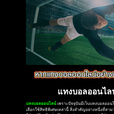
แทงบอลออนไลน์กั
แทงบอลออนไลน์
เพราะปัจจุบันมีเว็บแทงบอลออนไลน์
เลือกใช้สิทธิพิเศษเหล่านี้ สิ่งสำคัญอย่างหนึ่งที่ส