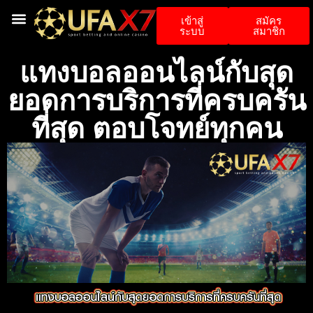
เข้าสู่
สมัคร
ระบบ
สมาชิก
หน้าหลัก
สล็อตทดลอง
ติดต่อเรา
Privacy Policy
แทงบอลออนไลน์กับสุด
ยอดการบริการที่ครบครัน
ที่สุด ตอบโจทย์ทุกคน