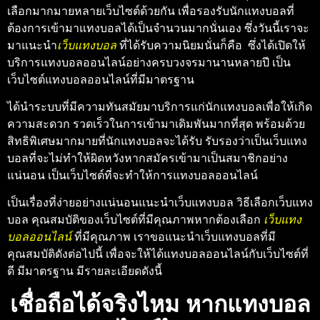
เลือกมากมายหลายเว็บไซต์ด้วยกัน เพื่อรองรับนักแทงบอลที่
ต้องการเข้ามาแทงบอลได้เป็นจำนวนมากนั่นเอง ซึ่งวันนี้เราจะ
มาแนะนำ
เว็บแทงบอล
ที่ได้รับความนิยมนั่นก็คือ ซึ่งได้เปิดให้
บริการแทงบอลออนไลน์อย่างครบวงจรมานานหลายปี เป็น
เว็บไซต์แทงบอลออนไลน์ที่มีมาตรฐาน
ได้นำระบบที่มีความทันสมัยมาบริการแก่นักแทงบอลเพื่อให้เกิด
ความสะดวก รวดเร็วในการเข้ามาเดิมพันมากที่สุด พร้อมด้วย
สิทธิพิเศษมากมายที่นักแทงบอลจะได้รับ รับรองว่าเป็นเว็บแทง
บอลที่จะไม่ทำให้ผิดหวังหากสมัครเข้ามาเป็นสมาชิกอย่าง
แน่นอน เป็นเว็บไซต์ที่จะทำให้การแทงบอลออนไลน์
เป็นเรื่องที่ง่ายอย่างแน่นอนแนะนำเว็บแทงบอล วิธีเลือกเว็บแทง
บอล คุณสมบัติของเว็บไซต์ที่มีคุณภาพหากต้องเลือก
เว็บแทง
บอลออนไลน์
ที่มีคุณภาพ เราขอแนะนำเว็บแทงบอลที่มี
คุณสมบัติดังต่อไปนี้ เพื่อจะให้ได้แทงบอลออนไลน์กับเว็บไซต์ที่
ดี มีมาตรฐาน มีรายละเอียดดังนี้
เชื่อถือได้จริงไหม หากแทงบอล