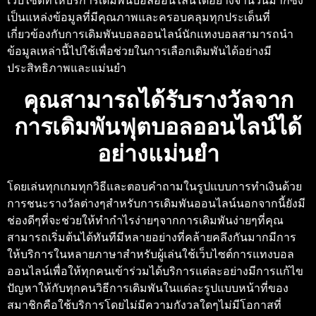
เว็บไซต์ที่ให้บริการเดิมพันบอลออนไลน์ได้อย่างจำนวนมากซึ่ง
เป็นแหล่งข้อมูลที่มีคุณภาพและครอบคลุมทุกประเด็นที่
เกี่ยวข้องกับการเดิมพันบอลออนไลน์นักแทงบอลสามารถนำ
ข้อมูลเหล่านี้ไปใช้เพื่อช่วยในการเลือกเดิมพันได้อย่างมี
ประสิทธิภาพและแม่นยำ
คุณสามารถได้รับรางวัลจาก
การเดิมพันฟุตบอลออนไลน์ได้
อย่างแม่นยำ
โดยเล่นทุกเกมทุกวิธีและตอบคำถามในรูปแบบการทำเงินด้วย
การชนะรางวัลต่างๆสำหรับการเดิมพันออนไลน์นอกจากนี้ยังมี
ช่องดีๆที่จะช่วยให้ทำกำไรง่ายๆจากการเดิมพันง่ายๆที่คุณ
สามารถเริ่มต้นได้ทันทีมีหลายอย่างที่คล้ายคลึงกันมากมีการ
ให้บริการในหลายภาษาสำหรับผู้เล่นใช้เว็บไซต์การแทงบอล
ออนไลน์เพื่อให้ทุกคนเข้าร่วมได้บริการแต่ละอย่างมีการแก้ไข
ปัญหาให้กับทุกคนวิธีการเดิมพันในแต่ละรูปแบบหน้าที่ของ
สมาชิกคือใช้บริการโดยไม่มีความกังวลใดๆไม่มีโอกาสที่