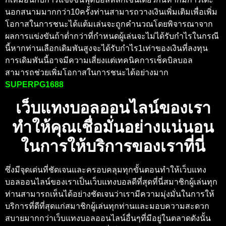
นอกสนามมากกว่า10ครั้งท่านสามารถวางเงินเพิ่มเติมเพื่อเพิ่ม
โอกาสในการชนะได้แต้มเล่นจะถูกคำนวณโดยพิจารณาจาก
ผลการแข่งขันถ้าต่ำกว่าที่กำหนดผู้เล่นจะไม่ได้รับกำไรในกรณี
นี้หากท่านเลือกเดิมพันสูงจะได้รับกำไร1เท่าของเงินที่ลงทุน
การเดิมพันนี้อาจมีความเสี่ยงแต่เทคนิคการเช็คบิลบอล
สามารถช่วยเพิ่มโอกาสในการชนะได้อย่างมาก
SUPERPG1688
เว็บแทงบอลออนไลน์ของเรา
ทำให้คุณเชื่อมั่นอย่างแน่นอน
ในการให้บริการของเราที่นี่
ซึ่งมีจุดเด่นที่ชัดเจนและครอบคลุมทุกขั้นตอนทำให้เว็บแทง
บอลออนไลน์ของเราเป็นเว็บแทงบอลดีที่สุดที่นี่สมาชิกผู้เล่นทุก
ท่านสามารถเห็นได้อย่างชัดเจนว่าเรามีความมุ่งมั่นในการให้
บริการที่ดีที่สุดแก่สมาชิกผู้เล่นทุกท่านและมอบความสะดวก
สบายมากกว่าเว็บแทงบอลออนไลน์อื่นๆที่มีอยู่ในตลาดดังนั้น