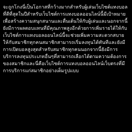
จะถูกโกงนี่เป็นโอกาสที่กว้างมากสำหรับผู้เล่นเว็บไซต์แทงบอล
ที่ดีที่สุดในปีสำหรับเว็บไซต์การแทงบอลออนไลน์นี้มีเป้าหมาย
เพื่อสร้างความสนุกสนานและตื่นเต้นให้กับผู้เล่นและนอกจากนี้
ยังมีการผลตอบแทนที่มีคุณภาพสูงอีกด้วยการเพิ่มรายได้ให้กับ
เว็บไซต์การแทงบอลออนไลน์นี้จะช่วยเพิ่มความสะดวกสบาย
ให้กับสมาชิกทุกคนสมาชิกสามารถเริ่มลงทุนได้ทันทีและยังมี
การเปิดบอลสูงสุดสำหรับสมาชิกทุกคนนอกจากนี้ยังมีการ
บริการลงทุนประเภทอื่นๆที่สามารถเลือกได้ตามความต้องการ
ของสมาชิกและนี่คือเว็บไซต์การแทงบอลออนไลน์เว็บตรงที่มี
การบริการแก่สมาชิกอย่างเต็มรูปแบบ