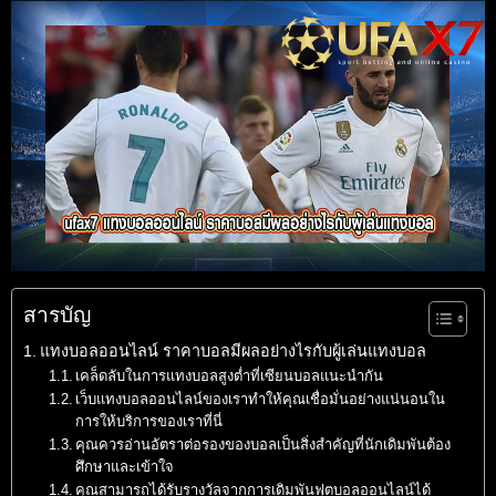
สารบัญ
แทงบอลออนไลน์ ราคาบอลมีผลอย่างไรกับผู้เล่นแทงบอล
เคล็ดลับในการแทงบอลสูงต่ำที่เซียนบอลแนะนำกัน
เว็บแทงบอลออนไลน์ของเราทำให้คุณเชื่อมั่นอย่างแน่นอนใน
การให้บริการของเราที่นี่
คุณควรอ่านอัตราต่อรองของบอลเป็นสิ่งสำคัญที่นักเดิมพันต้อง
ศึกษาและเข้าใจ
คุณสามารถได้รับรางวัลจากการเดิมพันฟุตบอลออนไลน์ได้