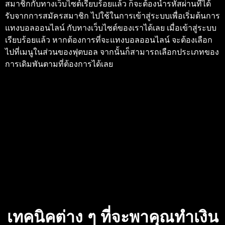
สมาชิกกับทางเว็บไซต์เรียบร้อยแล้ว ก็จะต้องนำรหัสผ่านที่ได้
รับจากการสมัครสมาชิก ไปใช้ในการเข้าสู่ระบบเพื่อเริ่มต้นการ
แทงบอลออนไลน์ กับทางเว็บไซต์ของเราได้เลย เมื่อเข้าสู่ระบบ
เรียบร้อยแล้ว หากต้องการที่จะแทงบอลออนไลน์ จะต้องเลือก
ไปที่เมนูในส่วนของฟุตบอล จากนั้นก็สามารถเลือกประเภทของ
การเดิมพันตามที่ต้องการได้เลย
เทคนิคต่าง ๆ ที่จะพาคุณทำเงิน