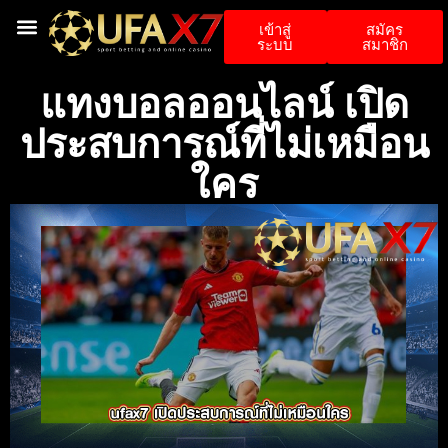
เข้าสู่
สมัคร
ระบบ
สมาชิก
หน้าหลัก
สล็อตทดลอง
ติดต่อเรา
Privacy Policy
แทงบอลออนไลน์ เปิด
ประสบการณ์ที่ไม่เหมือน
ใคร