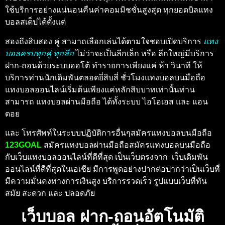
ใช้บริการอย่างแน่นอนคืนค่าคอมมิชชั่นสูงสุด ทุกยอดบิลแทง
บอลสเต็ปได้ตั้งแต่
สองถึงสิบสอง คู่ สามาถเลือกเล่นได้ตามใจชอบเปิดบริการ
แทง
บอลครบทุกคู่ ทุกลีก
ไม่ว่าจะเป็นลีกเล็ก หรือ ลีกใหญ่มีบริการ
ฝาก-ถอนด้วยระบบออโต้ ทำรายการเพียงแค่ ห้า วินาที ให้
บริการท่านนักเดิมพันตลอดยี่สิบสี่ ชั่วโมงแทงบอลบนมือถือ
แทงบอลออนไลน์เริ่มต้นเพียงแค่หลักสิบบาทเท่านั้นท่าน
สามารถ แทงบอลผ่านมือถือ ได้ทั้งระบบ ไอโอเอส และ แอน
ดอย
และ โทรศัพท์ในระบบปฏิบัติการอื่นๆสมัครแทงบอลบนมือถือ
123GOAL
สมัครแทงบอลผ่านมือถือสมัครแทงบอลบนมือถือ
กับเว็บแทงบอลออนไลน์ที่ดีที่สุด เป็นเว็บตรงจาก เว็บเดิมพัน
ออนไลน์ที่ดีที่สุดในเอเชีย มีการพูดอย่างปากต่อปากว่าเป็นเว็บที่
มีความมั่นคงทางการเงินสูง บริการรวดเร็ว รูปแบบเว็บที่ทัน
สมัย สะดวก และ ปลอดภัย
เว็บบอล ฝาก-ถอนอัตโนมัติ