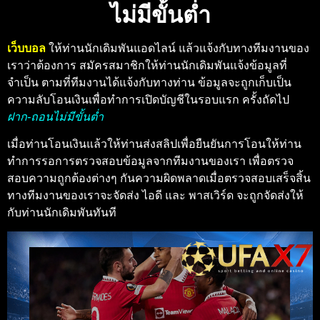
ไม่มีขั้นต่ำ
เว็บบอล
ให้ท่านนักเดิมพันแอดไลน์ แล้วแจ้งกับทางทีมงานของ
เราว่าต้องการ สมัครสมาชิก
ให้ท่านนักเดิมพันแจ้งข้อมูลที่
จำเป็น ตามที่ทีมงานได้แจ้งกับทางท่าน ข้อมูลจะถูกเก็บเป็น
ความลับโอนเงินเพื่อทำการเปิดบัญชีในรอบแรก ครั้งถัดไป
ฝาก-ถอนไม่มีขั้นต่ำ
เมื่อท่านโอนเงินแล้วให้ท่านส่งสลิปเพื่อยืนยันการโอนให้ท่าน
ทำการรอการตรวจสอบข้อมูลจากทีมงานของเรา เพื่อตรวจ
สอบความถูกต้องต่างๆ กันความผิดพลาดเมื่อตรวจสอบเสร็จสิ้น
ทางทีมงานของเราจะจัดส่ง ไอดี และ พาสเวิร์ด จะถูกจัดส่งให้
กับท่านนักเดิมพันทันที