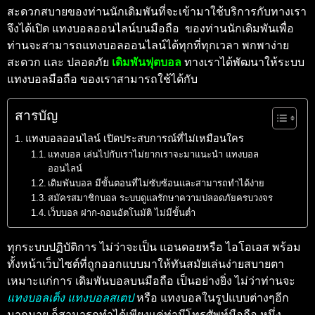
สะดวกสบายของท่านนักเดิมพันที่จะเข้ามาใช้บริการกับทางเรา
จึงได้เปิด แทงบอลออนไลน์บนมือถือ ของท่านนักเดิมพันเพื่อ
ท่านจะสามารถแทงบอลออนไลน์ได้ทุกที่ทุกเวลา พกพาง่าย
สะดวก และ ปลอดภัย
เดิมพันฟุตบอล
ทางเราได้พัฒนาให้ระบบ
แทงบอลมือถือ ของเราสามารถใช้ได้กับ
สารบัญ
แทงบอลออนไลน์ เปิดประสบการณ์ที่ไม่เหมือนใคร
แทงบอล เล่นไปกับเราไม่ยากเราจะมาแนะนำ แทงบอล
ออนไลน์
เดิมพันบอล มีขั้นตอนที่ไม่ซับซ้อนและสามารถทำได้ง่าย
สมัครสมาชิกบอล ระบบดูแลรักษาความปลอดภัยครบวงจร
เว็บบอล ฝาก-ถอนอัตโนมัติ ไม่มีขั้นต่ำ
ทุกระบบปฏิบัติการ ไม่ว่าจะเป็น แอนดอยหรือ ไอโอเอส พร้อม
ทั้งหน้าเว็บไซต์ที่ถูกออกแบบมาให้ทันสมัยเล่นง่ายสบายตา
เหมาะแก่การ เดิมพันบอลบนมือถือ เป็นอย่างยิ่ง ไม่ว่าท่านจะ
แทงบอลเต็ง
แทงบอลสเตป
หรือ แทงบอลในรูปแบบต่างๆอีก
มากมาย ก็สามารถทำได้เพียงแค่ท่ามีโทรศัพท์มือถือ หนึ่ง