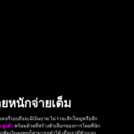
ายหนักจ่ายเต็ม
กี่รอบถึงจะมีเงินบาท ไม่ว่าจะลีกใหญ่หรือลีก
สูงต่ำ
พร้อมด้วยที่สร้างตัวเลือกของการโดยที่นัก
เพิ่มเงินลงทุนก็สามารถทำได้ เมื่อเรามีชำนาญ