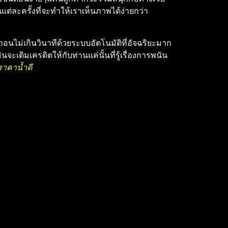
ต่ละครั้งที่จะทำให้เราเห็นภาพได้ง่ายกว่า
อนไม่เกินวินาทีด้วยระบบอัตโนมัติที่อัจฉริยะมาก
เติมเครดิตให้กับท่านแค่นั้นที่รู้เรื่องการพนัน
าคาน้ำดี