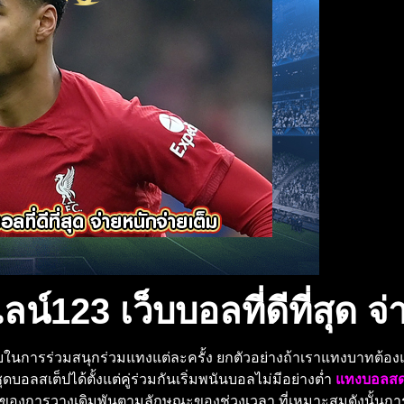
123 เว็บบอลที่ดีที่สุด จ่
นการร่วมสนุกร่วมแทงแต่ละครั้ง ยกตัวอย่างถ้าเราแทงบาทต้องแทง
บอลสเต็ปได้ตั้งแต่คู่ร่วมกันเริ่มพนันบอลไม่มีอย่างต่ำ
แทงบอลสด 
่องของการวางเดิมพันตามลักษณะของช่วงเวลา ที่เหมาะสมดังนั้นการ