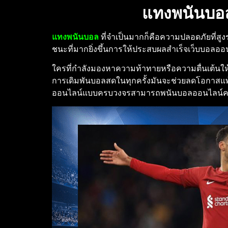
แทงพนันบอล
แทงพนันบอล
ที่จำเป็นมากก็คือความปลอดภัยที่สู
ชนะที่มากยิ่งขึ้นการให้ประสบผลสำเร็จเว็บบอลออ
ใครที่กำลังมองหาความท้าทายหรือความตื่นเต้นให้
การเดิมพันบอลสดในทุกครั้งมันจะช่วยลดโอกาสแพ
ออนไลน์แบบครบวงจรสามารถพนันบอลออนไลน์คร