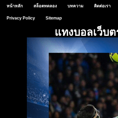
หน้าหลัก
สล็อตทดลอง
บทความ
ติดต่อเรา
Privacy Policy
Sitemap
แทงบอลเว็บตรง