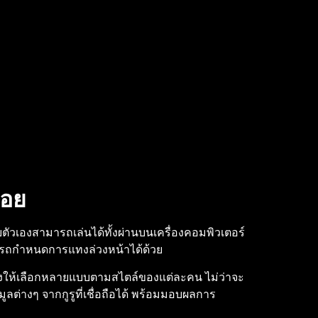
น้อย
เองสามารถเล่นได้ทั้งผ่านบนเครื่องคอมพิวเตอร์
มารถกำหนดการแทงล่วงหน้าได้ด้วย
ทงให้เลือกหลายแบบตามสไตล์ของแต่ละคน ไม่ว่าจะ
ลต่างๆ จากกูรูที่เชื่อถือได้ พร้อมมอบผลการ