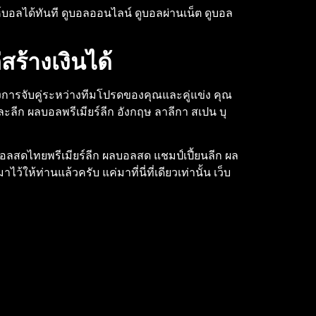
อลได้ทันที ดูบอลออนไลน์ ดูบอลผ่านเน็ต ดูบอล
ร้างเงินได้
การจับคู่ระหว่างทีมโปรดของคุณและคู่แข่ง คุณ
ลีก ผลบอลพรีเมียร์ลีก อังกฤษ ลาลีกา สเปน บุ
ลสดไทยพรีเมียร์ลีก ผลบอลสด แชมป์เปี้ยนลีก ผล
้ท่านแล้วครับ แค่มาที่นี่ที่เดียวเท่านั้น เว็บ