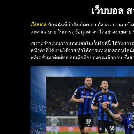
เว็บบอล 
เว็บบอล
นักพนันที่กำลังเกิดความกังวลว่า ตนเองไ
สะดวกสบาย ในการดูข้อมูลต่างๆ ได้อย่างง่ายดาย ซ
เพราะว่าระบบการแทงบอลในเว็บไซต์นี้ ได้รับการ
หน้าตาที่ใช้งานได้ง่าย ทำให้การแทงบอลออนไลน์เป
พลิเคชั่นมาติดตั้งลงบนมือถือของคุณเสียก่อน ซึ่