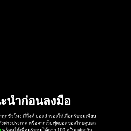
แนะนำก่อนลงมือ
ุกชั่วโมง มีลิ้งค์ บอลสำรองให้เลือกรับชมเพียบ
ดังต่างประเทศ หรือจากเว็บฟุตบอลของไทยดูบอล
ำ
พร้อมให้เพื่อนรับชมได้กว่า 100 คู่ในแต่ละวัน