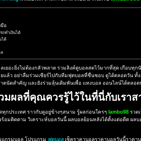
งมือ
ารถทำเงินได้
นได้
อล
อะยิ่งไม่ต้องกลัวพลาด รวมลิงค์ดูบอลสดไว้มากที่สุด เกือบทุกนัดกา
อยแล้ว อย่าลืมร่วมเชียร์ไปกับทีมฟุตบอลที่ชื่นชอบ ดูได้ตลอดว
ีพลาดนัดสำคัญ และยังร่วมลุ้นเดิมพันเพื่อ แทงบอล ออนไลน์ได้ตลอด
ผลที่คุณควรรู้ไว้ในที่นี่กับเรา
กประเทศ ราวกับดูอยู่ข้างๆสนาม รู้ผลก่อนใครๆ
lambo98
รวดเร
้อมติดตาม วิเคราะห์บอลวันนี้ ผลบอลย้อนหลังได้ตั้งแต่อดีต ผลบอ
 โปรแกรมบอล โปรแกรม
ฟุตบอล
เช็คราคาบอลราคาบอลวันนี้ราคาบอ