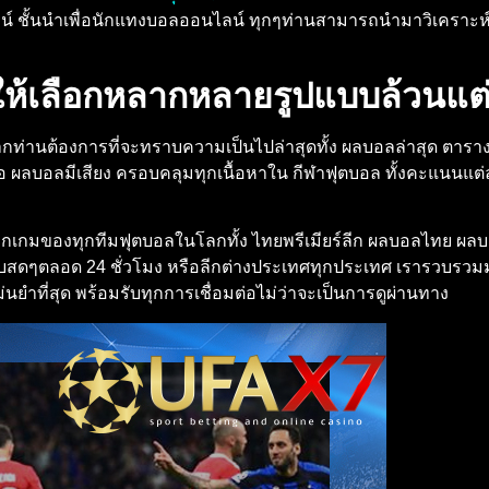
์ ชั้นนำเพื่อนักแทงบอลออนไลน์ ทุกๆท่านสามารถนำมาวิเคราะห์บ
ห้เลือกหลากหลายรูปแบบล้วนแต่ส
ท่านต้องการที่จะทราบความเป็นไปล่าสุดทั้ง ผลบอลล่าสุด ตาราง
ผลบอลมีเสียง ครอบคลุมทุกเนื้อหาใน กีฬาฟุตบอล ทั้งคะแนนแต่ละ
กเกมของทุกทีมฟุตบอลในโลกทั้ง ไทยพรีเมียร์ลีก ผลบอลไทย ผลบอ
ดๆตลอด 24 ชั่วโมง หรือลีกต่างประเทศทุกประเทศ เรารวบรวมมาไว้ให
ม่นยำที่สุด พร้อมรับทุกการเชื่อมต่อไม่ว่าจะเป็นการดูผ่านทาง