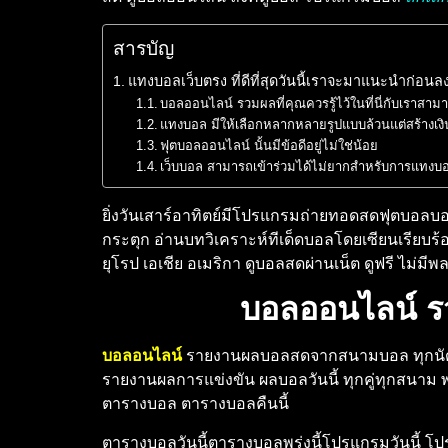
สารบัญ
แทงบอลเว็บตรง ที่ดีที่สุดวันนี้เราจะมาแนะนำก่อนล
บอลออนไลน์ รวมผลที่คุณควรรู้ไว้ในที่นี่กับเราสาม
แทงบอล มีให้เลือกหลากหลายรูปแบบล้วนแต่สร้างเงิ
ฟุตบอลออนไลน์ นั้นมีข้อดีอยู่ไม่ใช่น้อย
เว็บบอล สามารถเข้าร่วมได้ไม่ยากสำหรับการแทงบ
ยิ่งวันเสาร์อาทิตย์มีโปรแกรมถ่ายทอดสดฟุตบอลบอลเย
กระตุก อ่านบทวิเคราะห์ทีเด็ดบอลโดยเซียนเรียบร้
ยุโรป เอเชีย อเมริกา ดูบอลสดผ่านเน็ต ดูฟรี ไม่ม
บอลออนไลน์ รวม
บอลอนไลน์
รายงานผลบอลสดจากสนามบอล ทุกนัดทุ
รายงานผลการแข่งขัน ผลบอลวันนี้ ทุกคู่ทุกสนาม พร
ตารางบอล ตารางบอลคืนนี้
ตารางบอลวันนี้ตารางบอลพรุ่งนี้โปรแกรมวันนี้