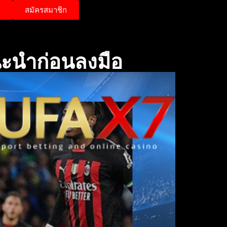
บ
สมัครสมาชิก
แนะนำก่อนลงมือ