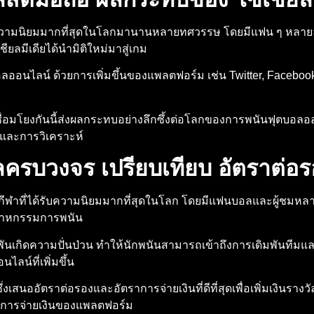
ับความนิยมมากที่สุดในโลกมานานหลายทศวรรษ โดยมีแฟน ๆ หลายล
ชียลมีเดียได้นำมิติใหม่มาสู่เกม
ออนไลน์ ด้วยการเพิ่มขึ้นของแพลตฟอร์ม เช่น Twitter, Faceboo
ื่อมโยงกันนี้ส่งผลกระทบอย่างลึกซึ้งต่อโลกของการพนันฟุตบอลออ
ำ และการวิเคราะห์
ลครบวงจร เปรียบเทียบ อัตราต่อร
็นกีฬาที่ได้รับความนิยมมากที่สุดในโลก โดยมีแฟนบอลและผู้ชมหล
สาหกรรมการพนัน
เกิดความปั่นป่วน ทำให้นักพนันสามารถเข้าถึงการเดิมพันทีมและผ
ลน์ที่เพิ่มขึ้น
งเสนออัตราต่อรองและอัตราการจ่ายเงินที่ดีที่สุดเพื่อเพิ่มเงินราง
าการจ่ายเงินของแพลตฟอร์ม