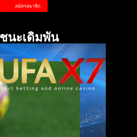
บ
สมัครสมาชิก
 ชนะเดิมพัน