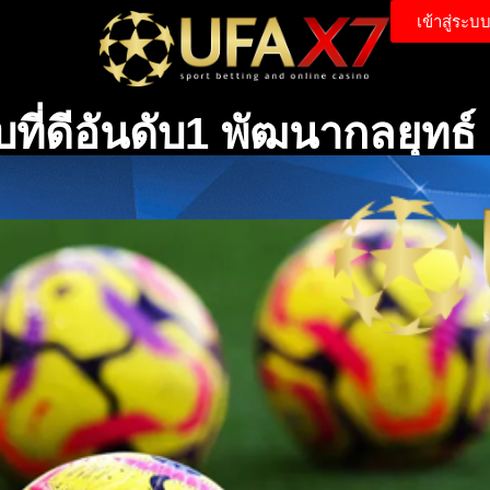
เข้าสู่ระบ
ที่ดีอันดับ1 พัฒนากลยุทธ์