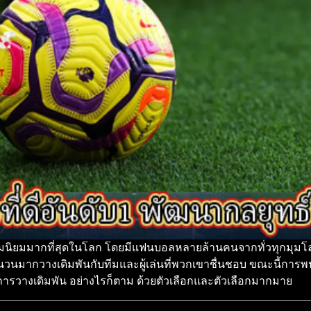
วามนิยมมากที่สุดในโลก โดยมีแฟนบอลหลายล้านคนจากทั่วทุกมุมโ
นมากวางเดิมพันกับทีมและผู้เล่นที่พวกเขาชื่นชอบ ขณะนี้การพนัน
ารวางเดิมพัน อย่างไรก็ตาม ด้วยตัวเลือกและตัวเลือกมากมาย