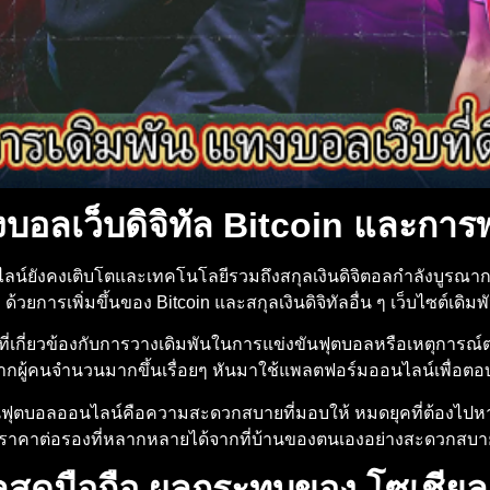
บอลเว็บดิจิทัล Bitcoin และการ
ังคงเติบโตและเทคโนโลยีรวมถึงสกุลเงินดิจิตอลกำลังบูรณาการเข้าก
การเพิ่มขึ้นของ Bitcoin และสกุลเงินดิจิทัลอื่น ๆ เว็บไซต์เดิม
กี่ยวข้องกับการวางเดิมพันในการแข่งขันฟุตบอลหรือเหตุการณ์ต่าง
ื่องจากผู้คนจำนวนมากขึ้นเรื่อยๆ หันมาใช้แพลตฟอร์มออนไลน์เพื่
ฟุตบอลออนไลน์คือความสะดวกสบายที่มอบให้ หมดยุคที่ต้องไปหาเจ
ะราคาต่อรองที่หลากหลายได้จากที่บ้านของตนเองอย่างสะดวกสบาย
ลสดมือถือ ผลกระทบของ โซเชียล