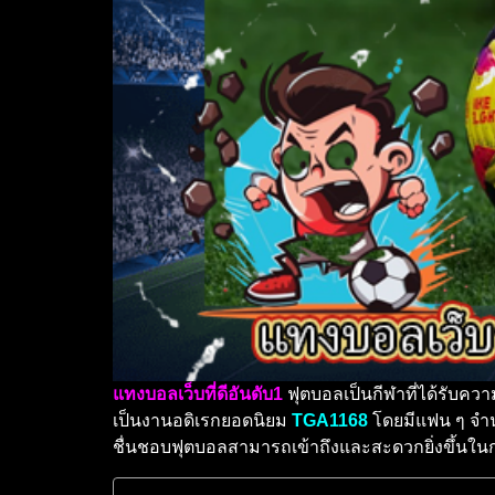
แทงบอลเว็บที่ดีอันดับ1
ฟุตบอลเป็นกีฬาที่ได้รับค
เป็นงานอดิเรกยอดนิยม
TGA1168
โดยมีแฟน ๆ จำนว
ชื่นชอบฟุตบอลสามารถเข้าถึงและสะดวกยิ่งขึ้นในก