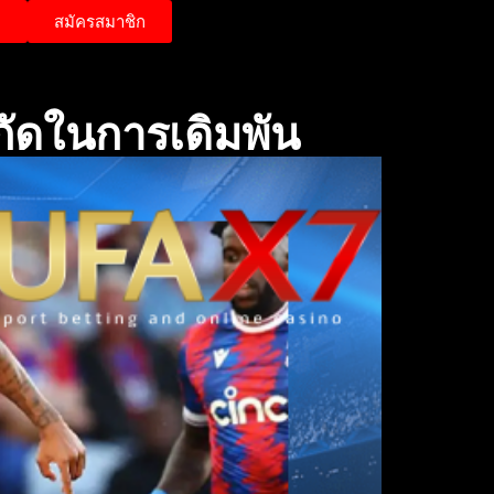
บ
สมัครสมาชิก
ัดในการเดิมพัน