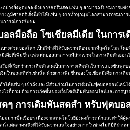
ฉพาะอย่างยิ่งฟุตบอล ด้วยการสตรีมสด แฟน ๆ สามารถรับชมการแข่ง
างภูมิศาสตร์ สิ่งนี้ทำให้แฟน ๆ จากทั่วทุกมุมโลกสามารถชมการ
ะสบการณ์การรับชม
็บบอลมือถือ โซเชียลมีเดีย ในการเ
จักในบางส่วนของโลก เป็นกีฬาที่ได้รับความนิยมมากที่สุดในโลก 
ลมีเดียที่เพิ่มขึ้น แฟนฟุตบอลสามารถมีส่วนร่วมในการเดิมพันออนไลน
อที่เรียกว่าการเดิมพันสดเป็นการวางเดิมพันในการแข่งขันฟุตบอล
ินในขณะที่ทำเช่นนั้น ด้วยการเพิ่มขึ้นของโซเชียลมีเดีย การเดิม
ทำให้แฟน ๆ เข้าถึงและมีส่วนร่วมในการเดิมพันฟุตบอลออนไลน์ได้ง
 อย่างไรก็ตาม ด้วยการเกิดขึ้นของเว็บไซต์เดิมพันออนไลน์และการบ
ดๆ การเดิมพันสดสำ หรับฟุตบอ
มากขึ้นเรื่อยๆ เนื่องจากเทคโนโลยียังคงก้าวหน้าและทำให้ผู้คน
์ แต่ตลาดหนึ่งที่ได้รับความสนใจอย่างมากในช่วงไม่กี่ปีที่ผ่