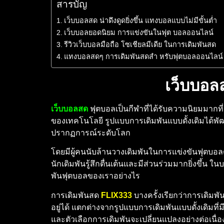
สารบัญ
เว็บบอลสด น่าดึงดูดยิ่งขึ้น แทงบอลแบบไม่มีขั้นต่ำ
เว็บบอลยอดนิยม การแข่งขันในฟุต บอลออนไลน์
รีวิวเว็บบอลมือถือ โซเชียลมีเดีย ในการเดิมพันสด
แทงบอลสดๆ การเดิมพันสดสำ หรับฟุตบอลออนไลน
เว็บบอลส
เว็บบอลสด
ฟุตบอลเป็นกีฬาที่ได้รับความนิยมมากท
ของเทคโนโลยี รูปแบบการเดิมพันแบบดั้งเดิมได้พ
ปรากฏการณ์ระดับโลก
โดยมีผู้คนนับล้านวางเดิมพันในการแข่งขันฟุตบอลต
นักเดิมพันรู้สึกตื่นเต้นและมีส่วนร่วมมากยิ่งขึ้
พันฟุตบอลของเราอย่างไร
การเดิมพันสด
FLIX333
บางครั้งเรียกว่าการเดิมพ
อยู่ได้ แตกต่างจากรูปแบบการเดิมพันแบบดั้งเดิมท
และตัวเลือกการเดิมพันจะเปลี่ยนแปลงอย่างต่อเนื่อ