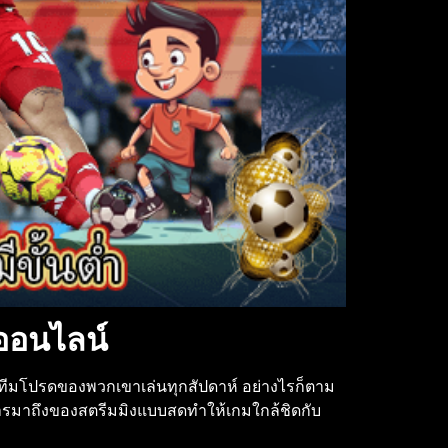
ออนไลน์
ีมโปรดของพวกเขาเล่นทุกสัปดาห์ อย่างไรก็ตาม
 การมาถึงของสตรีมมิงแบบสดทำให้เกมใกล้ชิดกับ