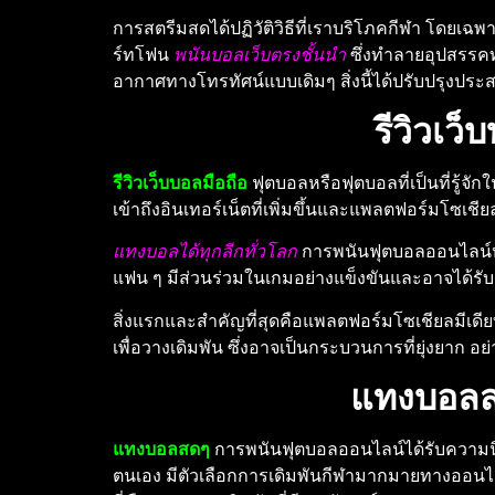
การสตรีมสดได้ปฏิวัติวิธีที่เราบริโภคกีฬา โดยเ
ร์ทโฟน
พนันบอลเว็บตรงชั้นนำ
ซึ่งทำลายอุปสรรคท
อากาศทางโทรทัศน์แบบเดิมๆ สิ่งนี้ได้ปรับปรุงปร
รีวิวเว
รีวิวเว็บบอลมือถือ
ฟุตบอลหรือฟุตบอลที่เป็นที่รู้
เข้าถึงอินเทอร์เน็ตที่เพิ่มขึ้นและแพลตฟอร์มโซเชีย
แทงบอลได้ทุกลีกทั่วโลก
การพนันฟุตบอลออนไลน์หรื
แฟน ๆ มีส่วนร่วมในเกมอย่างแข็งขันและอาจได้รับเง
สิ่งแรกและสำคัญที่สุดคือแพลตฟอร์มโซเชียลมีเดีย
เพื่อวางเดิมพัน ซึ่งอาจเป็นกระบวนการที่ยุ่งยาก
แทงบอลส
แทงบอลสดๆ
การพนันฟุตบอลออนไลน์ได้รับความนิยม
ตนเอง มีตัวเลือกการเดิมพันกีฬามากมายทางออนไลน