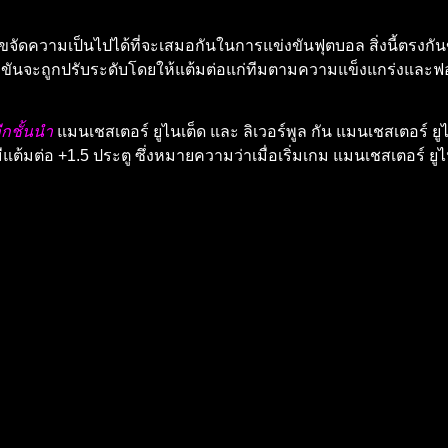
ขจัดความเป็นไปได้ที่จะเสมอกันในการแข่งขันฟุตบอล สิ่งนี้ตรงกัน
่งขันจะถูกปรับระดับโดยให้แต้มต่อแก่ทีมตามความแข็งแกร่งและ
กชั้นนำ
แมนเชสเตอร์ ยูไนเต็ด และ ลิเวอร์พูล กัน แมนเชสเตอร์ ยูไ
มีแต้มต่อ +1.5 ประตู ซึ่งหมายความว่าเมื่อเริ่มเกม แมนเชสเตอร์ ยูไ