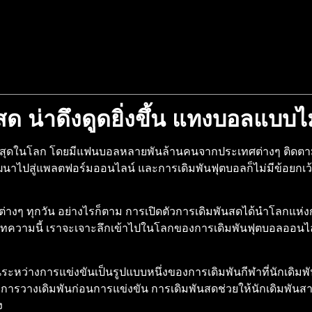
์
ด น่าดึงดูดยิ่งขึ้น แทงบอลแบบไม่
ี่สุดในโลก โดยมีแฟนบอลหลายพันล้านคนจากประเทศต่างๆ ติดตามทีม
ัฒนาไปสู่แพลตฟอร์มออนไลน์ และการเดิมพันฟุตบอลก็ไม่มีข้อยกเ
่างๆ ทุกวัน อย่างไรก็ตาม การเปิดตัวการเดิมพันสดได้นำโลกแห่งก
น ในบทความนี้ เราจะเจาะลึกเข้าไปในโลกของการเดิมพันฟุตบอลออนไล
ันระหว่างการแข่งขันเป็นรูปแบบหนึ่งของการเดิมพันกีฬาที่นักเดิม
ี่มีการวางเดิมพันก่อนการแข่งขัน การเดิมพันสดช่วยให้นักเดิมพั
ง