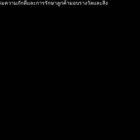
รมความภักดีและการรักษาลูกค้ามอบรางวัลและสิ่ง