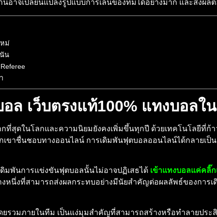
้อาจเปลี่ยนแปลงรูปแบบการเล่นของทีมได้อย่างมาก และส่งผลต่
หม่
นัน
 Referee
า
ตบอล เว็บตรงแท้100% แทงบอลใน
ากที่สุดในโลกและความนิยมยังคงเพิ่มขึ้นทุกปี ด้วยเทคโนโลยีที
นที่พวกเขาชื่นชอบทางออนไลน์ การเดิมพันฟุตบอลออนไลน์ได้กลายเ
ดิมพันการแข่งขันฟุตบอลนั้นไม่อาจปฏิเสธได้
เข้าแทงบอลแค่คลิ๊ก
ย่างหนึ่งที่สามารถส่งผลกระทบอย่างมีนัยสำคัญต่อผลลัพธ์ของการ
รวมภายในทีม เป็นแง่มุมสำคัญที่สามารถสร้างหรือทำลายประสิ