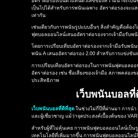
อัตราต่อรองเป็นตัวแทนตัวเลขของความน่าจะเป็น
เป็นไปได้สำหรับการพนันเฉพาะ อัตราต่อรองจะแสดง
เท่ากัน
เช่นเดียวกับการพนันรูปแบบอื่นๆ สิ่งสำคัญคือต้อง
ฟุตบอลออนไลน์เสนออัตราต่อรองจากเจ้ามือรับพนัน
โดยการเปรียบเทียบอัตราต่อรองจากเจ้ามือรับพนันห
พนัน A เสนออัตราต่อรอง 2.00 สำหรับการแข่งขันหน
การเปรียบเทียบอัตราต่อรองในการพนันฟุตบอลออนไล
อัตราต่อรอง เช่น ชื่อเสียงของเจ้ามือ สภาพคล่อง
ประสิทธิภาพ
เว็บพนันบอลที
เว็บพนันบอลที่ดีที่สุด
ในช่วงไม่กี่ปีที่ผ่านมา การ
และผู้เชี่ยวชาญ แม้ว่าจุดประสงค์เบื้องต้นของ V
สำหรับผู้ที่ไม่คุ้นเคย การพนันฟุตบอลออนไลน์เป็
เทคโนโลยีที่เพิ่มมากขึ้น การพนันฟุตบอลออนไลน์จ