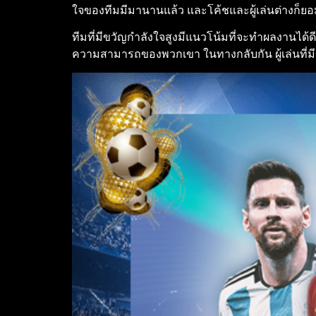
ใจของทีมมีมานานแล้ว และโค้ชและผู้เล่นต่างก็ยอ
ทีมที่มีขวัญกำลังใจสูงมีแนวโน้มที่จะทำผลงานได้ดีก
ความสามารถของพวกเขา ในทางกลับกัน ผู้เล่นที่ม