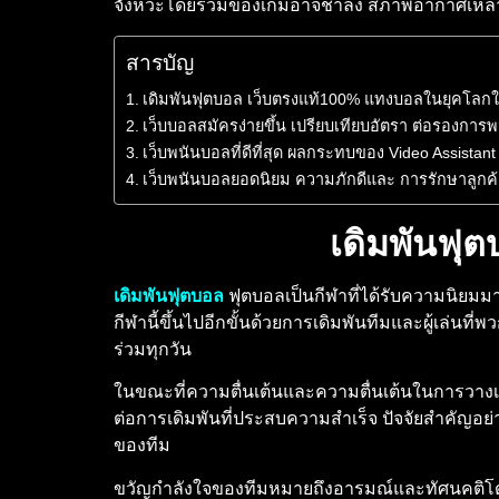
จังหวะโดยรวมของเกมอาจช้าลง สภาพอากาศเหล่านี
สารบัญ
เดิมพันฟุตบอล เว็บตรงแท้100% แทงบอลในยุคโลกใ
เว็บบอลสมัครง่ายขึ้น เปรียบเทียบอัตรา ต่อรองการพ
เว็บพนันบอลที่ดีที่สุด ผลกระทบของ Video Assistant
เว็บพนันบอลยอดนิยม ความภักดีและ การรักษาลูกค้
เดิมพันฟุ
เดิมพันฟุตบอล
ฟุตบอลเป็นกีฬาที่ได้รับความนิยมม
กีฬานี้ขึ้นไปอีกขั้นด้วยการเดิมพันทีมและผู้เล่
ร่วมทุกวัน
ในขณะที่ความตื่นเต้นและความตื่นเต้นในการวางเ
ต่อการเดิมพันที่ประสบความสำเร็จ ปัจจัยสำคัญอ
ของทีม
ขวัญกำลังใจของทีมหมายถึงอารมณ์และทัศนคติโดย