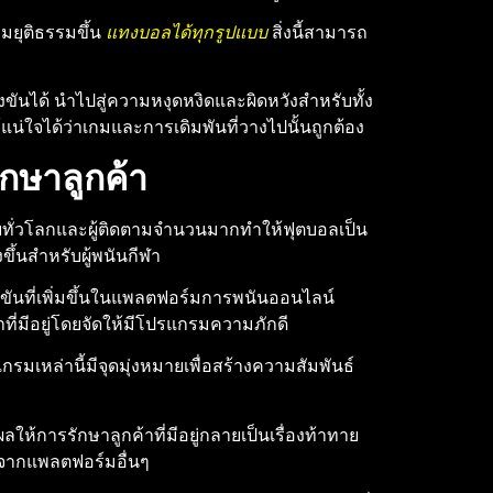
กมยุติธรรมขึ้น
แทงบอลได้ทุกรูปแบบ
สิ่งนี้สามารถ
่งขันได้ นำไปสู่ความหงุดหงิดและผิดหวังสำหรับทั้ง
แน่ใจได้ว่าเกมและการเดิมพันที่วางไปนั้นถูกต้อง
กษาลูกค้า
ับทั่วโลกและผู้ติดตามจำนวนมากทำให้ฟุตบอลเป็น
ึ้นสำหรับผู้พนันกีฬา
ขันที่เพิ่มขึ้นในแพลตฟอร์มการพนันออนไลน์
ที่มีอยู่โดยจัดให้มีโปรแกรมความภักดี
มเหล่านี้มีจุดมุ่งหมายเพื่อสร้างความสัมพันธ์
ห้การรักษาลูกค้าที่มีอยู่กลายเป็นเรื่องท้าทาย
งจากแพลตฟอร์มอื่นๆ