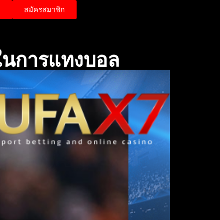
บ
สมัครสมาชิก
ิ ในการแทงบอล