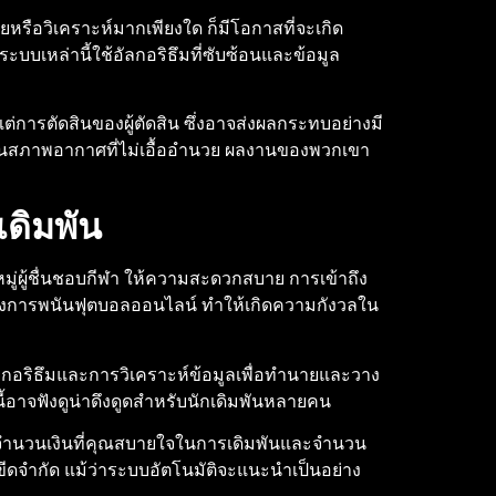
รือวิเคราะห์มากเพียงใด ก็มีโอกาสที่จะเกิด
ระบบเหล่านี้ใช้อัลกอริธึมที่ซับซ้อนและข้อมูล
่การตัดสินของผู้ตัดสิน ซึ่งอาจส่งผลกระทบอย่างมี
เล่นในสภาพอากาศที่ไม่เอื้ออำนวย ผลงานของพวกเขา
ดิมพัน
ู่ผู้ชื่นชอบกีฬา ให้ความสะดวกสบาย การเข้าถึง
ของการพนันฟุตบอลออนไลน์ ทำให้เกิดความกังวลใน
ลกอริธึมและการวิเคราะห์ข้อมูลเพื่อทำนายและวาง
อาจฟังดูน่าดึงดูดสำหรับนักเดิมพันหลายคน
จำนวนเงินที่คุณสบายใจในการเดิมพันและจำนวน
กินขีดจำกัด แม้ว่าระบบอัตโนมัติจะแนะนำเป็นอย่าง