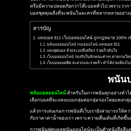
หรือมีความปลอดภัยกว่าโต๊ะบอลทั่วไป เพราะว่ากา
บอลชุดคุณสิ่งที่จะพนันในละครที่หลากหลายอย่างสม่ำ
สารบัญ
แทงบอล 911 เว็บบอลออนไลน์ ถูกกฎหมาย 100% เข้
พนันบอลออนไลน์ เกมออนไลน์ แทงบอล 911
แทงฟุตบอล ด้วยระบบที่เสถียร รวดเร็วทันใจ
เว็บบอลออนไลน์ รองรับในลักษณะต่างๆ ค่ายเกมใหญ
เว็บบอลยอดฮิต สะดวกและรวดเร็ว ทำได้ง่ายเพียงไม่ก
พนัน
พนันบอลออนไลน์
สำหรับในการพนันทุกอย่างทำไมกา
เลือกบอลที่จะแทงแบบกลุ่มต่อกลุ่มรองโดยแทงกล
แล้วการเล่นเกมการพนันที่เว็บเรายังสามารถให้ความ
กับราคาค่าน้ำของเรา เพราะความตื่นเต้นที่เกิดขึ้
การพนันฟุตบอลพนันออนไลน์จะเป็นตัวหนังสือสีแดงส่