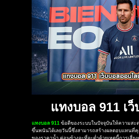
แทงบอล 911 เว็
แทงบอล 911
ข้อดีของระบบในปัจจุบันให้ความสะดว
ขึ้นพนันได้เลยวันนี้ซึ่งสามารถสร้างผลตอบแทนที่ค
ของราคาน้ำ ค่อนข้างจะที่จะต่ำด้วยเหตุนี้การเสี่