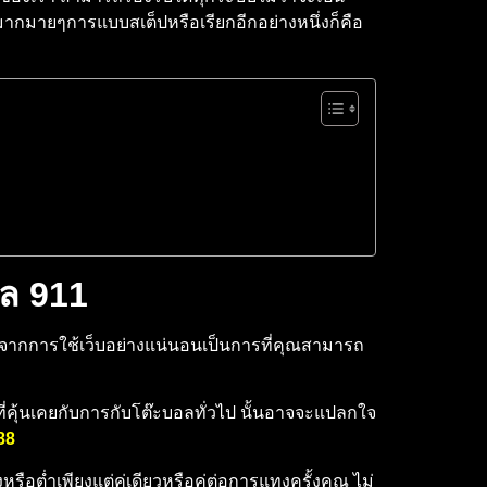
ากมายๆการแบบสเต็ปหรือเรียกอีกอย่างหนึ่งก็คือ
ล 911
นจากการใช้เว็บอย่างแน่นอน
เป็นการที่คุณสามารถ
ที่คุ้นเคยกับการกับโต๊ะบอลทั่วไป นั้นอาจจะแปลกใจ
88
อต่ำเพียงแต่คู่เดียวหรือคู่ต่อการแทงครั้งคุณ ไม่