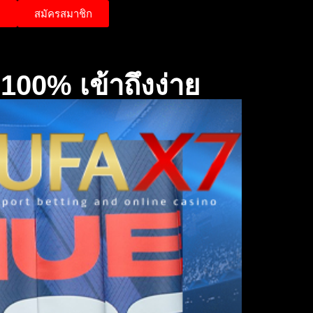
บ
สมัครสมาชิก
00% เข้าถึงง่าย