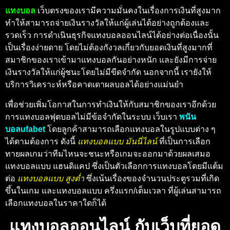
แทงบอล
เว็บตรงของเรามีความมั่นคงในเรื่องการเงินที่สูงมาก
ทำให้สามารถจ่ายเงินรางวัลให้แก่ผู้เล่นได้อย่างถูกต้องและ
รวดเร็ว การดำเนินธุรกิจแทงบอลออนไลน์ได้อย่างต่อเนื่องนั้น
เป็นเรื่องง่ายดาย โดยไม่ต้องกังวลเกี่ยวกับยอดเงินที่สูงมากที่
สมาชิกของเราเข้ามาแทงบอลกันอย่างหนัก และยังมีการจ่าย
เงินรางวัลให้แก่ผู้ชนะโดยไม่มีขีดจำกัด นอกจากนี้ เรายังให้
บริการวิเคราะห์หรือคาดเดาผลบอลได้อย่างแม่นยำ
เพื่อช่วยเพิ่มโอกาสในการทำเงินให้กับสมาชิกของเราอีกด้วย
การแทงบอลฟุตบอลไม่มีข้อจำกัดในระบบ เว็บเรา
พนัน
บอลufabet
โดยลูกค้าสามารถเลือกแทงบอลในรูปแบบต่าง ๆ
ได้ตามต้องการ ดังนี้
แทงบอลแบบ มันนี่ไลน์
ที่เป็นการเลือก
ทายผลเกมว่าทีมไหนจะชนะหรือเกมจะออกมาด้วยผลเสมอ
แทงบอลแบบ แฮนดิแคป ซึ่งเป็นตัวเลือกการแทงบอลโดยมีแต้ม
ต่อ
แทงบอลแบบ สูงต่ำ
ซึ่งเน้นเรื่องของจำนวนประตูรวมที่เกิด
ขึ้นในเกม และแทงบอลแบบ ครึ่งแรก/เต็มเวลา ที่ผู้เล่นสามารถ
เลือกแทงบอลในราคาใดก็ได้
แทงบอลออนไลน์ กับเว็บที่ยอด