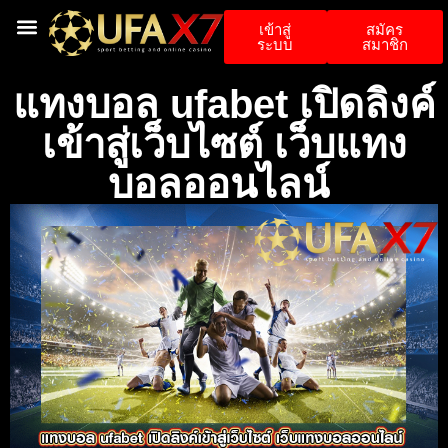
เข้าสู่
สมัคร
ระบบ
สมาชิก
หน้าหลัก
สล็อตทดลอง
ติดต่อเรา
Privacy Policy
แทงบอล ufabet เปิดลิงค์
เข้าสู่เว็บไซต์ เว็บแทง
บอลออนไลน์