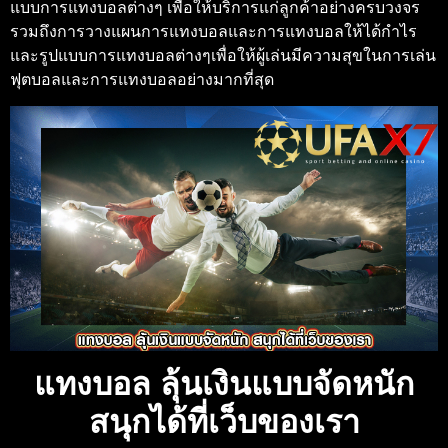
แบบการแทงบอลต่างๆ เพื่อให้บริการแก่ลูกค้าอย่างครบวงจร
รวมถึงการวางแผนการแทงบอลและการแทงบอลให้ได้กำไร
และรูปแบบการแทงบอลต่างๆเพื่อให้ผู้เล่นมีความสุขในการเล่น
ฟุตบอลและการแทงบอลอย่างมากที่สุด
แทงบอล ลุ้นเงินแบบจัดหนัก
สนุกได้ที่เว็บของเรา