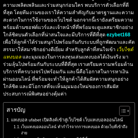
ความเพลิดเพลินและร่วมสนุกก่อนใคร พบบริการตัวเลือกที่ดี
ที่สุด โดยทีมงานของเราให้ความสำคัญกับมาตรฐานและความ
สะดวกในการใช้งานของเว็บไซต์ นอกจากนี้เรายังเตรียมความ
พร้อมด้านซอฟต์แวร์และเจ้าหน้าที่ที่พร้อมจะดูแลสมาชิกอย่าง
ใกล้ชิดบนตัวเลือกที่น่าสนใจและมีบริการที่ดีที่สุด
ezybet168
เพื่อให้ลูกค้าได้ร่วมสนุกไปพร้อมกันกับระบบที่ถูกพัฒนาและคัด
สรรมาให้สมาชิกอย่างดีเยี่ยม สำหรับลูกค้าที่สนใจเข้า
เว็บไซต์
แทงบอล
และมุมมองในการลงทุนเล่นแทงบอลได้เงินจริง มา
ร่วมลุ้นไปพร้อมกันกับระบบที่ดีที่สุด เราเตรียมความพร้อมด้าน
บริการที่ครบวงจรไปพร้อมกัน และนี่คือโอกาสในการหาเงิน
ผ่านออนไลน์ ที่พร้อมจะทำให้ลูกค้าได้สัมผัสความสนุกอย่าง
ใกล้ชิด และมีโอกาสที่จะเห็นมุมมองใหม่ของการสัมผัส
ประสบการณ์พิเศษอย่างคุ้มค่า
สารบัญ
แทงบอล ufabet เปิดลิงค์เข้าสู่เว็บไซต์ เว็บแทงบอลออนไลน์
เว็บแทงบอลออนไลน์ ทำกำไรจากการแทงบอล ด้วยเว็บที่เข้าถึง
ง่าย