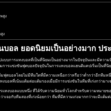
พสูง
สูง
ันบอล ยอดนิยมเป็นอย่างมาก ประ
แบบการแทงบอลที่เป็นที่นิยมเป็นอย่างมากในปัจจุบันและมีควา
การแข่งขันฟุตบอลปัจจุบันในการแทงบอลแฮนดิแคปเริ่มเป็นที่นิย
มฟุตบอลโดยไม่มีทีมใดที่มีความเหนือกว่าหรือว่าต่ำกว่าอีกทีมหนึ
บอลที่เน้นแต้มต่อแต้มรองเมื่อมีการแข่งขันในทีมที่เก่งกว่ามาเจ
ารแทงบอลแบบหนึ่ง ที่ได้รับความนิยมทั่วโลกสำหรับความหมาย
กว่าเจอกับทีมสองที่เก่งน้อยกว่า ทีมที่มีความเก่งมากกว่าจะมีแต้ม