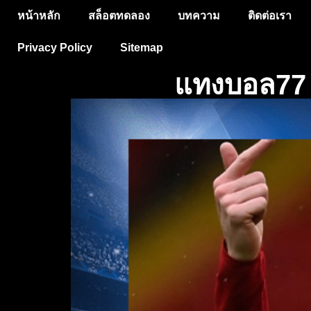
หน้าหลัก
สล็อตทดลอง
บทความ
ติดต่อเรา
Privacy Policy
Sitemap
แทงบอล77 เ