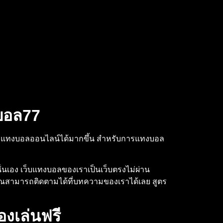
บอล77
จการแทงบอลออนไลน์ได้มากขึ้น สำหรับการแทงบอล
ั่นเอง เว็บแทงบอลของเราเป็นเว็บตรงไม่ผ่าน
ณสามารถติดตามได้ที่บทความของเราได้เลย สูตร
องเล่นฟรี