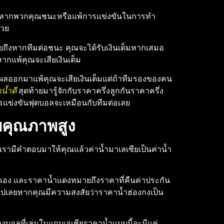
ือหากพวกคุณชนะหรือแพ้การแข่งขันในการทำ
้วย
ยถึงหากทีมต่อชนะ คุณจะได้รับเงินเต็มหากเสมอ
ากแพ้คุณจะเสียเงินเต็ม
ถ้าผลออกมาแพ้คุณจะเสียเงินเต็มแต่ถ้าทีมรองของคน
น้ำดี
สุดท้ายมารู้จักกับราคาครึ่งลูกกันราคาครึ่ง
ารแข่งขันฟุตบอลจะเหมือนกับทีมต่อเลย
็บคุณภาพสูง
รามีคำตอบมาให้คุณแล้วค่าน้ำมาเลเซียเป็นค่าน้ำ
ั่นเอง และราคาน้ำแดงหมายถึงราคาที่คืนค่าประกัน
เต็มๆไปเลยหากคุณมีความสงสัยว่าราคาน้ำฮ่องกงเป็น
ทงบอลที่เล่นในแถบเอเชียราคาน้ำแบบนี้จะมีแค่