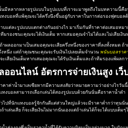
้นมีหลากหลายรูปแบบในรูปแบบที่เราจะมาพูดถึงในบทความนี้ค
งบอลที่แพ้คุณจะได้ครึ่งนึงขึ้นอยู่กับราคาในการต่อรองฟุตบอลด
ราบแต่ละรูปแบบแตกต่างกันอย่างไร มาเริ่มกันที่ราคาต่อเสมอหมา
าทีมรองชนะคุณจะได้เงินเต็ม หากเสมอคุณจำไม่ได้และไม่เสียเงินห
้นไปถ้าผลออกมาเป็นเสมอคุณจะเสียครึ่งหนึ่งของราคาที่ลงทั้งหมด 
ครึ่งหนึ่ง แต่ถ้าคุณชนะคุณจะรับเงินไปเลยเต็มจำนวน
พนันบอลราคา
ุณจะเสียเงินเต็มหากเสมอคุณจะได้รับเงินเต็มและถ้าทีมรองแพ้ผลก
ออนไลน์ อัตรการจ่ายเงินสูง เว
าค่าน้ำมาเลเซียหากมีความสงสัยว่าหมายความว่าอย่างไรวันนี้เ
นักแทงบอลสามารถเลือกเล่นได้สองรูปแบบด้วยกันนั่นคือราคาน้ำดำ
วไปที่นักแทงบอลรู้จักกันดีแต่ส่วนใหญ่แล้วจะมีราคาต่ำกว่าทุนน
คือถ้าเล่นเสีย ก็จะเสียเงินไม่มากนั่นเองแต่ถ้าเล่นได้ก็จะได้แบบ
น้ำฮ่องกงซึ่งเป็นราคาน้ำที่ได้รับความนิยมเป็นอย่างมาก ในนักแ